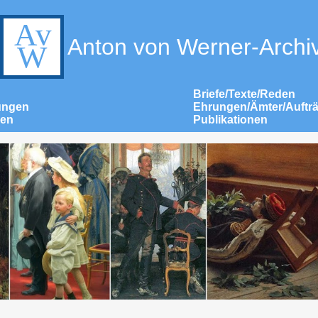
Anton von Werner-Archi
Briefe/Texte/Reden
ungen
Ehrungen/Ämter/Auftr
nen
Publikationen