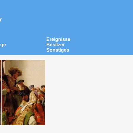
v
Ereignisse
äge
Besitzer
Sonstiges