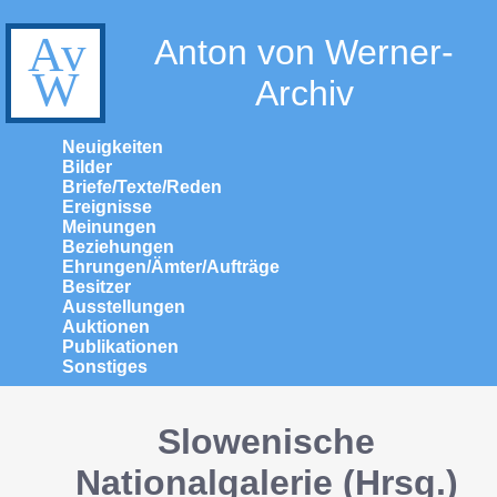
Anton von Werner-
Archiv
Neuigkeiten
Bilder
Briefe/Texte/Reden
Ereignisse
Meinungen
Beziehungen
Ehrungen/Ämter/Aufträge
Besitzer
Ausstellungen
Auktionen
Publikationen
Sonstiges
Slowenische
Nationalgalerie (Hrsg.)