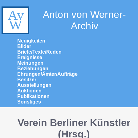
Anton von Werner-
Archiv
Neuigkeiten
Bilder
Briefe/Texte/Reden
Ereignisse
Meinungen
Beziehungen
Ehrungen/Ämter/Aufträge
Besitzer
Ausstellungen
Auktionen
Publikationen
Sonstiges
Verein Berliner Künstler
(Hrsg.)