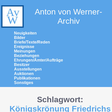
Anton von Werner-
Archiv
Neuigkeiten
Bilder
Briefe/Texte/Reden
Ereignisse
Meinungen
Beziehungen
Ehrungen/Ämter/Aufträge
Besitzer
Ausstellungen
Auktionen
Publikationen
Sonstiges
Schlagwort:
Königskrönung Friedrichs