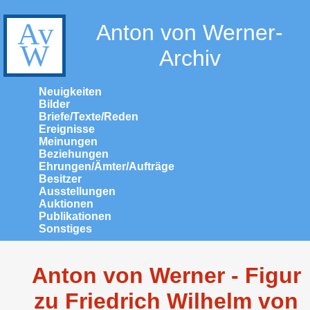
Anton von Werner-
Archiv
Neuigkeiten
Bilder
Briefe/Texte/Reden
Ereignisse
Meinungen
Beziehungen
Ehrungen/Ämter/Aufträge
Besitzer
Ausstellungen
Auktionen
Publikationen
Sonstiges
Anton von Werner - Figur
zu Friedrich Wilhelm von