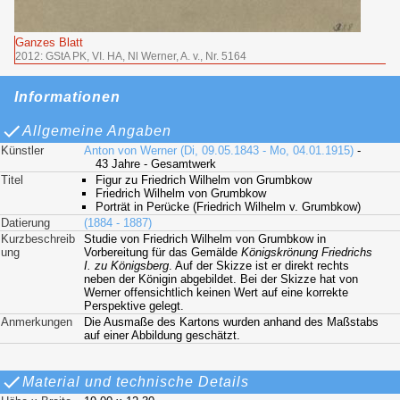
Ganzes Blatt
2012: GStA PK, VI. HA, Nl Werner, A. v., Nr. 5164
Informationen
Allgemeine Angaben
Künstler
Anton von Werner (Di, 09.05.1843 - Mo, 04.01.1915)
-
43 Jahre - Gesamtwerk
Titel
Figur zu Friedrich Wilhelm von Grumbkow
Friedrich Wilhelm von Grumbkow
Porträt in Perücke (Friedrich Wilhelm v. Grumbkow)
Datierung
(1884 - 1887)
Kurzbeschreib
Studie von Friedrich Wilhelm von Grumbkow in
ung
Vorbereitung für das Gemälde
Königskrönung Friedrichs
I. zu Königsberg
. Auf der Skizze ist er direkt rechts
neben der Königin abgebildet. Bei der Skizze hat von
Werner offensichtlich keinen Wert auf eine korrekte
Perspektive gelegt.
Anmerkungen
Die Ausmaße des Kartons wurden anhand des Maßstabs
auf einer Abbildung geschätzt.
Material und technische Details