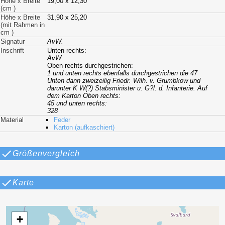
Höhe x Breite
19,00 x 12,30
(cm )
Höhe x Breite
31,90 x 25,20
(mit Rahmen in
cm )
Signatur
AvW.
Inschrift
Unten rechts:
AvW.
Oben rechts durchgestrichen:
1
und unten rechts ebenfalls durchgestrichen die
47
Unten dann zweizeilig
Friedr. Wilh. v. Grumbkow
und
darunter
K W(?) Stabsminister u. G?l. d. Infanterie
. Auf
dem Karton Oben rechts:
45
und unten rechts:
328
Material
Feder
Karton (aufkaschiert)
Größenvergleich
Karte
+