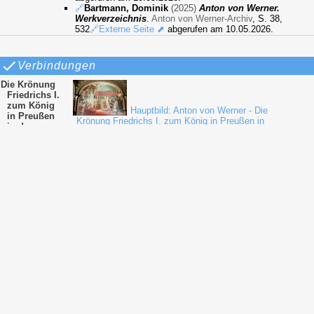
🔗
Bartmann, Dominik
(2025)
Anton von Werner.
Werkverzeichnis
.
Anton von Werner-Archiv
, S. 38,
532
🔗Externe Seite ⬈
abgerufen am 10.05.2026.
Verbindungen
Die Krönung
Friedrichs I.
zum König
Hauptbild: Anton von Werner - Die
in Preußen
Krönung Friedrichs I. zum König in Preußen in
in der
der Schloßkapelle zu Königsberg (18. Januar
Schloßkapell
1701), Wandbild in der Ruhmeshalle des
e zu
Berliner Zeughauses (1887)
Königsberg
Studie: Anton von Werner
- Die Krönung Friedrichs I. zum König in
Preußen in der Schlosskapelle zu Königsberg
(18. Januar 1701) (Kompositionsskizze) (1882
ca.)
Studie: Anton von Werner
- Pause zur Krönung (1882 ?)
Studie: Anton von Werner
- Skizze zur Krönung (1882 ?)
Studie: Anton von Werner
- Umrisszeichnung zum Wandbild
Die Krönung
Friedrichs I. zum König in Preußen in der
Schloßkapelle zu Königsberg
(1883 um)