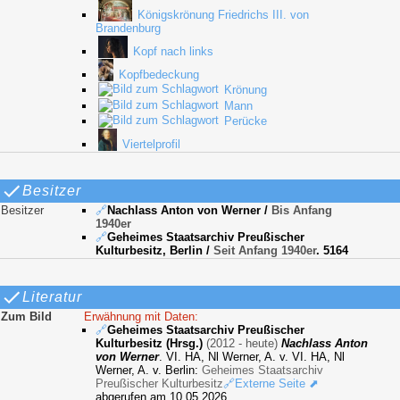
Königskrönung Friedrichs III. von
Brandenburg
Kopf nach links
Kopfbedeckung
Krönung
Mann
Perücke
Viertelprofil
Besitzer
Besitzer
🔗
Nachlass Anton von Werner
/
Bis Anfang
1940er
🔗
Geheimes Staatsarchiv Preußischer
Kulturbesitz, Berlin
/
Seit Anfang 1940er
. 5164
Literatur
Zum Bild
Erwähnung mit Daten:
🔗
Geheimes Staatsarchiv Preußischer
Kulturbesitz (Hrsg.)
(2012 - heute)
Nachlass Anton
von Werner
. VI. HA, Nl Werner, A. v. VI. HA, Nl
Werner, A. v. Berlin:
Geheimes Staatsarchiv
Preußischer Kulturbesitz
🔗Externe Seite ⬈
abgerufen am 10.05.2026.