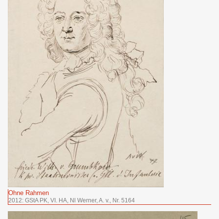
Ohne Rahmen
2012: GStA PK, VI. HA, Nl Werner, A. v., Nr. 5164