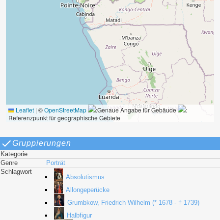
Leaflet
|
©
OpenStreetMap
:Genaue Angabe für Gebäude
:
Referenzpunkt für geographische Gebiete
Gruppierungen
Kategorie
Genre
Porträt
Schlagwort
Absolutismus
Allongeperücke
Grumbkow, Friedrich Wilhelm (* 1678 - † 1739)
Halbfigur