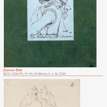
Ganzes Blatt
2012: GStA PK, VI. HA, Nl Werner, A. v., Nr. 5164