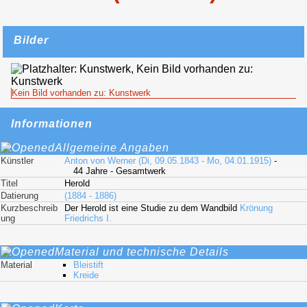
Bilder
Kein Bild vorhanden zu: Kunstwerk
Informationen
Allgemeine Angaben
Künstler
Anton von Werner (Di, 09.05.1843 - Mo, 04.01.1915)
-
44 Jahre - Gesamtwerk
Titel
Herold
Datierung
(1884 - 1886)
Kurzbeschreib
Der Herold ist eine Studie zu dem Wandbild
Krönung
ung
Friedrichs I.
Material und technische Details
Material
Bleistift
Kreide