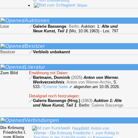
III. von Brandenburg
Mann
Auktionen
Lose
🔗
Galerie Bassenge
.
Berlin
. Auktion: 1.
Alte und
Neue Kunst, Teil 1
(Mo, 10.06.1963) - Los: 797
Besitzer
Besitzer
🔗
Verbleib unbekannt
Literatur
Zum Bild
Erwähnung mit Daten:
🔗
Bartmann, Dominik
(2025)
Anton von Werner.
Werkverzeichnis
.
Anton von Werner-Archiv
, S.
533
🔗Externe Seite ⬈
abgerufen am 10.05.2026.
Detailgrad noch festzulegen:
🔗
Galerie Bassenge (Hrsg.)
(1963)
Auktion 1: Alte
und Neue Kunst, Teil 1
. Berlin:
Galerie Bassenge
Verbindungen
Die Krönung
Hauptbild: Anton von
Friedrichs I.
Werner - Die Krönung Friedrichs I. zum König in
zum König
Preußen in der Schloßkapelle zu Königsberg