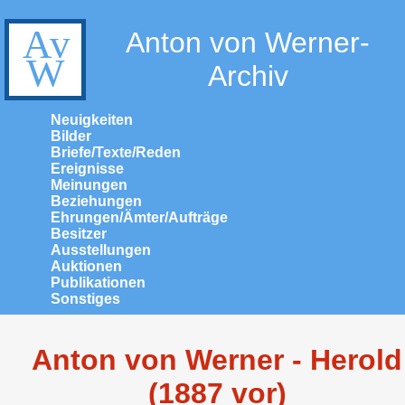
Anton von Werner-
Archiv
Neuigkeiten
Bilder
Briefe/Texte/Reden
Ereignisse
Meinungen
Beziehungen
Ehrungen/Ämter/Aufträge
Besitzer
Ausstellungen
Auktionen
Publikationen
Sonstiges
Anton von Werner - Herold
(1887 vor)