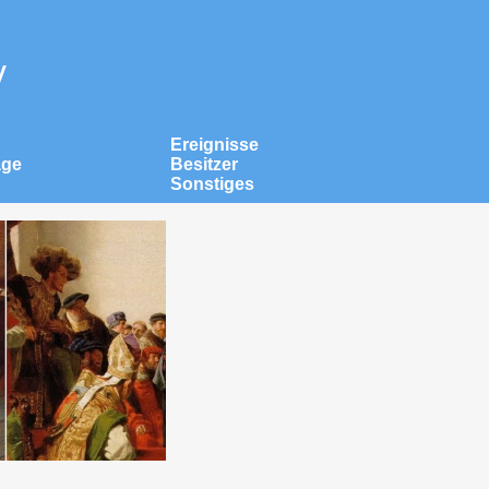
v
Ereignisse
äge
Besitzer
Sonstiges