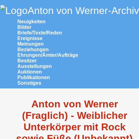
Anton von Werner-Archiv
Neuigkeiten
Bilder
Briefe/Texte/Reden
Ereignisse
Meinungen
Beziehungen
Ehrungen/Ämter/Aufträge
Besitzer
Ausstellungen
Auktionen
Publikationen
Sonstiges
Anton von Werner
(Fraglich) - Weiblicher
Unterkörper mit Rock
sowie Füße (Unbekannt)