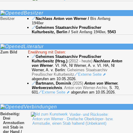
Besitzer
Besitzer
🔗
Nachlass Anton von Werner
/
Bis Anfang
1940er
🔗
Geheimes Staatsarchiv Preußischer
Kulturbesitz, Berlin
/
Seit Anfang 1940er
. 5543
Literatur
Zum Bild
Erwähnung mit Daten:
🔗
Geheimes Staatsarchiv Preußischer
Kulturbesitz (Hrsg.)
(2012 - heute)
Nachlass Anton
von Werner
. VI. HA, Nl Werner, A. v. VI. HA, Nl
Werner, A. v. Berlin:
Geheimes Staatsarchiv
Preußischer Kulturbesitz
🔗Externe Seite ⬈
abgerufen am 10.05.2026.
🔗
Bartmann, Dominik
(2025)
Anton von Werner.
Werkverzeichnis
.
Anton von Werner-Archiv
, S. 70,
601
🔗Externe Seite ⬈
abgerufen am 10.05.2026.
Verbindungen
Beidseitig:
Vorder- und Rückseite:
Drei
Anton von Werner - Dreifache Oberkörper- bzw.
Armstudien
Armstudie, einen Stab haltend (Unbekannt)
mit Stab in
der Hand /