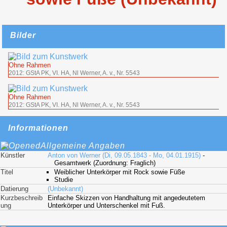
Bilder
Ohne Rahmen
2012: GStA PK, VI. HA, Nl Werner, A. v., Nr. 5543
Ohne Rahmen
2012: GStA PK, VI. HA, Nl Werner, A. v., Nr. 5543
Informationen
Allgemeine Angaben
Künstler
Anton von Werner (Di, 09.05.1843 - Mo, 04.01.1915)
-
Gesamtwerk (Zuordnung: Fraglich)
Titel
Weiblicher Unterkörper mit Rock sowie Füße
Studie
Datierung
(Unbekannt)
Kurzbeschreib
Einfache Skizzen von Handhaltung mit angedeutetem
ung
Unterkörper und Unterschenkel mit Fuß.