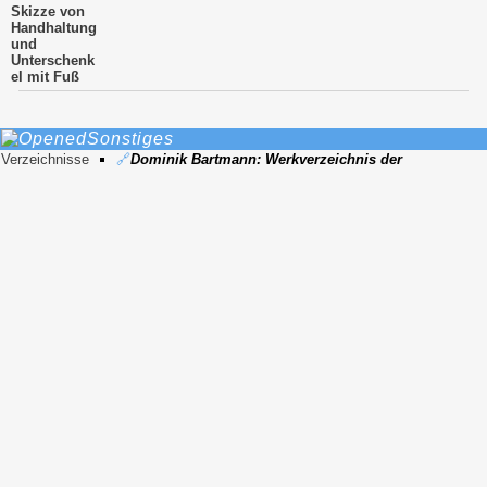
Skizze von
Handhaltung
und
Unterschenk
el mit Fuß
Sonstiges
Verzeichnisse
🔗
Dominik Bartmann: Werkverzeichnis der
Zeichnungen
- Nummer Z 0000-38
🔗
GStA PK-Nachlass
- Nummer 5543, GstAPK - 5
Zeichnungen - 5.13 Einzelstudien
🔗
Lilli von Werner: Handschriftliches Verzeichnis
der Zeichnungen und Ölstudien
- Nummer 1408,
Nachlassverzeichnis - Kapitel - T: Diverses 1383-
1454VIII, Nachlassverzeichnis - Mappe - Nachlass
Mappe 13
Anlage
23.12.2021
Letzte
14.10.2025
Änderung
Ähnliche Bilder