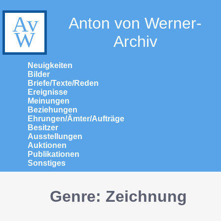
Anton von Werner-
Archiv
Neuigkeiten
Bilder
Briefe/Texte/Reden
Ereignisse
Meinungen
Beziehungen
Ehrungen/Ämter/Aufträge
Besitzer
Ausstellungen
Auktionen
Publikationen
Sonstiges
Genre: Zeichnung