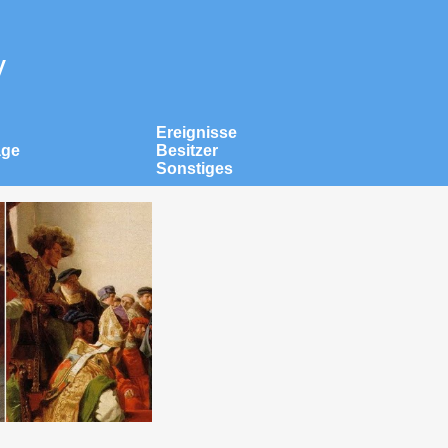
v
Ereignisse
äge
Besitzer
Sonstiges