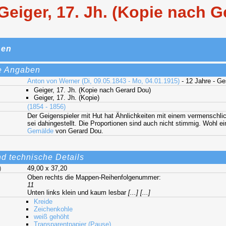
Geiger, 17. Jh. (Kopie nach G
nen
e Angaben
Anton von Werner (Di, 09.05.1843 - Mo, 04.01.1915)
- 12 Jahre - G
Geiger, 17. Jh. (Kopie nach Gerard Dou)
Geiger, 17. Jh. (Kopie)
(1854 - 1856)
Der Geigenspieler mit Hut hat Ähnlichkeiten mit einem vermenschlic
sei dahingestellt. Die Proportionen sind auch nicht stimmig. Wohl e
Gemälde
von Gerard Dou.
nd technische Details
)
49,00 x 37,20
Oben rechts die Mappen-Reihenfolgenummer:
11
Unten links klein und kaum lesbar
[...] [...]
Kreide
Zeichenkohle
weiß gehöht
Transparentpapier (Pause)