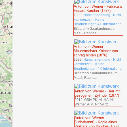
Anton von Werner - Fabrikant
Eduard Karcher (1876)
1999:
Namensnennung - Nicht
kommerziell - Keine
Bearbeitungen 4.0 International
Bildarchiv Saarlandmuseum -
Maaß, Raphael
Anton von Werner -
Maurermeister Knipper von
schräg hinten (1876)
1999:
Namensnennung - Nicht
kommerziell - Keine
Bearbeitungen 4.0 International
Bildarchiv Saarlandmuseum -
Maaß, Raphael
Anton von Werner - Herr mit
gezogenem Zylinder (1877)
2012: GStA PK, VI. HA, Nl
Werner, A. v., Nr. 5472
Anton von Werner
(Unbekannt) - Kopie eines
Porträts von Blücher (1860