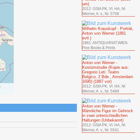
um)
2012: GStA PK, VI. HA, Nl
Werner, A. v., Nr. 5708
Wilhelm Krauskopf - Porträt,
Anton von Werner (1881
evtl.)
1881: ANTIQUARIAT.WIEN
Fine Books & Prints
Anton von Werner -
Kostümstudie (Kopie aus:
Gregorio Leti: Teatro
Belgico, 2 Bde., Amsterdam
1690) (1887 vor)
:
2012: GStA PK, VI. HA, Nl
Werner, A. v., Nr. 5489
Anton von Werner -
Männliche Figur im Gehrock
in zwei unterschiedlichen
Haltungen (Unbekannt)
2012: GStA PK, VI. HA, Nl
Werner, A. v., Nr. 5541