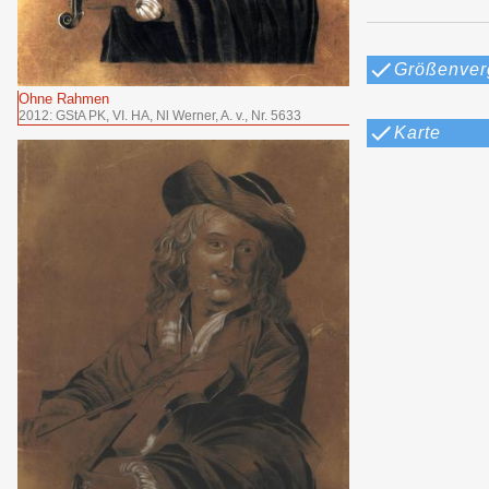
Größenver
Ohne Rahmen
2012: GStA PK, VI. HA, Nl Werner, A. v., Nr. 5633
Karte