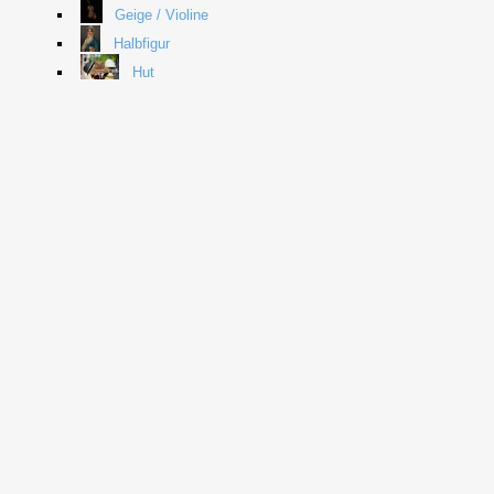
Geige / Violine
Halbfigur
Hut
Kopf nach vorne
Kopfbedeckung
Kopie (Kunst)
Mann
Musiker
Stehen
Viertelprofil
🔗
Nachlass Anton von Werner
/
Bis Anfang 1940er
🔗
Geheimes Staatsarchiv Preußischer Kulturbesitz, Berlin
/
S
Erwähnung mit Daten:
🔗
Geheimes Staatsarchiv Preußischer Kulturbesitz (Hrsg.)
(20
Werner
. VI. HA, Nl Werner, A. v. VI. HA, Nl Werner, A. v. Berlin:
Preußischer Kulturbesitz
🔗Externe Seite ⬈
abgerufen am 10.05.2
🔗
Bartmann, Dominik
(2025)
Anton von Werner. Werkverzeich
221
🔗Externe Seite ⬈
abgerufen am 10.05.2026.