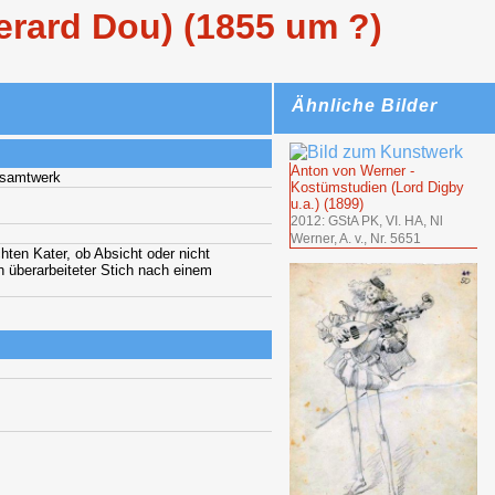
erard Dou) (1855 um ?)
Ähnliche Bilder
Anton von Werner -
esamtwerk
Kostümstudien (Lord Digby
u.a.) (1899)
2012: GStA PK, VI. HA, Nl
Werner, A. v., Nr. 5651
hten Kater, ob Absicht oder nicht
in überarbeiteter Stich nach einem