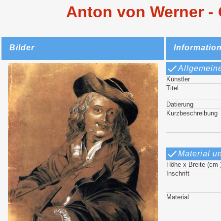
Anton von Werner - 
Bilder
Informatio
Allgemein
Künstler
Titel
Datierung
Kurzbeschreibung
Material u
Höhe x Breite (cm 
Inschrift
Material