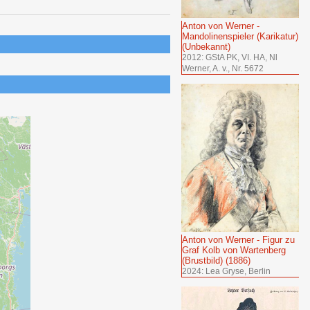
Anton von Werner -
Mandolinenspieler (Karikatur)
(Unbekannt)
2012: GStA PK, VI. HA, Nl
Werner, A. v., Nr. 5672
Anton von Werner - Figur zu
Graf Kolb von Wartenberg
(Brustbild) (1886)
2024: Lea Gryse, Berlin