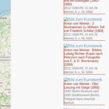
und ein Bootsgast (1861-
1880)
2012: GStA PK, VI. HA, Nl
Werner, A. v., Nr. 5660
Anton von Werner - 2
Illustrationen zu
Wilhelm Tell
von Friedrich Schiller (1869)
2012: GStA PK, VI. HA, Nl
Werner, A. v., Nr. 5581
Anton von Werner - Bildnis
Ludwig Richter (Kopie nach
Holzstich nach Fotografie
von F. & O. Brockmann)
(1859)
2012: GStA PK, VI. HA, Nl
Werner, A. v., Nr. 5004
Anton von Werner - Otto
Lessing mit Geige (1866)
1993: Berlin Museum (seit
1995 Stadtmuseum Berlin)
Fotograf Hans-Joachim
Bartsch