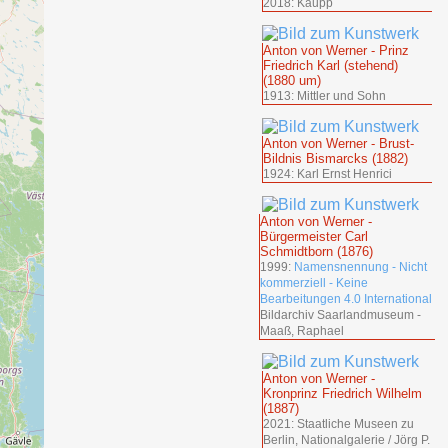
2018: Kaupp
Anton von Werner - Prinz
Friedrich Karl (stehend)
(1880 um)
1913: Mittler und Sohn
Anton von Werner - Brust-
Bildnis Bismarcks (1882)
1924: Karl Ernst Henrici
Anton von Werner -
Bürgermeister Carl
Schmidtborn (1876)
1999:
Namensnennung - Nicht
kommerziell - Keine
Bearbeitungen 4.0 International
Bildarchiv Saarlandmuseum -
Maaß, Raphael
Anton von Werner -
Kronprinz Friedrich Wilhelm
(1887)
2021: Staatliche Museen zu
Berlin, Nationalgalerie / Jörg P.