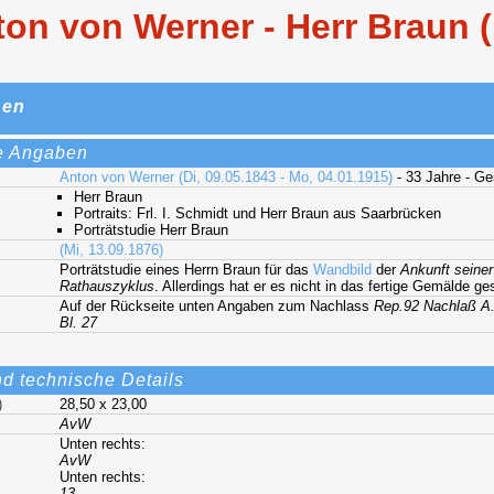
on von Werner - Herr Braun 
nen
e Angaben
Anton von Werner (Di, 09.05.1843 - Mo, 04.01.1915)
- 33 Jahre - G
Herr Braun
Portraits: Frl. I. Schmidt und Herr Braun aus Saarbrücken
Porträtstudie Herr Braun
(Mi, 13.09.1876)
Porträtstudie eines Herrn Braun für das
Wandbild
der
Ankunft seiner
Rathauszyklus
. Allerdings hat er es nicht in das fertige Gemälde ge
Auf der Rückseite unten Angaben zum Nachlass
Rep.92 Nachlaß A.
Bl. 27
nd technische Details
)
28,50 x 23,00
AvW
Unten rechts:
AvW
Unten rechts:
13