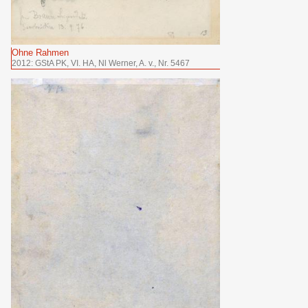
Ohne Rahmen
2012: GStA PK, VI. HA, Nl Werner, A. v., Nr. 5467