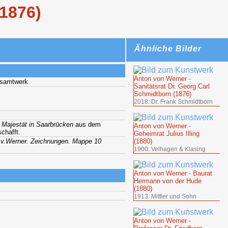
(1876)
Ähnliche Bilder
Anton von Werner -
esamtwerk
Sanitätsrat Dr. Georg Carl
Schmidtborn (1876)
2018: Dr. Frank Schmidtborn
 Majestät in Saarbrücken
aus dem
Anton von Werner -
schafft.
Geheimrat Julius Illing
v.Werner. Zeichnungen. Mappe 10
(1880)
1900: Velhagen & Klasing
Anton von Werner - Baurat
Hermann von der Hude
(1880)
1913: Mittler und Sohn
Anton von Werner -