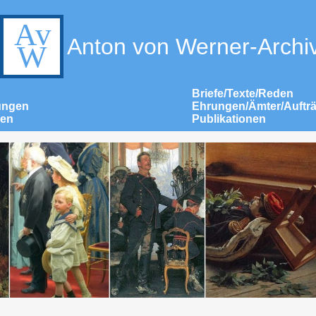
Anton von Werner-Archi
Briefe/Texte/Reden
ungen
Ehrungen/Ämter/Auftr
nen
Publikationen