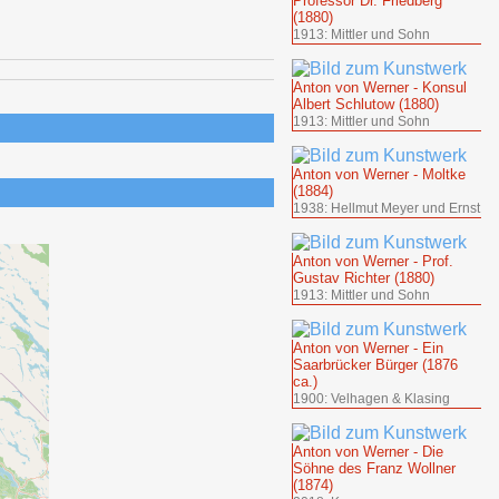
Professor Dr. Friedberg
(1880)
1913: Mittler und Sohn
Anton von Werner - Konsul
Albert Schlutow (1880)
1913: Mittler und Sohn
Anton von Werner - Moltke
(1884)
1938: Hellmut Meyer und Ernst
Anton von Werner - Prof.
Gustav Richter (1880)
1913: Mittler und Sohn
Anton von Werner - Ein
Saarbrücker Bürger (1876
ca.)
1900: Velhagen & Klasing
Anton von Werner - Die
Söhne des Franz Wollner
(1874)