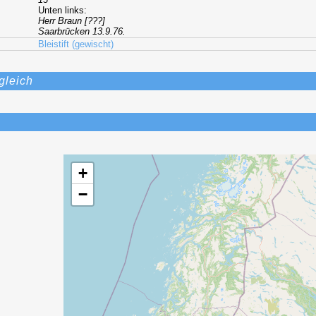
Unten links:
Herr Braun [???]
Saarbrücken 13.9.76.
Bleistift (gewischt)
gleich
+
−