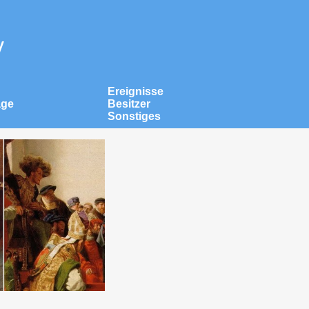
v
Ereignisse
äge
Besitzer
Sonstiges