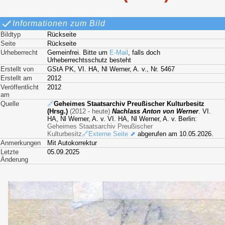
Informationen zum Bild
Bildtyp
Rückseite
Seite
Rückseite
Urheberrecht
Gemeinfrei. Bitte um
E-Mail
, falls doch
Urheberrechtsschutz besteht
Erstellt von
GStA PK, VI. HA, Nl Werner, A. v., Nr. 5467
Erstellt am
2012
Veröffentlicht
2012
am
Quelle
🔗
Geheimes Staatsarchiv Preußischer Kulturbesitz
(Hrsg.)
(2012 - heute)
Nachlass Anton von Werner
. VI.
HA, Nl Werner, A. v. VI. HA, Nl Werner, A. v. Berlin:
Geheimes Staatsarchiv Preußischer
Kulturbesitz
🔗Externe Seite ⬈
abgerufen am 10.05.2026.
Anmerkungen
Mit Autokorrektur
Letzte
05.09.2025
Änderung