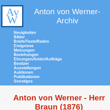
Anton von Werner-
Archiv
Neuigkeiten
Bilder
Briefe/Texte/Reden
Ereignisse
Meinungen
Beziehungen
Ehrungen/Ämter/Aufträge
Besitzer
Ausstellungen
Auktionen
Publikationen
Sonstiges
Anton von Werner - Herr
Braun (1876)