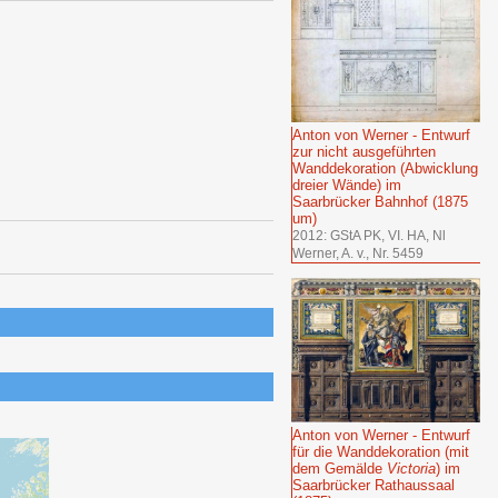
Anton von Werner - Entwurf
zur nicht ausgeführten
Wanddekoration (Abwicklung
dreier Wände) im
Saarbrücker Bahnhof (1875
um)
2012: GStA PK, VI. HA, Nl
Werner, A. v., Nr. 5459
Anton von Werner - Entwurf
für die Wanddekoration (mit
dem Gemälde
Victoria
) im
Saarbrücker Rathaussaal