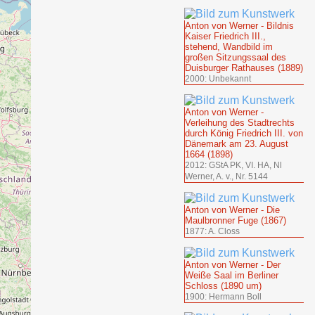
Anton von Werner - Bildnis
Kaiser Friedrich III.,
stehend, Wandbild im
großen Sitzungssaal des
Duisburger Rathauses (1889)
2000: Unbekannt
Anton von Werner -
Verleihung des Stadtrechts
durch König Friedrich III. von
Dänemark am 23. August
1664 (1898)
2012: GStA PK, VI. HA, Nl
Werner, A. v., Nr. 5144
Anton von Werner - Die
Maulbronner Fuge (1867)
1877: A. Closs
Anton von Werner - Der
Weiße Saal im Berliner
Schloss (1890 um)
1900: Hermann Boll