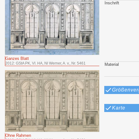
Inschrift
Ganzes Blatt
2012: GStA PK, VI. HA, Nl Werner, A. v., Nr. 5461
Material
Größenver
Karte
Ohne Rahmen