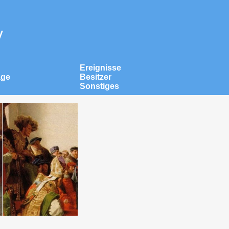
v
Ereignisse
äge
Besitzer
Sonstiges