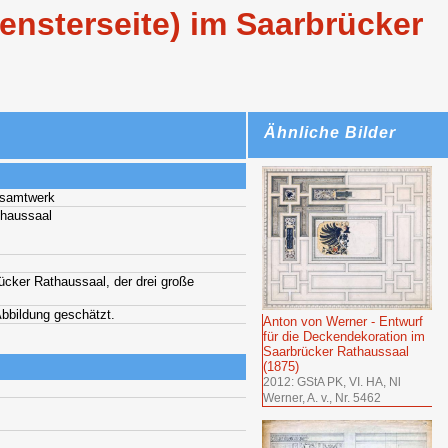
ensterseite) im Saarbrücker
Ähnliche Bilder
esamtwerk
thaussaal
ücker Rathaussaal, der drei große
bbildung geschätzt.
Anton von Werner - Entwurf
für die Deckendekoration im
Saarbrücker Rathaussaal
(1875)
2012: GStA PK, VI. HA, Nl
Werner, A. v., Nr. 5462