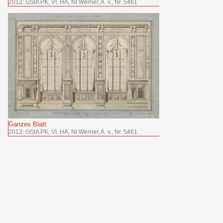
2012: GStA PK, VI. HA, Nl Werner, A. v., Nr. 5461
Ganzes Blatt
2012: GStA PK, VI. HA, Nl Werner, A. v., Nr. 5461