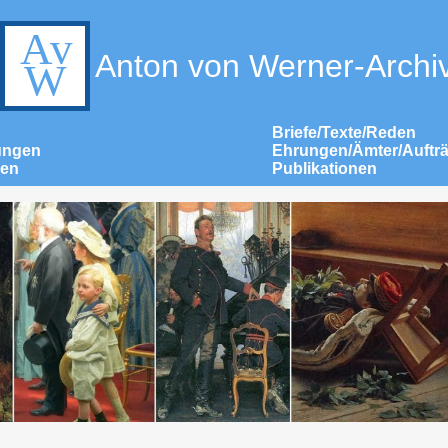
Anton von Werner-Archi
Briefe/Texte/Reden
ungen
Ehrungen/Ämter/Auftr
nen
Publikationen