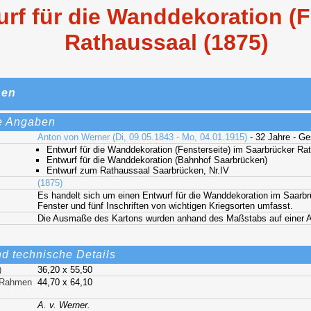
rf für die Wanddekoration (F
Rathaussaal (1875)
nen
e Angaben
Anton von Werner (Di, 09.05.1843 - Mo, 04.01.1915)
- 32 Jahre - G
Entwurf für die Wanddekoration (Fensterseite) im Saarbrücker Ra
Entwurf für die Wanddekoration (Bahnhof Saarbrücken)
Entwurf zum Rathaussaal Saarbrücken, Nr.IV
(1875)
Es handelt sich um einen Entwurf für die Wanddekoration im Saarbr
Fenster und fünf Inschriften von wichtigen Kriegsorten umfasst.
Die Ausmaße des Kartons wurden anhand des Maßstabs auf einer A
nd technische Details
)
36,20 x 55,50
t Rahmen
44,70 x 64,10
A. v. Werner.