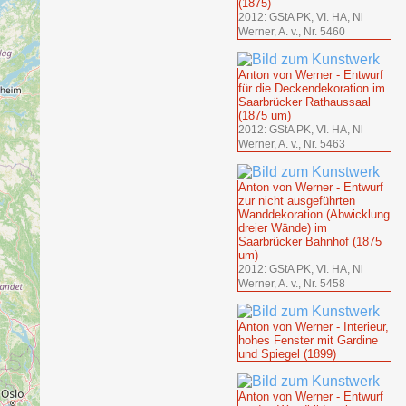
(1875)
2012: GStA PK, VI. HA, Nl
Werner, A. v., Nr. 5460
Anton von Werner - Entwurf
für die Deckendekoration im
Saarbrücker Rathaussaal
(1875 um)
2012: GStA PK, VI. HA, Nl
Werner, A. v., Nr. 5463
Anton von Werner - Entwurf
zur nicht ausgeführten
Wanddekoration (Abwicklung
dreier Wände) im
Saarbrücker Bahnhof (1875
um)
2012: GStA PK, VI. HA, Nl
Werner, A. v., Nr. 5458
Anton von Werner - Interieur,
hohes Fenster mit Gardine
und Spiegel (1899)
Anton von Werner - Entwurf