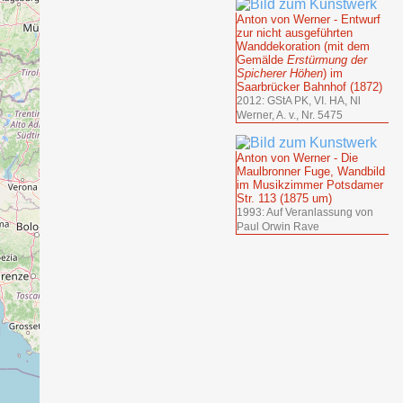
Anton von Werner - Entwurf
zur nicht ausgeführten
Wanddekoration (mit dem
Gemälde
Erstürmung der
Spicherer Höhen
) im
Saarbrücker Bahnhof (1872)
2012: GStA PK, VI. HA, Nl
Werner, A. v., Nr. 5475
Anton von Werner - Die
Maulbronner Fuge, Wandbild
im Musikzimmer Potsdamer
Str. 113 (1875 um)
1993: Auf Veranlassung von
Paul Orwin Rave