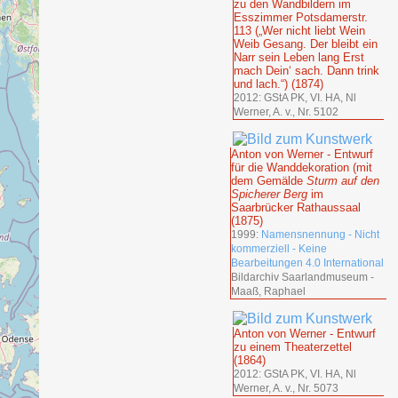
zu den Wandbildern im
Esszimmer Potsdamerstr.
113 („Wer nicht liebt Wein
Weib Gesang. Der bleibt ein
Narr sein Leben lang Erst
mach Dein‘ sach. Dann trink
und lach.“) (1874)
2012: GStA PK, VI. HA, Nl
Werner, A. v., Nr. 5102
Anton von Werner - Entwurf
für die Wanddekoration (mit
dem Gemälde
Sturm auf den
Spicherer Berg
im
Saarbrücker Rathaussaal
(1875)
1999:
Namensnennung - Nicht
kommerziell - Keine
Bearbeitungen 4.0 International
Bildarchiv Saarlandmuseum -
Maaß, Raphael
Anton von Werner - Entwurf
zu einem Theaterzettel
(1864)
2012: GStA PK, VI. HA, Nl
Werner, A. v., Nr. 5073