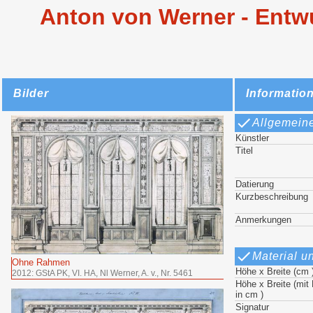
Anton von Werner - Entwu
Bilder
Informatio
Allgemein
Künstler
Titel
Datierung
Kurzbeschreibung
Anmerkungen
Material u
Ohne Rahmen
Höhe x Breite (cm 
2012: GStA PK, VI. HA, Nl Werner, A. v., Nr. 5461
Höhe x Breite (mi
in cm )
Signatur