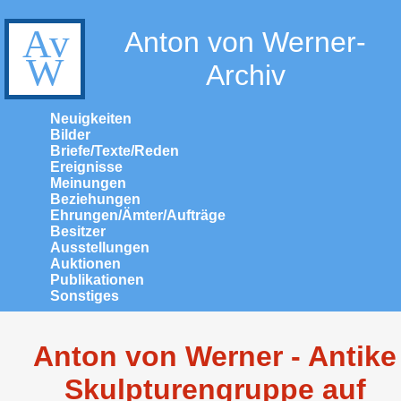
Anton von Werner-
Archiv
Neuigkeiten
Bilder
Briefe/Texte/Reden
Ereignisse
Meinungen
Beziehungen
Ehrungen/Ämter/Aufträge
Besitzer
Ausstellungen
Auktionen
Publikationen
Sonstiges
Anton von Werner - Antike
Skulpturengruppe auf