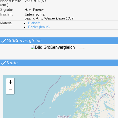
Höhe x Breite
26,00 x 17,50
(cm )
Signatur
A. v. Werner
Inschrift
Unten rechts:
gez. v. A. v. Werner Berlin 1859
Material
Bleistift
Papier (braun)
Größenvergleich
Karte
+
−