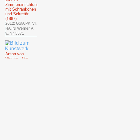
Zimmereinrichtung
mit Schränkchen
und Sekretär
(1887)
2012: GStA PK, VI.
HA, Nl Werner, A.
v., Nr. 5571
Anton von
Werner - Der
Rote Salon des
Hauses
Potsdamerstr.
113 (1879)
1993: Dr. Dominik
Bartmann
Anton von
Werner -
Zimmereinrichtung
mit Bücherregal
(1887)
2012: GStA PK, VI.
HA, Nl Werner, A.