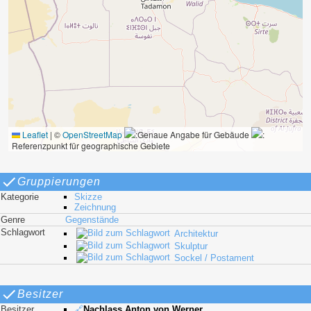
Leaflet
|
©
OpenStreetMap
:Genaue Angabe für Gebäude
:
Referenzpunkt für geographische Gebiete
Gruppierungen
Kategorie
Skizze
Zeichnung
Genre
Gegenstände
Schlagwort
Architektur
Skulptur
Sockel / Postament
Besitzer
Besitzer
🔗
Nachlass Anton von Werner