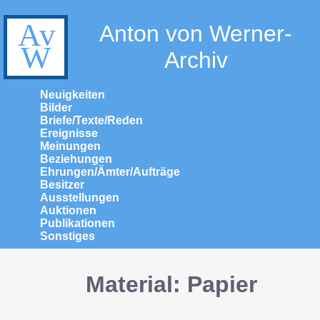
Anton von Werner-
Archiv
Neuigkeiten
Bilder
Briefe/Texte/Reden
Ereignisse
Meinungen
Beziehungen
Ehrungen/Ämter/Aufträge
Besitzer
Ausstellungen
Auktionen
Publikationen
Sonstiges
Material: Papier