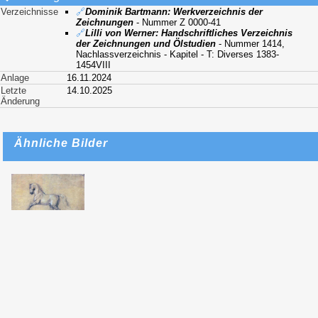
Verzeichnisse
🔗
Dominik Bartmann: Werkverzeichnis der
Zeichnungen
- Nummer Z 0000-41
🔗
Lilli von Werner: Handschriftliches Verzeichnis
der Zeichnungen und Ölstudien
- Nummer 1414,
Nachlassverzeichnis - Kapitel - T: Diverses 1383-
1454VIII
Anlage
16.11.2024
Letzte
14.10.2025
Änderung
Ähnliche Bilder
Anton von
Werner - Pferd
(Kopie nach
Horace Vernet)
(1860 ?)
2012: GStA PK, VI.
HA, Nl Werner, A.
v., Nr. 5544