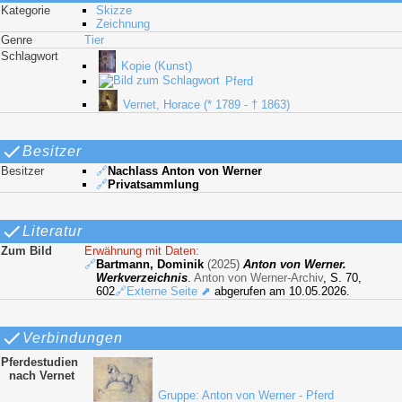
Kategorie
Skizze
Zeichnung
Genre
Tier
Schlagwort
Kopie (Kunst)
Pferd
Vernet, Horace (* 1789 - † 1863)
Besitzer
Besitzer
🔗
Nachlass Anton von Werner
🔗
Privatsammlung
Literatur
Zum Bild
Erwähnung mit Daten:
🔗
Bartmann, Dominik
(2025)
Anton von Werner.
Werkverzeichnis
.
Anton von Werner-Archiv
, S. 70,
602
🔗Externe Seite ⬈
abgerufen am 10.05.2026.
Verbindungen
Pferdestudien
nach Vernet
Gruppe: Anton von Werner - Pferd