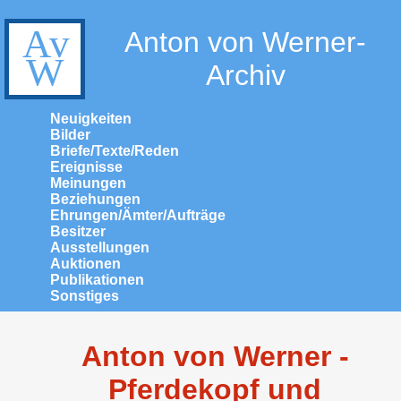
Anton von Werner-
Archiv
Neuigkeiten
Bilder
Briefe/Texte/Reden
Ereignisse
Meinungen
Beziehungen
Ehrungen/Ämter/Aufträge
Besitzer
Ausstellungen
Auktionen
Publikationen
Sonstiges
Anton von Werner -
Pferdekopf und