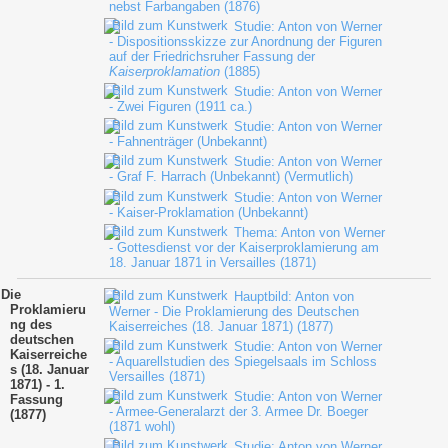
nebst Farbangaben (1876)
Studie: Anton von Werner
- Dispositionsskizze zur Anordnung der Figuren
auf der Friedrichsruher Fassung der
Kaiserproklamation
(1885)
Studie: Anton von Werner
- Zwei Figuren (1911 ca.)
Studie: Anton von Werner
- Fahnenträger (Unbekannt)
Studie: Anton von Werner
- Graf F. Harrach (Unbekannt) (Vermutlich)
Studie: Anton von Werner
- Kaiser-Proklamation (Unbekannt)
Thema: Anton von Werner
- Gottesdienst vor der Kaiserproklamierung am
18. Januar 1871 in Versailles (1871)
Die
Hauptbild: Anton von
Proklamieru
Werner - Die Proklamierung des Deutschen
ng des
Kaiserreiches (18. Januar 1871) (1877)
deutschen
Studie: Anton von Werner
Kaiserreiche
- Aquarellstudien des Spiegelsaals im Schloss
s (18. Januar
Versailles (1871)
1871) - 1.
Studie: Anton von Werner
Fassung
- Armee-Generalarzt der 3. Armee Dr. Boeger
(1877)
(1871 wohl)
Studie: Anton von Werner