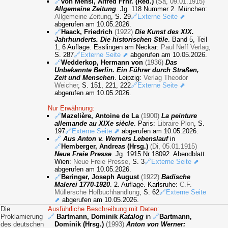
🔗
von Mensi, Alfred Frhr. (Red.)
(Sa, 09.01.1915)
Allgemeine Zeitung
. Jg. 118 Nummer 2. München:
Allgemeine Zeitung
, S. 29
🔗Externe Seite ⬈
abgerufen am 10.05.2026.
🔗
Haack, Friedrich
(1922)
Die Kunst des XIX.
Jahrhunderts. Die historischen Stile
. Band 5, Teil
1, 6 Auflage. Esslingen am Neckar:
Paul Neff Verlag
,
S. 287
🔗Externe Seite ⬈
abgerufen am 10.05.2026.
🔗
Wedderkop, Hermann von
(1936)
Das
Unbekannte Berlin. Ein Führer durch Straßen,
Zeit und Menschen
. Leipzig:
Verlag Theodor
Weicher
, S. 151, 221, 222
🔗Externe Seite ⬈
abgerufen am 10.05.2026.
Nur Erwähnung:
🔗
Mazelière, Antoine de La
(1900)
La peinture
allemande au XIXe siècle
. Paris:
Libraire Plon
, S.
197
🔗Externe Seite ⬈
abgerufen am 10.05.2026.
🔗
Aus Anton v. Werners Lebenslauf
in
🔗
Hemberger, Andreas (Hrsg.)
(Di, 05.01.1915)
Neue Freie Presse
. Jg. 1915 Nr 18092. Abendblatt.
Wien:
Neue Freie Presse
, S. 3
🔗Externe Seite ⬈
abgerufen am 10.05.2026.
🔗
Beringer, Joseph August
(1922)
Badische
Malerei 1770-1920
. 2. Auflage. Karlsruhe:
C.F.
Müllersche Hofbuchhandlung
, S. 62
🔗Externe Seite
⬈
abgerufen am 10.05.2026.
Die
Ausführliche Beschreibung mit Daten:
Proklamierung
🔗
Bartmann, Dominik
Katalog
in
🔗
Bartmann,
des deutschen
Dominik (Hrsg.)
(1993)
Anton von Werner: