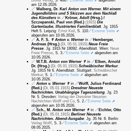
Bondi Verlag
, S. 488
🔗Externe Seite ⬈
abgerufen
am 12.05.2026.
🔗
Walberg, Dr. Karl
Anton von Werner. Mit einem
Jugendbildnis und 5 Skizzen aus dem Nachlaß
des Künstlers
in
🔗
Kröner, Adolf (Hrsg.) /
Szczepanski, Paul von (Red.)
(1915)
Die
Gartenlaube. Illustriertes Familienblatt
. Jg. 1915
Heft 5. Leipzig:
Ernst Keil
, S. 110
🔗Externe Seite ⬈
abgerufen am 10.05.2026.
🔗
A. F. S.
✝ Anton v. Werner
in
🔗
Hemberger,
Andreas (Hrsg.)
(Di, 05.01.1915)
Neue Freie
Presse
. Jg. 1915 Nr 18092. Abendblatt. Wien:
Neue
Freie Presse
, S. 3
🔗Externe Seite ⬈
abgerufen am
10.05.2026.
🔗
W.T.B.
Anton von Werner ✝
in
🔗
Elben, Arnold
Dr. (Hrsg.)
(Di, 05.01.1915)
Schwäbischer Merkur
.
Jg. 1915 Nr 6. Abendblatt. Stuttgart:
Schwäbischer
Merkur
, S. 1
🔗Externe Seite ⬈
abgerufen am
10.05.2026.
🔗
Anton v. Werner ✝
in
🔗
Wolff, Julius Ferdinand
(Red.)
(Di, 05.01.1915)
Dresdner Neueste
Nachrichten. Unabhängige Tageszeitung
. Jg. 23
Nr. 5. Dresden:
Verlag der Dresdner Neusten
Nachrichten Wolff und Co
, S. 2
🔗Externe Seite ⬈
abgerufen am 10.05.2026.
🔗
Sch., M.
Anton von Werner ✝
in
🔗
Eichler, Otto
(Red.)
(Di, 05.01.1915)
Berliner Neueste
Nachrichten. Abend-Ausgabe
. Jg. 35 Nr. 8. Berlin:
Verlag Wolff
, S. 3
🔗Externe Seite ⬈
abgerufen am
08.05.2025.