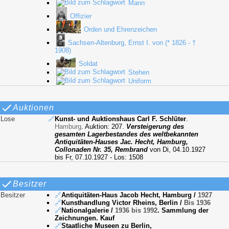
Mann
Offizier
Orden und Ehrenzeichen
Sachsen-Altenburg, Ernst I. von (* 1826 - †
1908)
Soldat
Stehen
Uniform
Auktionen
Lose
🔗
Kunst- und Auktionshaus Carl F. Schlüter
.
Hamburg
. Auktion: 207.
Versteigerung des
gesamten Lagerbestandes des weltbekannten
Antiquitäten-Hauses Jac. Hecht, Hamburg,
Collonaden Nr. 35, Rembrand
von Di, 04.10.1927
bis Fr, 07.10.1927 - Los: 1508
Besitzer
Besitzer
🔗
Antiquitäten-Haus Jacob Hecht, Hamburg
/
1927
🔗
Kunsthandlung Victor Rheins, Berlin
/
Bis 1936
🔗
Nationalgalerie
/
1936 bis 1992
. Sammlung der
Zeichnungen. Kauf
🔗
Staatliche Museen zu Berlin,