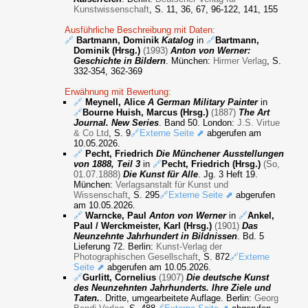
Kunstwissenschaft
, S. 11, 36, 67, 96-122, 141, 155
Ausführliche Beschreibung mit Daten:
🔗
Bartmann, Dominik
Katalog
in
🔗
Bartmann,
Dominik (Hrsg.)
(1993)
Anton von Werner:
Geschichte in Bildern
. München:
Hirmer Verlag
, S.
332-354, 362-369
Erwähnung mit Bewertung:
🔗
Meynell, Alice
A German Military Painter
in
🔗
Bourne Huish, Marcus (Hrsg.)
(1887)
The Art
Journal. New Series
. Band 50. London:
J.S. Virtue
& Co Ltd
, S. 9
🔗Externe Seite ⬈
abgerufen am
10.05.2026.
🔗
Pecht, Friedrich
Die Münchener Ausstellungen
von 1888, Teil 3
in
🔗
Pecht, Friedrich (Hrsg.)
(So,
01.07.1888)
Die Kunst für Alle
. Jg. 3 Heft 19.
München:
Verlagsanstalt für Kunst und
Wissenschaft
, S. 295
🔗Externe Seite ⬈
abgerufen
am 10.05.2026.
🔗
Warncke, Paul
Anton von Werner
in
🔗
Ankel,
Paul / Werckmeister, Karl (Hrsg.)
(1901)
Das
Neunzehnte Jahrhundert in Bildnissen
. Bd. 5
Lieferung 72. Berlin:
Kunst-Verlag der
Photographischen Gesellschaft
, S. 872
🔗Externe
Seite ⬈
abgerufen am 10.05.2026.
🔗
Gurlitt, Cornelius
(1907)
Die deutsche Kunst
des Neunzehnten Jahrhunderts. Ihre Ziele und
Taten.
. Dritte, umgearbeitete Auflage. Berlin:
Georg