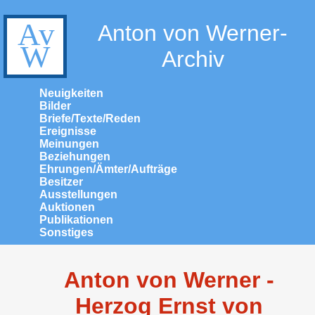
Anton von Werner-
Archiv
Neuigkeiten
Bilder
Briefe/Texte/Reden
Ereignisse
Meinungen
Beziehungen
Ehrungen/Ämter/Aufträge
Besitzer
Ausstellungen
Auktionen
Publikationen
Sonstiges
Anton von Werner -
Herzog Ernst von