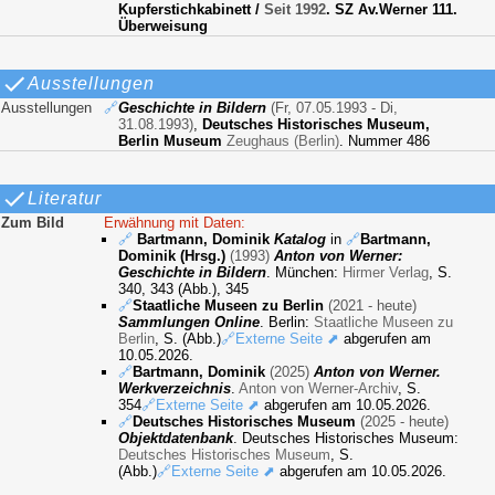
Kupferstichkabinett
/
Seit 1992
. SZ Av.Werner 111.
Überweisung
Ausstellungen
Ausstellungen
🔗
Geschichte in Bildern
(Fr, 07.05.1993 - Di,
31.08.1993)
,
Deutsches Historisches Museum,
Berlin Museum
Zeughaus (Berlin)
. Nummer 486
Literatur
Zum Bild
Erwähnung mit Daten:
🔗
Bartmann, Dominik
Katalog
in
🔗
Bartmann,
Dominik (Hrsg.)
(1993)
Anton von Werner:
Geschichte in Bildern
. München:
Hirmer Verlag
, S.
340, 343 (Abb.), 345
🔗
Staatliche Museen zu Berlin
(2021 - heute)
Sammlungen Online
. Berlin:
Staatliche Museen zu
Berlin
, S. (Abb.)
🔗Externe Seite ⬈
abgerufen am
10.05.2026.
🔗
Bartmann, Dominik
(2025)
Anton von Werner.
Werkverzeichnis
.
Anton von Werner-Archiv
, S.
354
🔗Externe Seite ⬈
abgerufen am 10.05.2026.
🔗
Deutsches Historisches Museum
(2025 - heute)
Objektdatenbank
. Deutsches Historisches Museum:
Deutsches Historisches Museum
, S.
(Abb.)
🔗Externe Seite ⬈
abgerufen am 10.05.2026.