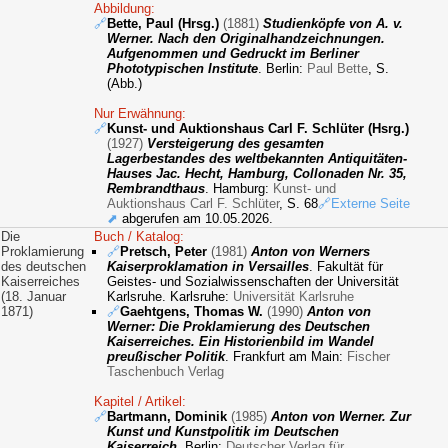
Abbildung:
🔗
Bette, Paul (Hrsg.)
(1881)
Studienköpfe von A. v.
Werner. Nach den Originalhandzeichnungen.
Aufgenommen und Gedruckt im Berliner
Phototypischen Institute
. Berlin:
Paul Bette
, S.
(Abb.)
Nur Erwähnung:
🔗
Kunst- und Auktionshaus Carl F. Schlüter (Hsrg.)
(1927)
Versteigerung des gesamten
Lagerbestandes des weltbekannten Antiquitäten-
Hauses Jac. Hecht, Hamburg, Collonaden Nr. 35,
Rembrandthaus
. Hamburg:
Kunst- und
Auktionshaus Carl F. Schlüter
, S. 68
🔗Externe Seite
⬈
abgerufen am 10.05.2026.
Die
Buch / Katalog:
Proklamierung
🔗
Pretsch, Peter
(1981)
Anton von Werners
des deutschen
Kaiserproklamation in Versailles
. Fakultät für
Kaiserreiches
Geistes- und Sozialwissenschaften der Universität
(18. Januar
Karlsruhe. Karlsruhe:
Universität Karlsruhe
1871)
🔗
Gaehtgens, Thomas W.
(1990)
Anton von
Werner: Die Proklamierung des Deutschen
Kaiserreiches. Ein Historienbild im Wandel
preußischer Politik
. Frankfurt am Main:
Fischer
Taschenbuch Verlag
Kapitel / Artikel:
🔗
Bartmann, Dominik
(1985)
Anton von Werner. Zur
Kunst und Kunstpolitik im Deutschen
Kaiserreich
. Berlin:
Deutscher Verlag für