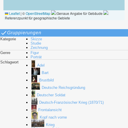
Leaflet
|
©
OpenStreetMap
:Genaue Angabe für Gebäude
:
Referenzpunkt für geographische Gebiete
Gruppierungen
Kategorie
Skizze
Studie
Zeichnung
Genre
Figur
Porträt
Schlagwort
Adel
Bart
Brustbild
Deutsche Reichsgründung
Deutscher Soldat
Deutsch-Französischer Krieg (1870/71)
Frontalansicht
Kopf nach vorne
Krieg