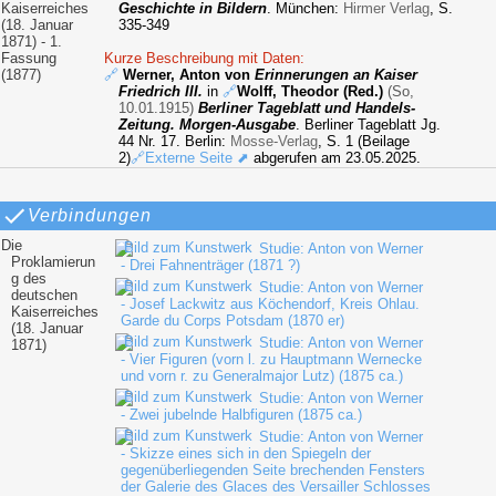
Kaiserreiches
Geschichte in Bildern
. München:
Hirmer Verlag
, S.
(18. Januar
335-349
1871) - 1.
Fassung
Kurze Beschreibung mit Daten:
(1877)
🔗
Werner, Anton von
Erinnerungen an Kaiser
Friedrich III.
in
🔗
Wolff, Theodor (Red.)
(So,
10.01.1915)
Berliner Tageblatt und Handels-
Zeitung. Morgen-Ausgabe
. Berliner Tageblatt Jg.
44 Nr. 17. Berlin:
Mosse-Verlag
, S. 1 (Beilage
2)
🔗Externe Seite ⬈
abgerufen am 23.05.2025.
Verbindungen
Die
Studie: Anton von Werner
Proklamierun
- Drei Fahnenträger (1871 ?)
g des
Studie: Anton von Werner
deutschen
- Josef Lackwitz aus Köchendorf, Kreis Ohlau.
Kaiserreiches
Garde du Corps Potsdam (1870 er)
(18. Januar
Studie: Anton von Werner
1871)
- Vier Figuren (vorn l. zu Hauptmann Wernecke
und vorn r. zu Generalmajor Lutz) (1875 ca.)
Studie: Anton von Werner
- Zwei jubelnde Halbfiguren (1875 ca.)
Studie: Anton von Werner
- Skizze eines sich in den Spiegeln der
gegenüberliegenden Seite brechenden Fensters
der Galerie des Glaces des Versailler Schlosses