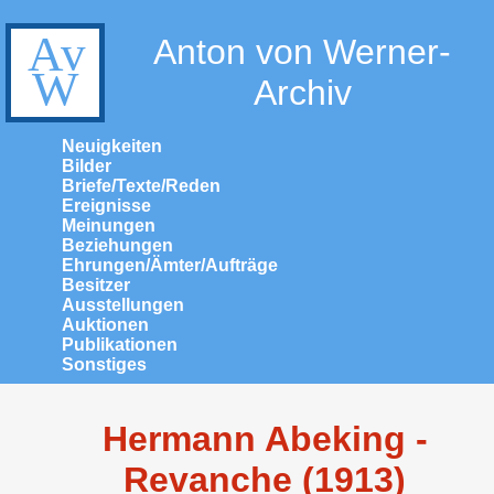
Anton von Werner-
Archiv
Neuigkeiten
Bilder
Briefe/Texte/Reden
Ereignisse
Meinungen
Beziehungen
Ehrungen/Ämter/Aufträge
Besitzer
Ausstellungen
Auktionen
Publikationen
Sonstiges
Hermann Abeking -
Revanche (1913)