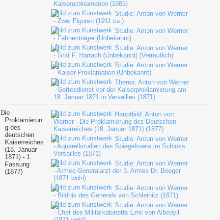
Kaiserproklamation
(1885)
Studie: Anton von Werner
- Zwei Figuren (1911 ca.)
Studie: Anton von Werner
- Fahnenträger (Unbekannt)
Studie: Anton von Werner
- Graf F. Harrach (Unbekannt) (Vermutlich)
Studie: Anton von Werner
- Kaiser-Proklamation (Unbekannt)
Thema: Anton von Werner
- Gottesdienst vor der Kaiserproklamierung am
18. Januar 1871 in Versailles (1871)
Die
Hauptbild: Anton von
Proklamierun
Werner - Die Proklamierung des Deutschen
g des
Kaiserreiches (18. Januar 1871) (1877)
deutschen
Studie: Anton von Werner
Kaiserreiches
- Aquarellstudien des Spiegelsaals im Schloss
(18. Januar
Versailles (1871)
1871) - 1.
Studie: Anton von Werner
Fassung
- Armee-Generalarzt der 3. Armee Dr. Boeger
(1877)
(1871 wohl)
Studie: Anton von Werner
- Bildnis des Generals von Schleinitz (1871)
Studie: Anton von Werner
- Chef des Militärkabinetts Emil von Albedyll
(1871 wohl)