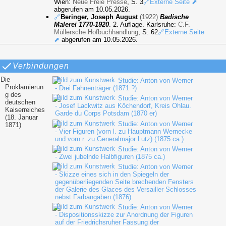
Wien:
Neue Freie Presse
, S. 3
🔗Externe Seite ⬈
abgerufen am 10.05.2026.
🔗
Beringer, Joseph August
(1922)
Badische
Malerei 1770-1920
. 2. Auflage. Karlsruhe:
C.F.
Müllersche Hofbuchhandlung
, S. 62
🔗Externe Seite
⬈
abgerufen am 10.05.2026.
Verbindungen
Die
Studie: Anton von Werner
Proklamierun
- Drei Fahnenträger (1871 ?)
g des
Studie: Anton von Werner
deutschen
- Josef Lackwitz aus Köchendorf, Kreis Ohlau.
Kaiserreiches
Garde du Corps Potsdam (1870 er)
(18. Januar
Studie: Anton von Werner
1871)
- Vier Figuren (vorn l. zu Hauptmann Wernecke
und vorn r. zu Generalmajor Lutz) (1875 ca.)
Studie: Anton von Werner
- Zwei jubelnde Halbfiguren (1875 ca.)
Studie: Anton von Werner
- Skizze eines sich in den Spiegeln der
gegenüberliegenden Seite brechenden Fensters
der Galerie des Glaces des Versailler Schlosses
nebst Farbangaben (1876)
Studie: Anton von Werner
- Dispositionsskizze zur Anordnung der Figuren
auf der Friedrichsruher Fassung der