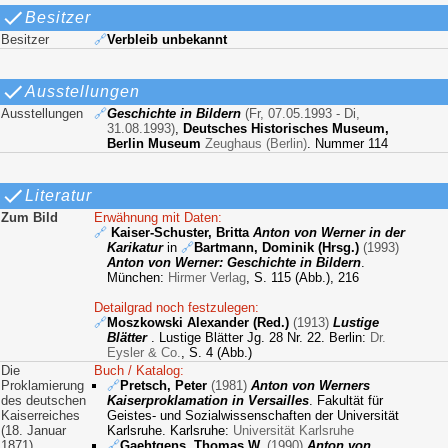
Besitzer
Besitzer
🔗
Verbleib unbekannt
Ausstellungen
Ausstellungen
🔗
Geschichte in Bildern
(Fr, 07.05.1993 - Di,
31.08.1993)
,
Deutsches Historisches Museum,
Berlin Museum
Zeughaus (Berlin)
. Nummer 114
Literatur
Zum Bild
Erwähnung mit Daten:
🔗
Kaiser-Schuster, Britta
Anton von Werner in der
Karikatur
in
🔗
Bartmann, Dominik (Hrsg.)
(1993)
Anton von Werner: Geschichte in Bildern
.
München:
Hirmer Verlag
, S. 115 (Abb.), 216
Detailgrad noch festzulegen:
🔗
Moszkowski Alexander (Red.)
(1913)
Lustige
Blätter
. Lustige Blätter Jg. 28 Nr. 22. Berlin:
Dr.
Eysler & Co.
, S. 4 (Abb.)
Die
Buch / Katalog:
Proklamierung
🔗
Pretsch, Peter
(1981)
Anton von Werners
des deutschen
Kaiserproklamation in Versailles
. Fakultät für
Kaiserreiches
Geistes- und Sozialwissenschaften der Universität
(18. Januar
Karlsruhe. Karlsruhe:
Universität Karlsruhe
1871)
🔗
Gaehtgens, Thomas W.
(1990)
Anton von