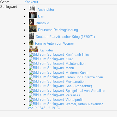
Genre
Karikatur
Schlagwort
Architektur
Bart
Brustbild
Deutsche Reichsgründung
Deutsch-Französischer Krieg (1870/71)
Familie Anton von Werner
Karikatur
Kopf nach links
Krieg
Malutensilien
Mann
Moderne Kunst
Orden und Ehrenzeichen
Proklamation
Saal (Architektur)
Spiegelsaal von Versailles
Versailles
Viertelprofil
Werner, Anton Alexander
von (* 1843 - † 1915)