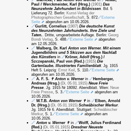
Paul / Werckmeister, Karl (Hrsg.)
(1901)
Das
Neunzehnte Jahrhundert in Bildnissen
. Bd. 5
Lieferung 72. Berlin:
Kunst-Verlag der
Photographischen Gesellschaft
, S. 872
🔗Externe
Seite ⬈
abgerufen am 10.05.2026.
🔗
Gurlitt, Cornelius
(1907)
Die deutsche Kunst
des Neunzehnten Jahrhunderts. Ihre Ziele und
Taten.
. Dritte, umgearbeitete Auflage. Berlin:
Georg
Bondi Verlag
, S. 488
🔗Externe Seite ⬈
abgerufen
am 12.05.2026.
🔗
Walberg, Dr. Karl
Anton von Werner. Mit einem
Jugendbildnis und 5 Skizzen aus dem Nachlaß
des Künstlers
in
🔗
Kröner, Adolf (Hrsg.) /
Szczepanski, Paul von (Red.)
(1915)
Die
Gartenlaube. Illustriertes Familienblatt
. Jg. 1915
Heft 5. Leipzig:
Ernst Keil
, S. 110
🔗Externe Seite ⬈
abgerufen am 10.05.2026.
🔗
A. F. S.
✝ Anton v. Werner
in
🔗
Hemberger,
Andreas (Hrsg.)
(Di, 05.01.1915)
Neue Freie
Presse
. Jg. 1915 Nr 18092. Abendblatt. Wien:
Neue
Freie Presse
, S. 3
🔗Externe Seite ⬈
abgerufen am
10.05.2026.
🔗
W.T.B.
Anton von Werner ✝
in
🔗
Elben, Arnold
Dr. (Hrsg.)
(Di, 05.01.1915)
Schwäbischer Merkur
.
Jg. 1915 Nr 6. Abendblatt. Stuttgart:
Schwäbischer
Merkur
, S. 1
🔗Externe Seite ⬈
abgerufen am
10.05.2026.
🔗
Anton v. Werner ✝
in
🔗
Wolff, Julius Ferdinand
(Red.)
(Di, 05.01.1915)
Dresdner Neueste