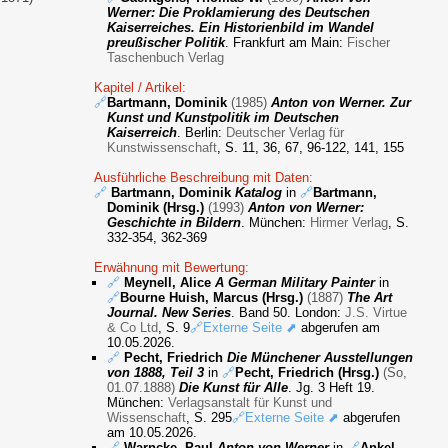
Werner: Die Proklamierung des Deutschen
Kaiserreiches. Ein Historienbild im Wandel
preußischer Politik
. Frankfurt am Main:
Fischer
Taschenbuch Verlag
Kapitel / Artikel:
🔗
Bartmann, Dominik
(1985)
Anton von Werner. Zur
Kunst und Kunstpolitik im Deutschen
Kaiserreich
. Berlin:
Deutscher Verlag für
Kunstwissenschaft
, S. 11, 36, 67, 96-122, 141, 155
Ausführliche Beschreibung mit Daten:
🔗
Bartmann, Dominik
Katalog
in
🔗
Bartmann,
Dominik (Hrsg.)
(1993)
Anton von Werner:
Geschichte in Bildern
. München:
Hirmer Verlag
, S.
332-354, 362-369
Erwähnung mit Bewertung:
🔗
Meynell, Alice
A German Military Painter
in
🔗
Bourne Huish, Marcus (Hrsg.)
(1887)
The Art
Journal. New Series
. Band 50. London:
J.S. Virtue
& Co Ltd
, S. 9
🔗Externe Seite ⬈
abgerufen am
10.05.2026.
🔗
Pecht, Friedrich
Die Münchener Ausstellungen
von 1888, Teil 3
in
🔗
Pecht, Friedrich (Hrsg.)
(So,
01.07.1888)
Die Kunst für Alle
. Jg. 3 Heft 19.
München:
Verlagsanstalt für Kunst und
Wissenschaft
, S. 295
🔗Externe Seite ⬈
abgerufen
am 10.05.2026.
🔗
Warncke, Paul
Anton von Werner
in
🔗
Ankel,