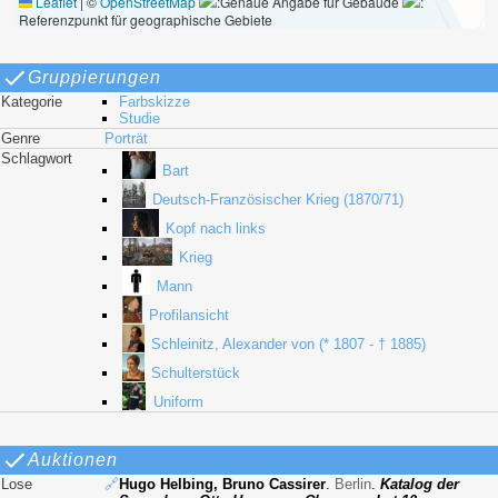
Leaflet
|
©
OpenStreetMap
:Genaue Angabe für Gebäude
:
Referenzpunkt für geographische Gebiete
Gruppierungen
Kategorie
Farbskizze
Studie
Genre
Porträt
Schlagwort
Bart
Deutsch-Französischer Krieg (1870/71)
Kopf nach links
Krieg
Mann
Profilansicht
Schleinitz, Alexander von (* 1807 - † 1885)
Schulterstück
Uniform
Auktionen
Lose
🔗
Hugo Helbing, Bruno Cassirer
.
Berlin
.
Katalog der