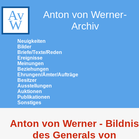
Anton von Werner-
Archiv
Neuigkeiten
Bilder
Briefe/Texte/Reden
Ereignisse
Meinungen
Beziehungen
Ehrungen/Ämter/Aufträge
Besitzer
Ausstellungen
Auktionen
Publikationen
Sonstiges
Anton von Werner - Bildnis
des Generals von