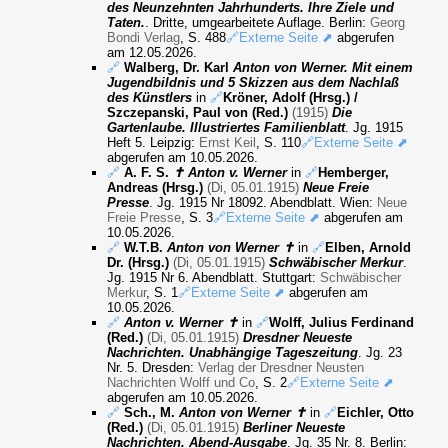
des Neunzehnten Jahrhunderts. Ihre Ziele und
Taten.
. Dritte, umgearbeitete Auflage. Berlin:
Georg
Bondi Verlag
, S. 488
🔗Externe Seite ⬈
abgerufen
am 12.05.2026.
🔗
Walberg, Dr. Karl
Anton von Werner. Mit einem
Jugendbildnis und 5 Skizzen aus dem Nachlaß
des Künstlers
in
🔗
Kröner, Adolf (Hrsg.) /
Szczepanski, Paul von (Red.)
(1915)
Die
Gartenlaube. Illustriertes Familienblatt
. Jg. 1915
Heft 5. Leipzig:
Ernst Keil
, S. 110
🔗Externe Seite ⬈
abgerufen am 10.05.2026.
🔗
A. F. S.
✝ Anton v. Werner
in
🔗
Hemberger,
Andreas (Hrsg.)
(Di, 05.01.1915)
Neue Freie
Presse
. Jg. 1915 Nr 18092. Abendblatt. Wien:
Neue
Freie Presse
, S. 3
🔗Externe Seite ⬈
abgerufen am
10.05.2026.
🔗
W.T.B.
Anton von Werner ✝
in
🔗
Elben, Arnold
Dr. (Hrsg.)
(Di, 05.01.1915)
Schwäbischer Merkur
.
Jg. 1915 Nr 6. Abendblatt. Stuttgart:
Schwäbischer
Merkur
, S. 1
🔗Externe Seite ⬈
abgerufen am
10.05.2026.
🔗
Anton v. Werner ✝
in
🔗
Wolff, Julius Ferdinand
(Red.)
(Di, 05.01.1915)
Dresdner Neueste
Nachrichten. Unabhängige Tageszeitung
. Jg. 23
Nr. 5. Dresden:
Verlag der Dresdner Neusten
Nachrichten Wolff und Co
, S. 2
🔗Externe Seite ⬈
abgerufen am 10.05.2026.
🔗
Sch., M.
Anton von Werner ✝
in
🔗
Eichler, Otto
(Red.)
(Di, 05.01.1915)
Berliner Neueste
Nachrichten. Abend-Ausgabe
. Jg. 35 Nr. 8. Berlin: