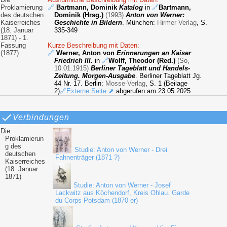
Proklamierung
🔗
Bartmann, Dominik
Katalog
in
🔗
Bartmann,
des deutschen
Dominik (Hrsg.)
(1993)
Anton von Werner:
Kaiserreiches
Geschichte in Bildern
. München:
Hirmer Verlag
, S.
(18. Januar
335-349
1871) - 1.
Fassung
Kurze Beschreibung mit Daten:
(1877)
🔗
Werner, Anton von
Erinnerungen an Kaiser
Friedrich III.
in
🔗
Wolff, Theodor (Red.)
(So,
10.01.1915)
Berliner Tageblatt und Handels-
Zeitung. Morgen-Ausgabe
. Berliner Tageblatt Jg.
44 Nr. 17. Berlin:
Mosse-Verlag
, S. 1 (Beilage
2)
🔗Externe Seite ⬈
abgerufen am 23.05.2025.
Verbindungen
Die
Proklamierun
g des
Studie: Anton von Werner - Drei
deutschen
Fahnenträger (1871 ?)
Kaiserreiches
(18. Januar
1871)
Studie: Anton von Werner - Josef
Lackwitz aus Köchendorf, Kreis Ohlau. Garde
du Corps Potsdam (1870 er)