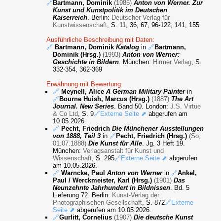
🔗
Bartmann, Dominik
(1985)
Anton von Werner. Zur
Kunst und Kunstpolitik im Deutschen
Kaiserreich
. Berlin:
Deutscher Verlag für
Kunstwissenschaft
, S. 11, 36, 67, 96-122, 141, 155
Ausführliche Beschreibung mit Daten:
🔗
Bartmann, Dominik
Katalog
in
🔗
Bartmann,
Dominik (Hrsg.)
(1993)
Anton von Werner:
Geschichte in Bildern
. München:
Hirmer Verlag
, S.
332-354, 362-369
Erwähnung mit Bewertung:
🔗
Meynell, Alice
A German Military Painter
in
🔗
Bourne Huish, Marcus (Hrsg.)
(1887)
The Art
Journal. New Series
. Band 50. London:
J.S. Virtue
& Co Ltd
, S. 9
🔗Externe Seite ⬈
abgerufen am
10.05.2026.
🔗
Pecht, Friedrich
Die Münchener Ausstellungen
von 1888, Teil 3
in
🔗
Pecht, Friedrich (Hrsg.)
(So,
01.07.1888)
Die Kunst für Alle
. Jg. 3 Heft 19.
München:
Verlagsanstalt für Kunst und
Wissenschaft
, S. 295
🔗Externe Seite ⬈
abgerufen
am 10.05.2026.
🔗
Warncke, Paul
Anton von Werner
in
🔗
Ankel,
Paul / Werckmeister, Karl (Hrsg.)
(1901)
Das
Neunzehnte Jahrhundert in Bildnissen
. Bd. 5
Lieferung 72. Berlin:
Kunst-Verlag der
Photographischen Gesellschaft
, S. 872
🔗Externe
Seite ⬈
abgerufen am 10.05.2026.
🔗
Gurlitt, Cornelius
(1907)
Die deutsche Kunst