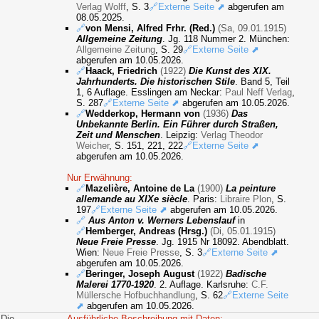
Verlag Wolff
, S. 3
🔗Externe Seite ⬈
abgerufen am
08.05.2025.
🔗
von Mensi, Alfred Frhr. (Red.)
(Sa, 09.01.1915)
Allgemeine Zeitung
. Jg. 118 Nummer 2. München:
Allgemeine Zeitung
, S. 29
🔗Externe Seite ⬈
abgerufen am 10.05.2026.
🔗
Haack, Friedrich
(1922)
Die Kunst des XIX.
Jahrhunderts. Die historischen Stile
. Band 5, Teil
1, 6 Auflage. Esslingen am Neckar:
Paul Neff Verlag
,
S. 287
🔗Externe Seite ⬈
abgerufen am 10.05.2026.
🔗
Wedderkop, Hermann von
(1936)
Das
Unbekannte Berlin. Ein Führer durch Straßen,
Zeit und Menschen
. Leipzig:
Verlag Theodor
Weicher
, S. 151, 221, 222
🔗Externe Seite ⬈
abgerufen am 10.05.2026.
Nur Erwähnung:
🔗
Mazelière, Antoine de La
(1900)
La peinture
allemande au XIXe siècle
. Paris:
Libraire Plon
, S.
197
🔗Externe Seite ⬈
abgerufen am 10.05.2026.
🔗
Aus Anton v. Werners Lebenslauf
in
🔗
Hemberger, Andreas (Hrsg.)
(Di, 05.01.1915)
Neue Freie Presse
. Jg. 1915 Nr 18092. Abendblatt.
Wien:
Neue Freie Presse
, S. 3
🔗Externe Seite ⬈
abgerufen am 10.05.2026.
🔗
Beringer, Joseph August
(1922)
Badische
Malerei 1770-1920
. 2. Auflage. Karlsruhe:
C.F.
Müllersche Hofbuchhandlung
, S. 62
🔗Externe Seite
⬈
abgerufen am 10.05.2026.
Die
Ausführliche Beschreibung mit Daten: