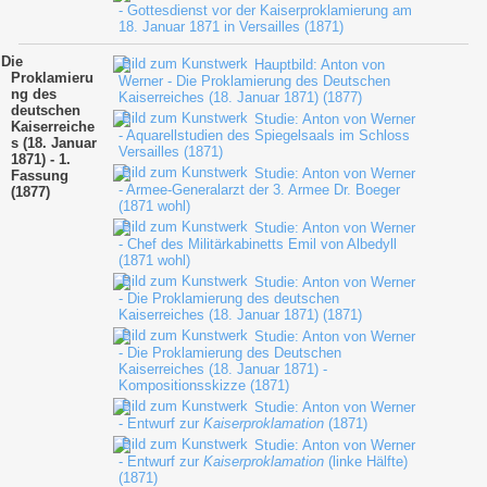
- Gottesdienst vor der Kaiserproklamierung am
18. Januar 1871 in Versailles (1871)
Die
Hauptbild: Anton von
Proklamieru
Werner - Die Proklamierung des Deutschen
ng des
Kaiserreiches (18. Januar 1871) (1877)
deutschen
Studie: Anton von Werner
Kaiserreiche
- Aquarellstudien des Spiegelsaals im Schloss
s (18. Januar
Versailles (1871)
1871) - 1.
Studie: Anton von Werner
Fassung
- Armee-Generalarzt der 3. Armee Dr. Boeger
(1877)
(1871 wohl)
Studie: Anton von Werner
- Chef des Militärkabinetts Emil von Albedyll
(1871 wohl)
Studie: Anton von Werner
- Die Proklamierung des deutschen
Kaiserreiches (18. Januar 1871) (1871)
Studie: Anton von Werner
- Die Proklamierung des Deutschen
Kaiserreiches (18. Januar 1871) -
Kompositionsskizze (1871)
Studie: Anton von Werner
- Entwurf zur
Kaiserproklamation
(1871)
Studie: Anton von Werner
- Entwurf zur
Kaiserproklamation
(linke Hälfte)
(1871)