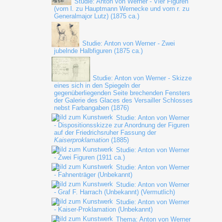
Studie: Anton von Werner - Vier Figuren
(vorn l. zu Hauptmann Wernecke und vorn r. zu
Generalmajor Lutz) (1875 ca.)
Studie: Anton von Werner - Zwei
jubelnde Halbfiguren (1875 ca.)
Studie: Anton von Werner - Skizze
eines sich in den Spiegeln der
gegenüberliegenden Seite brechenden Fensters
der Galerie des Glaces des Versailler Schlosses
nebst Farbangaben (1876)
Studie: Anton von Werner
- Dispositionsskizze zur Anordnung der Figuren
auf der Friedrichsruher Fassung der
Kaiserproklamation
(1885)
Studie: Anton von Werner
- Zwei Figuren (1911 ca.)
Studie: Anton von Werner
- Fahnenträger (Unbekannt)
Studie: Anton von Werner
- Graf F. Harrach (Unbekannt) (Vermutlich)
Studie: Anton von Werner
- Kaiser-Proklamation (Unbekannt)
Thema: Anton von Werner