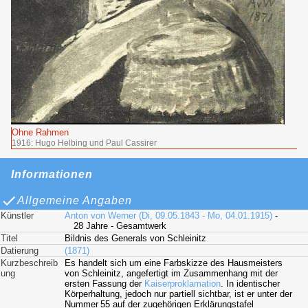
Ohne Rahmen
1916: Hugo Helbing und Paul Cassirer
Informationen
Allgemeine Angaben
Künstler
Anton von Werner (Di, 09.05.1843 - Mo, 04.01.1915)
-
28 Jahre - Gesamtwerk
Titel
Bildnis des Generals von Schleinitz
Datierung
(1871)
Kurzbeschreib
Es handelt sich um eine Farbskizze des Hausmeisters
ung
von Schleinitz, angefertigt im Zusammenhang mit der
ersten Fassung der
Kaiserproklamation
. In identischer
Körperhaltung, jedoch nur partiell sichtbar, ist er unter der
Nummer 55 auf der zugehörigen Erklärungstafel