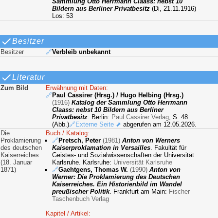
Sammlung Otto Herrmann Claass: nebst 10
Bildern aus Berliner Privatbesitz
(Di, 21.11.1916) -
Los: 53
Besitzer
Besitzer
🔗
Verbleib unbekannt
Literatur
Zum Bild
Erwähnung mit Daten:
🔗
Paul Cassirer (Hrsg.) / Hugo Helbing (Hrsg.)
(1916)
Katalog der Sammlung Otto Herrmann
Claass: nebst 10 Bildern aus Berliner
Privatbesitz
. Berlin:
Paul Cassirer Verlag
, S. 48
(Abb.)
🔗Externe Seite ⬈
abgerufen am 12.05.2026.
Die
Buch / Katalog:
Proklamierung
🔗
Pretsch, Peter
(1981)
Anton von Werners
des deutschen
Kaiserproklamation in Versailles
. Fakultät für
Kaiserreiches
Geistes- und Sozialwissenschaften der Universität
(18. Januar
Karlsruhe. Karlsruhe:
Universität Karlsruhe
1871)
🔗
Gaehtgens, Thomas W.
(1990)
Anton von
Werner: Die Proklamierung des Deutschen
Kaiserreiches. Ein Historienbild im Wandel
preußischer Politik
. Frankfurt am Main:
Fischer
Taschenbuch Verlag
Kapitel / Artikel: