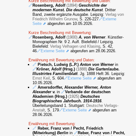
Kurze Beschreibung mit Bewertung und Daten:
🔗
Rosenberg, Adolf
(1894)
Geschichte der
modernen Kunst. Die deutsche Kunst
. Dritter
Band, zweite ergänzte Ausgabe. Leipzig:
Verlag von
Friedrich Wilhelm Grunow
, S. 226-227
🔗Externe
Seite ⬈
abgerufen am 10.05.2026.
Kurze Beschreibung mit Bewertung:
🔗
Rosenberg, Adolf
(1900)
A. von Werner
. Künstler-
Monographien Nr. 9 2. Aufl. Bielefeld / Leipzig.
Bielefeld:
Verlag Velhagen und Klasing
, S. 42,
46
🔗Externe Seite ⬈
abgerufen am 28.06.2026.
Erwähnung mit Bewertung und Daten:
🔗
Pietsch, Ludwig (L.P.)
Anton von Werner
in
🔗
Kröner, Adolf (Hrsg.)
(1888)
Die Gartenlaube.
Illustrirtes Familienblatt
. Jg. 1888 Heft 36. Leipzig:
Ernst Keil
, S. 604
🔗Externe Seite ⬈
abgerufen am
10.05.2026.
🔗
Amersdorffer, Alexander
Werner, Anton
Alexander v.
in
🔗
Verbande der deutschen
Akademien (Hrsg.)
(1925)
Deutsches
Biographisches Jahrbuch. 1914-1916
.
Überleitungsband 1. Stuttgart:
Deutsche Verlags-
Anstalt
, S. 179
🔗Externe Seite ⬈
abgerufen am
28.06.2026.
Erwähnung mit Bewertung:
🔗
Reber, Franz von / Pecht, Friedrich
(Mitwirkung)
Berlin
in
🔗
Reber, Franz von / Pecht,