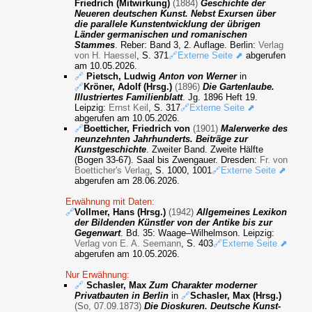
Friedrich (Mitwirkung)
(1884)
Geschichte der
Neueren deutschen Kunst. Nebst Exursen über
die parallele Kunstentwicklung der übrigen
Länder germanischen und romanischen
Stammes
. Reber: Band 3, 2. Auflage. Berlin:
Verlag
von H. Haessel
, S. 371
🔗Externe Seite ⬈
abgerufen
am 10.05.2026.
🔗
Pietsch, Ludwig
Anton von Werner
in
🔗
Kröner, Adolf (Hrsg.)
(1896)
Die Gartenlaube.
Illustriertes Familienblatt
. Jg. 1896 Heft 19.
Leipzig:
Ernst Keil
, S. 317
🔗Externe Seite ⬈
abgerufen am 10.05.2026.
🔗
Boetticher, Friedrich von
(1901)
Malerwerke des
neunzehnten Jahrhunderts. Beiträge zur
Kunstgeschichte
. Zweiter Band. Zweite Hälfte
(Bogen 33-67). Saal bis Zwengauer. Dresden:
Fr. von
Boetticher's Verlag
, S. 1000, 1001
🔗Externe Seite ⬈
abgerufen am 28.06.2026.
Erwähnung mit Daten:
🔗
Vollmer, Hans (Hrsg.)
(1942)
Allgemeines Lexikon
der Bildenden Künstler von der Antike bis zur
Gegenwart
. Bd. 35: Waage–Wilhelmson. Leipzig:
Verlag von E. A. Seemann
, S. 403
🔗Externe Seite ⬈
abgerufen am 10.05.2026.
Nur Erwähnung:
🔗
Schasler, Max
Zum Charakter moderner
Privatbauten in Berlin
in
🔗
Schasler, Max (Hrsg.)
(So, 07.09.1873)
Die Dioskuren. Deutsche Kunst-