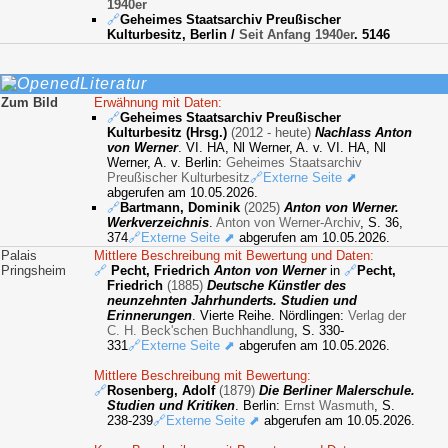
1940er
🔗
Geheimes Staatsarchiv Preußischer
Kulturbesitz, Berlin
/
Seit Anfang 1940er
. 5146
Literatur
Zum Bild
Erwähnung mit Daten:
🔗
Geheimes Staatsarchiv Preußischer
Kulturbesitz (Hrsg.)
(2012 - heute)
Nachlass Anton
von Werner
. VI. HA, Nl Werner, A. v. VI. HA, Nl
Werner, A. v. Berlin:
Geheimes Staatsarchiv
Preußischer Kulturbesitz
🔗Externe Seite ⬈
abgerufen am 10.05.2026.
🔗
Bartmann, Dominik
(2025)
Anton von Werner.
Werkverzeichnis
.
Anton von Werner-Archiv
, S. 36,
374
🔗Externe Seite ⬈
abgerufen am 10.05.2026.
Palais
Mittlere Beschreibung mit Bewertung und Daten:
Pringsheim
🔗
Pecht, Friedrich
Anton von Werner
in
🔗
Pecht,
Friedrich
(1885)
Deutsche Künstler des
neunzehnten Jahrhunderts. Studien und
Erinnerungen
. Vierte Reihe. Nördlingen:
Verlag der
C. H. Beck'schen Buchhandlung
, S. 330-
331
🔗Externe Seite ⬈
abgerufen am 10.05.2026.
Mittlere Beschreibung mit Bewertung:
🔗
Rosenberg, Adolf
(1879)
Die Berliner Malerschule.
Studien und Kritiken
. Berlin:
Ernst Wasmuth
, S.
238-239
🔗Externe Seite ⬈
abgerufen am 10.05.2026.