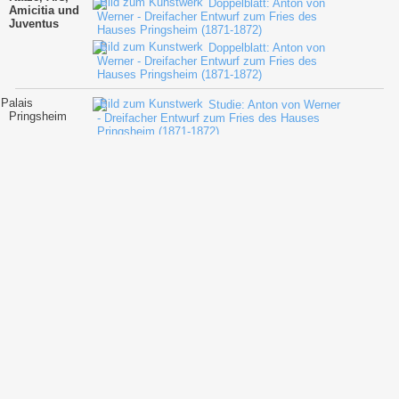
Doppelblatt: Anton von
Amicitia und
Werner - Dreifacher Entwurf zum Fries des
Juventus
Hauses Pringsheim (1871-1872)
Doppelblatt: Anton von
Werner - Dreifacher Entwurf zum Fries des
Hauses Pringsheim (1871-1872)
Palais
Studie: Anton von Werner
Pringsheim
- Dreifacher Entwurf zum Fries des Hauses
Pringsheim (1871-1872)
Studie: Anton von Werner
- Kopf mit Barett und Hund (Pringsheim) (1872
?)
Thema: Anton von Werner
- Fries mit fünf Musikanten in Renaissance-
Kostümen (1872)
Thema: Anton von Werner
- Fries mit fünf Musikanten in Renaissance-
Kostümen (1872)
Thema: Anton von Werner
- Fries mit fünf Musikanten in Renaissance-
Kostümen (1872)
Palais
Hauptbild: Anton von
Pringsheim -
Werner, Antonio Salviati (Salviati) - Amicitia -
Acht
(Mosaik) (1874)
Lebensstation
Studie: Anton von Werner
en - Amicitia
- Amicitia (Studie) (1872)