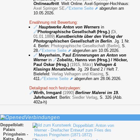
Onlineauftritt
. Welt Online. Axel-Springer-Hochhaus:
Axel Springer SE
🔗Externe Seite ⬈
abgerufen am
10.05.2026.
Erwähnung mit Bewertung:
🔗
Hauptwerke Anton von Werners
in
🔗
Photographische Gesellschaft (Hrsg.)
(Di,
01.01.1889)
Kunstberichte über den Verlag der
Photographischen Gesellschaft in Berlin
. Jg. 1 Nr.
4. Berlin:
Photographische Gesellschaft (Berlin)
, S.
28
🔗Externe Seite ⬈
abgerufen am 10.05.2026.
🔗
Meyerheim, Paul
Erinnerungen an Anton von
Werner
in
🔗
Zobelitz, Hanns von (Hrsg.) / Höcker,
Paul Oskar (Hrsg.)
(1915, März)
Velhagen &
Klasings Monatshefte
. Jg. 29 Band 2 / Heft 7.
Bielefeld:
Verlag Velhagen und Klasing
, S.
411
🔗Externe Seite ⬈
abgerufen am 28.06.2026.
Detailgrad noch festzulegen:
🔗
Wirth, Irmgard
(1990)
Berliner Malerei im 19.
Jahrhundert
. Berlin:
Siedler Verlag
, S. 326 (Abb.
402a-h)
Verbindungen
Doppelblatt:
Doppelblatt: Anton von
Palais
Werner - Dreifacher Entwurf zum Fries des
Pringsheim -
Hauses Pringsheim (1871-1872)
Katze, Ars,