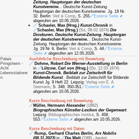
Zeitung. Hauptorgan der deutschen
Kunstvereine.
.. Deutsche Kunst-Zeitung.
Hauptorgan der deutschen Kunstvereine. Jg. 18 Nr.
32. Berlin:
Veit & Comp
, S. 255
🔗Externe Seite ⬈
abgerufen am 10.05.2026.
🔗
Schasler, Max (Hrsg.)
Kunst-Chronik
in
🔗
Schasler, Max (Hrsg.)
(So, 08.02.1874)
Die
Dioskuren. Deutsche Kunst-Zeitung. Hauptorgan
der deutschen Kunstvereine.
.. Deutsche Kunst-
Zeitung. Hauptorgan der deutschen Kunstvereine.
Jg. 19 Nr. 6. Berlin:
Veit & Comp
, S. 44
🔗Externe
Seite ⬈
abgerufen am 12.05.2026.
Palais
Ausführliche Beschreibung mit Bewertung:
Pringsheim -
🔗
Dohme, Robert
Die Werner-Ausstellung in Berlin
Acht
in
🔗
Lützow, Carl von (Hrsg.)
(Do, 12.03.1874)
Lebensstatione
Kunst-Chronik. Beiblatt zur Zeitschrift für
n
Bildende Kunst
.. Beiblatt zur Zeitschrift für Bildende
Kunst Jg. 9 Heft 22. Leipzig:
Verlag von E. A.
Seemann
, S. 348, 350-351
🔗Externe Seite ⬈
abgerufen am 10.05.2026.
Kurze Beschreibung mit Bewertung:
🔗
Müller, Hermann Alexander
(1882)
Biographisches Künstler-Lexikon der Gegenwart
.
Leipzig:
Bibliographisches Institut
, S. 458,
553
🔗Externe Seite ⬈
abgerufen am 10.05.2026.
Kurze Beschreibung mit Daten:
🔗
Rump, Gerhard Charles
Berlin, Ars Nobilis
(08.11.2023)
in
🔗
Die Welt
(1995 - heute)