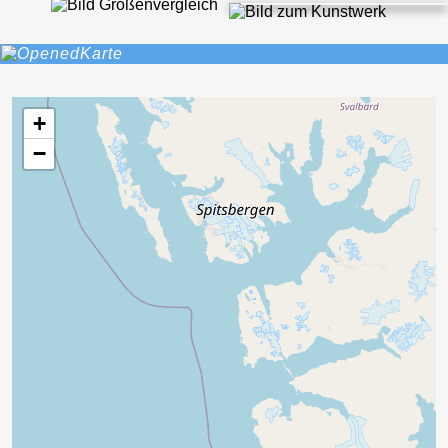
Karte
+
−