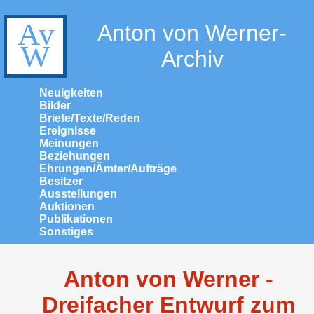
Anton von Werner-
Archiv
Neuigkeiten
Bilder
Briefe/Texte/Reden
Ereignisse
Meinungen
Beziehungen
Ehrungen/Ämter/Aufträge
Besitzer
Ausstellungen
Auktionen
Publikationen
Sonstiges
Anton von Werner -
Dreifacher Entwurf zum