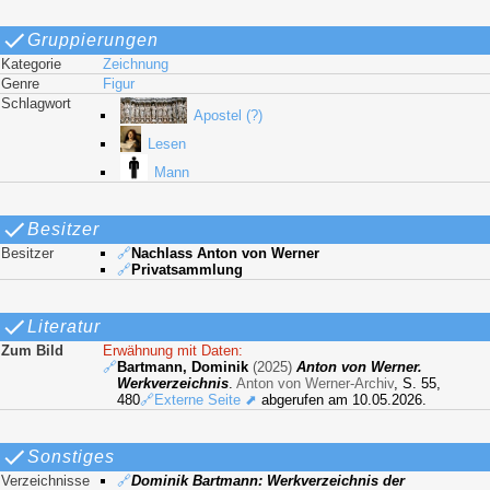
Gruppierungen
Kategorie
Zeichnung
Genre
Figur
Schlagwort
Apostel (?)
Lesen
Mann
Besitzer
Besitzer
🔗
Nachlass Anton von Werner
🔗
Privatsammlung
Literatur
Zum Bild
Erwähnung mit Daten:
🔗
Bartmann, Dominik
(2025)
Anton von Werner.
Werkverzeichnis
.
Anton von Werner-Archiv
, S. 55,
480
🔗Externe Seite ⬈
abgerufen am 10.05.2026.
Sonstiges
Verzeichnisse
🔗
Dominik Bartmann: Werkverzeichnis der