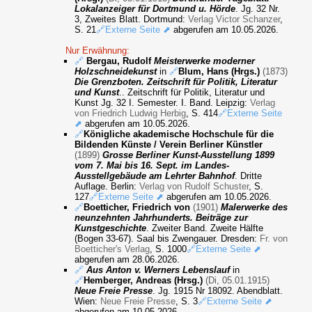
Lokalanzeiger für Dortmund u. Hörde
. Jg. 32 Nr.
3, Zweites Blatt. Dortmund:
Verlag Victor Schanzer
,
S. 21
🔗Externe Seite ⬈
abgerufen am 10.05.2026.
Nur Erwähnung:
🔗
Bergau, Rudolf
Meisterwerke moderner
Holzschneidekunst
in
🔗
Blum, Hans (Hrgs.)
(1873)
Die Grenzboten. Zeitschrift für Politik, Literatur
und Kunst
.. Zeitschrift für Politik, Literatur und
Kunst Jg. 32 I. Semester. I. Band. Leipzig:
Verlag
von Friedrich Ludwig Herbig
, S. 414
🔗Externe Seite
⬈
abgerufen am 10.05.2026.
🔗
Königliche akademische Hochschule für die
Bildenden Künste / Verein Berliner Künstler
(1899)
Grosse Berliner Kunst-Ausstellung 1899
vom 7. Mai bis 16. Sept. im Landes-
Ausstellgebäude am Lehrter Bahnhof
. Dritte
Auflage. Berlin:
Verlag von Rudolf Schuster
, S.
127
🔗Externe Seite ⬈
abgerufen am 10.05.2026.
🔗
Boetticher, Friedrich von
(1901)
Malerwerke des
neunzehnten Jahrhunderts. Beiträge zur
Kunstgeschichte
. Zweiter Band. Zweite Hälfte
(Bogen 33-67). Saal bis Zwengauer. Dresden:
Fr. von
Boetticher's Verlag
, S. 1000
🔗Externe Seite ⬈
abgerufen am 28.06.2026.
🔗
Aus Anton v. Werners Lebenslauf
in
🔗
Hemberger, Andreas (Hrsg.)
(Di, 05.01.1915)
Neue Freie Presse
. Jg. 1915 Nr 18092. Abendblatt.
Wien:
Neue Freie Presse
, S. 3
🔗Externe Seite ⬈
abgerufen am 10.05.2026.