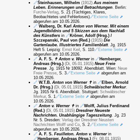
🔗
Steinhausen, Wilhelm
(1912)
Aus meinem
Leben. Erinnerungen und Betrachtungen
. Berlin:
Furche-Verlag
, S. 21 (Tüchtiges, Klares,
Beobachtetes und Fehlerloses)
🔗Externe Seite ⬈
abgerufen am 10.05.2026.
🔗
Walberg, Dr. Karl
Anton von Werner. Mit einem
Jugendbildnis und 5 Skizzen aus dem Nachlaß
des Künstlers
in
🔗
Kröner, Adolf (Hrsg.) /
Szczepanski, Paul von (Red.)
(1915)
Die
Gartenlaube. Illustriertes Familienblatt
. Jg. 1915
Heft 5. Leipzig:
Ernst Keil
, S. 110
🔗Externe Seite ⬈
abgerufen am 10.05.2026.
🔗
A. F. S.
✝ Anton v. Werner
in
🔗
Hemberger,
Andreas (Hrsg.)
(Di, 05.01.1915)
Neue Freie
Presse
. Jg. 1915 Nr 18092. Abendblatt. Wien:
Neue
Freie Presse
, S. 3
🔗Externe Seite ⬈
abgerufen am
10.05.2026.
🔗
W.T.B.
Anton von Werner ✝
in
🔗
Elben, Arnold
Dr. (Hrsg.)
(Di, 05.01.1915)
Schwäbischer Merkur
.
Jg. 1915 Nr 6. Abendblatt. Stuttgart:
Schwäbischer
Merkur
, S. 1
🔗Externe Seite ⬈
abgerufen am
10.05.2026.
🔗
Anton v. Werner ✝
in
🔗
Wolff, Julius Ferdinand
(Red.)
(Di, 05.01.1915)
Dresdner Neueste
Nachrichten. Unabhängige Tageszeitung
. Jg. 23
Nr. 5. Dresden:
Verlag der Dresdner Neusten
Nachrichten Wolff und Co
, S. 2
🔗Externe Seite ⬈
abgerufen am 10.05.2026.
🔗
A. F. S.
Feuilleton. Anton v. Werner
in
🔗
Hemberger, Andreas (Hrsg.)
(Fr, 08.01.1915)