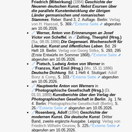
Friedrich (Mitwirkung)
(1884)
Geschichte der
Neueren deutschen Kunst. Nebst Exursen über
die parallele Kunstentwicklung der übrigen
Länder germanischen und romanischen
Stammes
. Reber: Band 3, 2. Auflage. Berlin:
Verlag
von H. Haessel
, S. 369
🔗Externe Seite ⬈
abgerufen
am 10.05.2026.
🔗
Werner, Anton von
Erinnerungen an Josef
Victor von Scheffel.
in
🔗
Zolling, Theophil (Hrsg.)
(Sa, 08.05.1886)
Die Gegenwart. Wochenschrift für
Literatur, Kunst und öffentliches Leben
. Bd. 29
Heft 19. Berlin:
Verlag von Georg Stilke
, S. 293, 295
(Erste Entwürfe im Sommer 1868)
🔗Externe Seite ⬈
abgerufen am 10.05.2026.
🔗
Pietsch, Ludwig
Anton von Werner
in
🔗
Franzos, Karl Emil (Hrsg.)
(Mo, 15.11.1886)
Deutsche Dichtung
. Bd. 1 Heft 4. Stuttgart:
Adolf
Bonz & Comp
, S. 103
🔗Externe Seite ⬈
abgerufen
am 10.05.2026.
🔗
Hauptwerke Anton von Werners
in
🔗
Photographische Gesellschaft (Hrsg.)
(Di,
01.01.1889)
Kunstberichte über den Verlag der
Photographischen Gesellschaft in Berlin
. Jg. 1 Nr.
4. Berlin:
Photographische Gesellschaft (Berlin)
, S.
26
🔗Externe Seite ⬈
abgerufen am 10.05.2026.
🔗
Rosenberg, Adolf
(1894)
Geschichte der
modernen Kunst. Die deutsche Kunst
. Dritter
Band, zweite ergänzte Ausgabe. Leipzig:
Verlag von
Friedrich Wilhelm Grunow
, S. 225
🔗Externe Seite ⬈
abgerufen am 10.05.2026.