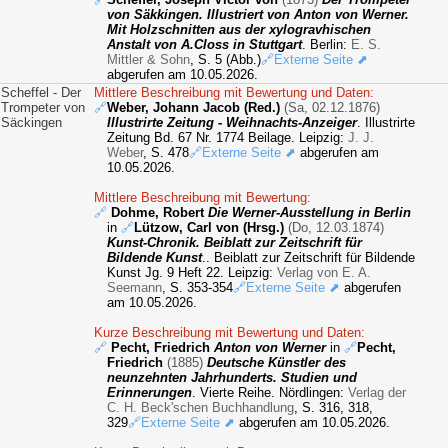
von Säkkingen. Illustriert von Anton von Werner.
Mit Holzschnitten aus der xylogravhischen
Anstalt von A.Closs in Stuttgart
. Berlin:
E. S.
Mittler & Sohn
, S. 5 (Abb.)
🔗Externe Seite ⬈
abgerufen am 10.05.2026.
Scheffel - Der
Mittlere Beschreibung mit Bewertung und Daten:
Trompeter von
🔗
Weber, Johann Jacob (Red.)
(Sa, 02.12.1876)
Säckingen
Illustrirte Zeitung - Weihnachts-Anzeiger
. Illustrirte
Zeitung Bd. 67 Nr. 1774 Beilage. Leipzig:
J. J.
Weber
, S. 478
🔗Externe Seite ⬈
abgerufen am
10.05.2026.
Mittlere Beschreibung mit Bewertung:
🔗
Dohme, Robert
Die Werner-Ausstellung in Berlin
in
🔗
Lützow, Carl von (Hrsg.)
(Do, 12.03.1874)
Kunst-Chronik. Beiblatt zur Zeitschrift für
Bildende Kunst
.. Beiblatt zur Zeitschrift für Bildende
Kunst Jg. 9 Heft 22. Leipzig:
Verlag von E. A.
Seemann
, S. 353-354
🔗Externe Seite ⬈
abgerufen
am 10.05.2026.
Kurze Beschreibung mit Bewertung und Daten:
🔗
Pecht, Friedrich
Anton von Werner
in
🔗
Pecht,
Friedrich
(1885)
Deutsche Künstler des
neunzehnten Jahrhunderts. Studien und
Erinnerungen
. Vierte Reihe. Nördlingen:
Verlag der
C. H. Beck'schen Buchhandlung
, S. 316, 318,
329
🔗Externe Seite ⬈
abgerufen am 10.05.2026.