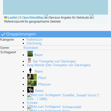
Leaflet
|
©
OpenStreetMap
:Genaue Angabe für Gebäude
:
Referenzpunkt für geographische Gebiete
Gruppierungen
Kategorie
Farbskizze
Zeichnung
Genre
Illustration
Schlagwort
Baum
Der Trompeter von Säckingen
Jung Werner (Der Trompeter von Säckingen)
Mann
Pferd
Pflanzen
Reiter
Scheffel, Joseph Victor (*
1826 - † 1886)
Schnee
Schwarzwald