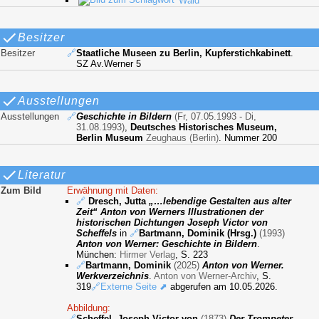
Wald
Besitzer
Besitzer
🔗
Staatliche Museen zu Berlin, Kupferstichkabinett
.
SZ Av.Werner 5
Ausstellungen
Ausstellungen
🔗
Geschichte in Bildern
(Fr, 07.05.1993 - Di,
31.08.1993)
,
Deutsches Historisches Museum,
Berlin Museum
Zeughaus (Berlin)
. Nummer 200
Literatur
Zum Bild
Erwähnung mit Daten:
🔗
Dresch, Jutta
…lebendige Gestalten aus alter
Zeit
Anton von Werners Illustrationen der
historischen Dichtungen Joseph Victor von
Scheffels
in
🔗
Bartmann, Dominik (Hrsg.)
(1993)
Anton von Werner: Geschichte in Bildern
.
München:
Hirmer Verlag
, S. 223
🔗
Bartmann, Dominik
(2025)
Anton von Werner.
Werkverzeichnis
.
Anton von Werner-Archiv
, S.
319
🔗Externe Seite ⬈
abgerufen am 10.05.2026.
Abbildung:
🔗
Scheffel, Joseph Victor von
(1873)
Der Trompeter