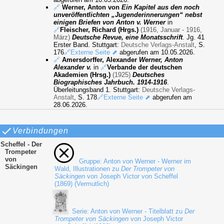
🔗
Werner, Anton von
Ein Kapitel aus den noch
unveröffentlichten „Jugenderinnerungen“ nebst
einigen Briefen von Anton v. Werner
in
🔗
Fleischer, Richard (Hrgs.)
(1916, Januar - 1916,
März)
Deutsche Revue, eine Monatsschrift
. Jg. 41
Erster Band. Stuttgart:
Deutsche Verlags-Anstalt
, S.
176
🔗Externe Seite ⬈
abgerufen am 10.05.2026.
🔗
Amersdorffer, Alexander
Werner, Anton
Alexander v.
in
🔗
Verbande der deutschen
Akademien (Hrsg.)
(1925)
Deutsches
Biographisches Jahrbuch. 1914-1916
.
Überleitungsband 1. Stuttgart:
Deutsche Verlags-
Anstalt
, S. 178
🔗Externe Seite ⬈
abgerufen am
28.06.2026.
Verbindungen
Scheffel - Der
Trompeter
von
Gruppe: Anton von Werner - Werner im
Säckingen
Wald, Illustrationen zu
Der Trompeter von
Säckingen
von Joseph Victor von Scheffel
(1869) (Vermutlich)
Serie: Anton von Werner - Titelblatt zu
Der
Trompeter von Säckingen
von Joseph Victor