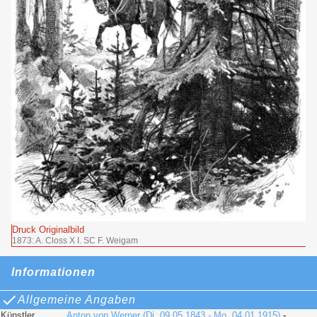
Druck Originalbild
1873: A. Closs X I. SC F. Weigam
Informationen
Allgemeine Angaben
Künstler
Anton von Werner (Di, 09.05.1843 - Mo, 04.01.1915)
-