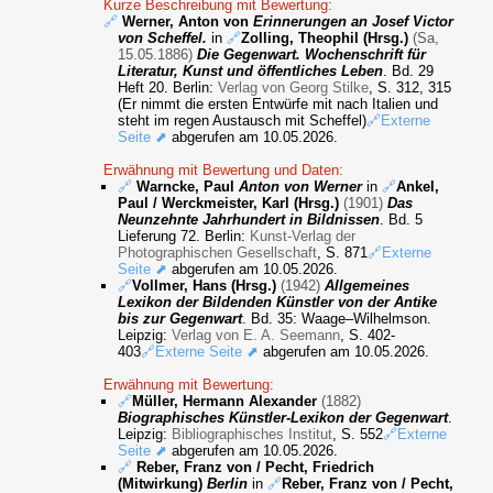
Kurze Beschreibung mit Bewertung:
🔗
Werner, Anton von
Erinnerungen an Josef Victor
von Scheffel.
in
🔗
Zolling, Theophil (Hrsg.)
(Sa,
15.05.1886)
Die Gegenwart. Wochenschrift für
Literatur, Kunst und öffentliches Leben
. Bd. 29
Heft 20. Berlin:
Verlag von Georg Stilke
, S. 312, 315
(Er nimmt die ersten Entwürfe mit nach Italien und
steht im regen Austausch mit Scheffel)
🔗Externe
Seite ⬈
abgerufen am 10.05.2026.
Erwähnung mit Bewertung und Daten:
🔗
Warncke, Paul
Anton von Werner
in
🔗
Ankel,
Paul / Werckmeister, Karl (Hrsg.)
(1901)
Das
Neunzehnte Jahrhundert in Bildnissen
. Bd. 5
Lieferung 72. Berlin:
Kunst-Verlag der
Photographischen Gesellschaft
, S. 871
🔗Externe
Seite ⬈
abgerufen am 10.05.2026.
🔗
Vollmer, Hans (Hrsg.)
(1942)
Allgemeines
Lexikon der Bildenden Künstler von der Antike
bis zur Gegenwart
. Bd. 35: Waage–Wilhelmson.
Leipzig:
Verlag von E. A. Seemann
, S. 402-
403
🔗Externe Seite ⬈
abgerufen am 10.05.2026.
Erwähnung mit Bewertung:
🔗
Müller, Hermann Alexander
(1882)
Biographisches Künstler-Lexikon der Gegenwart
.
Leipzig:
Bibliographisches Institut
, S. 552
🔗Externe
Seite ⬈
abgerufen am 10.05.2026.
🔗
Reber, Franz von / Pecht, Friedrich
(Mitwirkung)
Berlin
in
🔗
Reber, Franz von / Pecht,