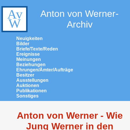
Anton von Werner-
Archiv
Neuigkeiten
Bilder
Briefe/Texte/Reden
Ereignisse
Meinungen
Beziehungen
Ehrungen/Ämter/Aufträge
Besitzer
Ausstellungen
Auktionen
Publikationen
Sonstiges
Anton von Werner - Wie
Jung Werner in den