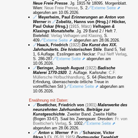
Neue Freie Presse
. Jg. 1915 Nr 18095. Morgenblatt.
Wien:
Neue Freie Presse
, S. 2
🔗Externe Seite ⬈
abgerufen am 10.05.2026.
🔗
Meyerheim, Paul
Erinnerungen an Anton von
Werner
in
🔗
Zobelitz, Hanns von (Hrsg.) / Höcker,
Paul Oskar (Hrsg.)
(1915, März)
Velhagen &
Klasings Monatshefte
. Jg. 29 Band 2 / Heft 7.
Bielefeld:
Verlag Velhagen und Klasing
, S.
409
🔗Externe Seite ⬈
abgerufen am 28.06.2026.
🔗
Haack, Friedrich
(1922)
Die Kunst des XIX.
Jahrhunderts. Die historischen Stile
. Band 5, Teil
1, 6 Auflage. Esslingen am Neckar:
Paul Neff Verlag
,
S. 286-287
🔗Externe Seite ⬈
abgerufen am
10.05.2026.
🔗
Beringer, Joseph August
(1922)
Badische
Malerei 1770-1920
. 2. Auflage. Karlsruhe:
C.F.
Müllersche Hofbuchhandlung
, S. 64 (Reichtum der
Erfindung, überraschende örtliche Treue in
vortrefflichen Stil )
🔗Externe Seite ⬈
abgerufen am
10.05.2026.
Erwähnung mit Daten:
🔗
Boetticher, Friedrich von
(1901)
Malerwerke des
neunzehnten Jahrhunderts. Beiträge zur
Kunstgeschichte
. Zweiter Band. Zweite Hälfte
(Bogen 33-67). Saal bis Zwengauer. Dresden:
Fr. von
Boetticher's Verlag
, S. 1002
🔗Externe Seite ⬈
abgerufen am 28.06.2026.
🔗
Anton v. Werner ✝
in
🔗
Schanzer, Victor
(Hrsg.)
(Di, 05.01.1915)
Dortmunder Tageblatt.