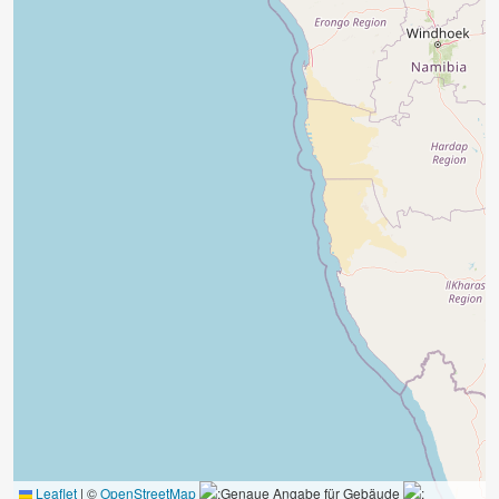
Leaflet
|
©
OpenStreetMap
:Genaue Angabe für Gebäude
: