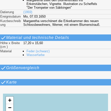
Margaretha stellt den Blumenstrauß ins
Erkerstübchen, Vignette. Illustration zu Scheffels
"Der Trompeter von Säkkingen"
Datierung
(1869)
Ereignisdatum
Mo, 07.03.1650
Kurzbeschreib
Margaretha verschönert die Erkerkammer des neuen
ung
Schlossbewohners, Werner, mit einem Blumenstrauß.
Material und technische Details
Höhe x Breite
17,20 x 15,60
(cm )
Material
Feder (schwarz)
Wasserfarbe
Größenvergleich
Karte
+
−