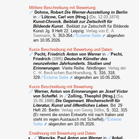
Mittlere Beschreibung mit Bewertung:
🔗
Dohme, Robert
Die Werner-Ausstellung in Berlin
in
🔗
Lützow, Carl von (Hrsg.)
(Do, 12.03.1874)
Kunst-Chronik. Beiblatt zur Zeitschrift für
Bildende Kunst
.. Beiblatt zur Zeitschrift für Bildende
Kunst Jg. 9 Heft 22. Leipzig:
Verlag von E. A.
Seemann
, S. 353-354
🔗Externe Seite ⬈
abgerufen
am 10.05.2026.
Kurze Beschreibung mit Bewertung und Daten:
🔗
Pecht, Friedrich
Anton von Werner
in
🔗
Pecht,
Friedrich
(1885)
Deutsche Künstler des
neunzehnten Jahrhunderts. Studien und
Erinnerungen
. Vierte Reihe. Nördlingen:
Verlag der
C. H. Beck'schen Buchhandlung
, S. 316, 318,
329
🔗Externe Seite ⬈
abgerufen am 10.05.2026.
Kurze Beschreibung mit Bewertung:
🔗
Werner, Anton von
Erinnerungen an Josef Victor
von Scheffel.
in
🔗
Zolling, Theophil (Hrsg.)
(Sa,
15.05.1886)
Die Gegenwart. Wochenschrift für
Literatur, Kunst und öffentliches Leben
. Bd. 29
Heft 20. Berlin:
Verlag von Georg Stilke
, S. 312, 315
(Er nimmt die ersten Entwürfe mit nach Italien und
steht im regen Austausch mit Scheffel)
🔗Externe
Seite ⬈
abgerufen am 10.05.2026.
Erwähnung mit Bewertung und Daten:
🔗
Warncke, Paul
Anton von Werner
in
🔗
Ankel,