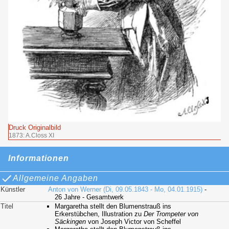
Druck Originalbild
1873: A.Closs XI
Informationen
Allgemeine Angaben
Künstler
Anton von Werner (Di, 09.05.1843 - Mo, 04.01.1915)
-
26 Jahre - Gesamtwerk
Titel
Margaretha stellt den Blumenstrauß ins
Erkerstübchen, Illustration zu
Der Trompeter von
Säckingen
von Joseph Victor von Scheffel