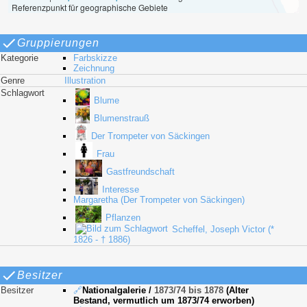
Referenzpunkt für geographische Gebiete
Gruppierungen
Kategorie
Farbskizze
Zeichnung
Genre
Illustration
Schlagwort
Blume
Blumenstrauß
Der Trompeter von Säckingen
Frau
Gastfreundschaft
Interesse
Margaretha (Der Trompeter von Säckingen)
Pflanzen
Scheffel, Joseph Victor (*
1826 - † 1886)
Besitzer
Besitzer
🔗
Nationalgalerie
/
1873/74 bis 1878
(Alter
Bestand, vermutlich um 1873/74 erworben)