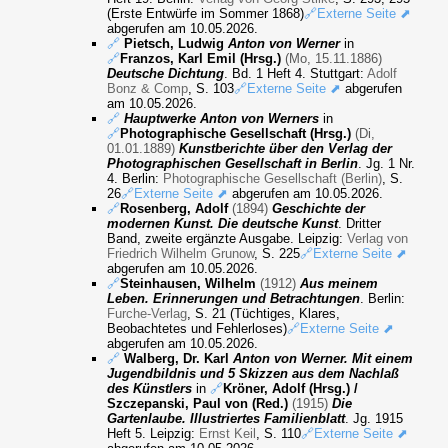
(Erste Entwürfe im Sommer 1868)
🔗Externe Seite ⬈
abgerufen am 10.05.2026.
🔗
Pietsch, Ludwig
Anton von Werner
in
🔗
Franzos, Karl Emil (Hrsg.)
(Mo, 15.11.1886)
Deutsche Dichtung
. Bd. 1 Heft 4. Stuttgart:
Adolf
Bonz & Comp
, S. 103
🔗Externe Seite ⬈
abgerufen
am 10.05.2026.
🔗
Hauptwerke Anton von Werners
in
🔗
Photographische Gesellschaft (Hrsg.)
(Di,
01.01.1889)
Kunstberichte über den Verlag der
Photographischen Gesellschaft in Berlin
. Jg. 1 Nr.
4. Berlin:
Photographische Gesellschaft (Berlin)
, S.
26
🔗Externe Seite ⬈
abgerufen am 10.05.2026.
🔗
Rosenberg, Adolf
(1894)
Geschichte der
modernen Kunst. Die deutsche Kunst
. Dritter
Band, zweite ergänzte Ausgabe. Leipzig:
Verlag von
Friedrich Wilhelm Grunow
, S. 225
🔗Externe Seite ⬈
abgerufen am 10.05.2026.
🔗
Steinhausen, Wilhelm
(1912)
Aus meinem
Leben. Erinnerungen und Betrachtungen
. Berlin:
Furche-Verlag
, S. 21 (Tüchtiges, Klares,
Beobachtetes und Fehlerloses)
🔗Externe Seite ⬈
abgerufen am 10.05.2026.
🔗
Walberg, Dr. Karl
Anton von Werner. Mit einem
Jugendbildnis und 5 Skizzen aus dem Nachlaß
des Künstlers
in
🔗
Kröner, Adolf (Hrsg.) /
Szczepanski, Paul von (Red.)
(1915)
Die
Gartenlaube. Illustriertes Familienblatt
. Jg. 1915
Heft 5. Leipzig:
Ernst Keil
, S. 110
🔗Externe Seite ⬈