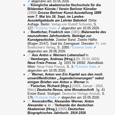
⬈
abgerufen am 10.05.2026.
🔗
Königliche akademische Hochschule für die
Bildenden Künste / Verein Berliner Künstler
(1899)
Grosse Berliner Kunst-Ausstellung 1899
vom 7. Mai bis 16. Sept. im Landes-
Ausstellgebäude am Lehrter Bahnhof
. Dritte
Auflage. Berlin:
Verlag von Rudolf Schuster
, S.
127
🔗Externe Seite ⬈
abgerufen am 10.05.2026.
🔗
Boetticher, Friedrich von
(1901)
Malerwerke des
neunzehnten Jahrhunderts. Beiträge zur
Kunstgeschichte
. Zweiter Band. Zweite Hälfte
(Bogen 33-67). Saal bis Zwengauer. Dresden:
Fr. von
Boetticher's Verlag
, S. 1000
🔗Externe Seite ⬈
abgerufen am 28.06.2026.
🔗
Aus Anton v. Werners Lebenslauf
in
🔗
Hemberger, Andreas (Hrsg.)
(Di, 05.01.1915)
Neue Freie Presse
. Jg. 1915 Nr 18092. Abendblatt.
Wien:
Neue Freie Presse
, S. 3
🔗Externe Seite ⬈
abgerufen am 10.05.2026.
🔗
Werner, Anton von
Ein Kapitel aus den noch
unveröffentlichten „Jugenderinnerungen“ nebst
einigen Briefen von Anton v. Werner
in
🔗
Fleischer, Richard (Hrgs.)
(1916, Januar - 1916,
März)
Deutsche Revue, eine Monatsschrift
. Jg. 41
Erster Band. Stuttgart:
Deutsche Verlags-Anstalt
, S.
176
🔗Externe Seite ⬈
abgerufen am 10.05.2026.
🔗
Amersdorffer, Alexander
Werner, Anton
Alexander v.
in
🔗
Verbande der deutschen
Akademien (Hrsg.)
(1925)
Deutsches
Biographisches Jahrbuch. 1914-1916
.