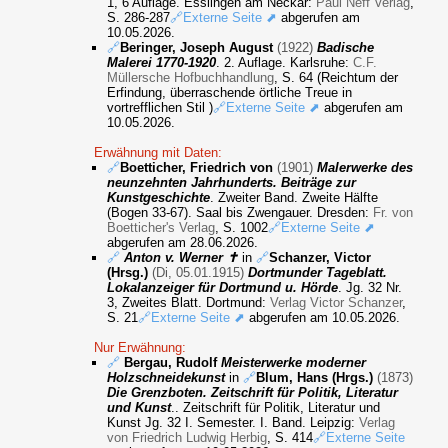
1, 6 Auflage. Esslingen am Neckar:
Paul Neff Verlag
,
S. 286-287
🔗Externe Seite ⬈
abgerufen am
10.05.2026.
🔗
Beringer, Joseph August
(1922)
Badische
Malerei 1770-1920
. 2. Auflage. Karlsruhe:
C.F.
Müllersche Hofbuchhandlung
, S. 64 (Reichtum der
Erfindung, überraschende örtliche Treue in
vortrefflichen Stil )
🔗Externe Seite ⬈
abgerufen am
10.05.2026.
Erwähnung mit Daten:
🔗
Boetticher, Friedrich von
(1901)
Malerwerke des
neunzehnten Jahrhunderts. Beiträge zur
Kunstgeschichte
. Zweiter Band. Zweite Hälfte
(Bogen 33-67). Saal bis Zwengauer. Dresden:
Fr. von
Boetticher's Verlag
, S. 1002
🔗Externe Seite ⬈
abgerufen am 28.06.2026.
🔗
Anton v. Werner ✝
in
🔗
Schanzer, Victor
(Hrsg.)
(Di, 05.01.1915)
Dortmunder Tageblatt.
Lokalanzeiger für Dortmund u. Hörde
. Jg. 32 Nr.
3, Zweites Blatt. Dortmund:
Verlag Victor Schanzer
,
S. 21
🔗Externe Seite ⬈
abgerufen am 10.05.2026.
Nur Erwähnung:
🔗
Bergau, Rudolf
Meisterwerke moderner
Holzschneidekunst
in
🔗
Blum, Hans (Hrgs.)
(1873)
Die Grenzboten. Zeitschrift für Politik, Literatur
und Kunst
.. Zeitschrift für Politik, Literatur und
Kunst Jg. 32 I. Semester. I. Band. Leipzig:
Verlag
von Friedrich Ludwig Herbig
, S. 414
🔗Externe Seite