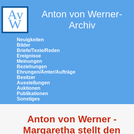
Anton von Werner-
Archiv
Neuigkeiten
Bilder
Briefe/Texte/Reden
Ereignisse
Meinungen
Beziehungen
Ehrungen/Ämter/Aufträge
Besitzer
Ausstellungen
Auktionen
Publikationen
Sonstiges
Anton von Werner -
Margaretha stellt den