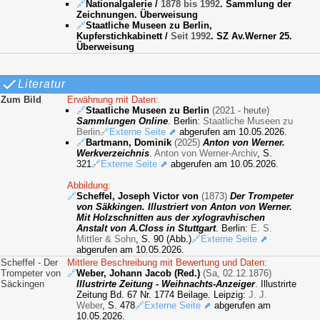
🔗
Nationalgalerie
/
1878 bis 1992
. Sammlung der
Zeichnungen. Überweisung
🔗
Staatliche Museen zu Berlin,
Kupferstichkabinett
/
Seit 1992
. SZ Av.Werner 25.
Überweisung
Literatur
Zum Bild
Erwähnung mit Daten:
🔗
Staatliche Museen zu Berlin
(2021 - heute)
Sammlungen Online
. Berlin:
Staatliche Museen zu
Berlin
🔗Externe Seite ⬈
abgerufen am 10.05.2026.
🔗
Bartmann, Dominik
(2025)
Anton von Werner.
Werkverzeichnis
.
Anton von Werner-Archiv
, S.
321
🔗Externe Seite ⬈
abgerufen am 10.05.2026.
Abbildung:
🔗
Scheffel, Joseph Victor von
(1873)
Der Trompeter
von Säkkingen. Illustriert von Anton von Werner.
Mit Holzschnitten aus der xylogravhischen
Anstalt von A.Closs in Stuttgart
. Berlin:
E. S.
Mittler & Sohn
, S. 90 (Abb.)
🔗Externe Seite ⬈
abgerufen am 10.05.2026.
Scheffel - Der
Mittlere Beschreibung mit Bewertung und Daten:
Trompeter von
🔗
Weber, Johann Jacob (Red.)
(Sa, 02.12.1876)
Säckingen
Illustrirte Zeitung - Weihnachts-Anzeiger
. Illustrirte
Zeitung Bd. 67 Nr. 1774 Beilage. Leipzig:
J. J.
Weber
, S. 478
🔗Externe Seite ⬈
abgerufen am
10.05.2026.