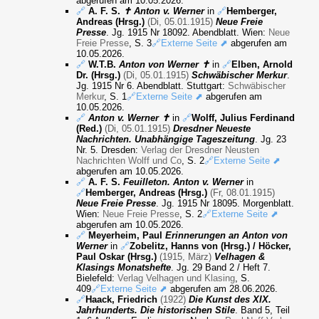
abgerufen am 10.05.2026.
🔗
A. F. S.
✝ Anton v. Werner
in
🔗
Hemberger,
Andreas (Hrsg.)
(Di, 05.01.1915)
Neue Freie
Presse
. Jg. 1915 Nr 18092. Abendblatt. Wien:
Neue
Freie Presse
, S. 3
🔗Externe Seite ⬈
abgerufen am
10.05.2026.
🔗
W.T.B.
Anton von Werner ✝
in
🔗
Elben, Arnold
Dr. (Hrsg.)
(Di, 05.01.1915)
Schwäbischer Merkur
.
Jg. 1915 Nr 6. Abendblatt. Stuttgart:
Schwäbischer
Merkur
, S. 1
🔗Externe Seite ⬈
abgerufen am
10.05.2026.
🔗
Anton v. Werner ✝
in
🔗
Wolff, Julius Ferdinand
(Red.)
(Di, 05.01.1915)
Dresdner Neueste
Nachrichten. Unabhängige Tageszeitung
. Jg. 23
Nr. 5. Dresden:
Verlag der Dresdner Neusten
Nachrichten Wolff und Co
, S. 2
🔗Externe Seite ⬈
abgerufen am 10.05.2026.
🔗
A. F. S.
Feuilleton. Anton v. Werner
in
🔗
Hemberger, Andreas (Hrsg.)
(Fr, 08.01.1915)
Neue Freie Presse
. Jg. 1915 Nr 18095. Morgenblatt.
Wien:
Neue Freie Presse
, S. 2
🔗Externe Seite ⬈
abgerufen am 10.05.2026.
🔗
Meyerheim, Paul
Erinnerungen an Anton von
Werner
in
🔗
Zobelitz, Hanns von (Hrsg.) / Höcker,
Paul Oskar (Hrsg.)
(1915, März)
Velhagen &
Klasings Monatshefte
. Jg. 29 Band 2 / Heft 7.
Bielefeld:
Verlag Velhagen und Klasing
, S.
409
🔗Externe Seite ⬈
abgerufen am 28.06.2026.
🔗
Haack, Friedrich
(1922)
Die Kunst des XIX.
Jahrhunderts. Die historischen Stile
. Band 5, Teil