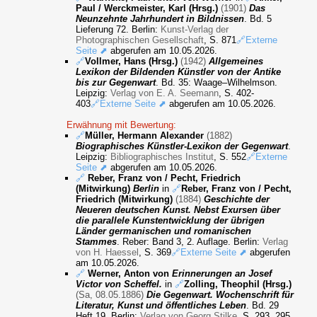
Paul / Werckmeister, Karl (Hrsg.)
(1901)
Das
Neunzehnte Jahrhundert in Bildnissen
. Bd. 5
Lieferung 72. Berlin:
Kunst-Verlag der
Photographischen Gesellschaft
, S. 871
🔗Externe
Seite ⬈
abgerufen am 10.05.2026.
🔗
Vollmer, Hans (Hrsg.)
(1942)
Allgemeines
Lexikon der Bildenden Künstler von der Antike
bis zur Gegenwart
. Bd. 35: Waage–Wilhelmson.
Leipzig:
Verlag von E. A. Seemann
, S. 402-
403
🔗Externe Seite ⬈
abgerufen am 10.05.2026.
Erwähnung mit Bewertung:
🔗
Müller, Hermann Alexander
(1882)
Biographisches Künstler-Lexikon der Gegenwart
.
Leipzig:
Bibliographisches Institut
, S. 552
🔗Externe
Seite ⬈
abgerufen am 10.05.2026.
🔗
Reber, Franz von / Pecht, Friedrich
(Mitwirkung)
Berlin
in
🔗
Reber, Franz von / Pecht,
Friedrich (Mitwirkung)
(1884)
Geschichte der
Neueren deutschen Kunst. Nebst Exursen über
die parallele Kunstentwicklung der übrigen
Länder germanischen und romanischen
Stammes
. Reber: Band 3, 2. Auflage. Berlin:
Verlag
von H. Haessel
, S. 369
🔗Externe Seite ⬈
abgerufen
am 10.05.2026.
🔗
Werner, Anton von
Erinnerungen an Josef
Victor von Scheffel.
in
🔗
Zolling, Theophil (Hrsg.)
(Sa, 08.05.1886)
Die Gegenwart. Wochenschrift für
Literatur, Kunst und öffentliches Leben
. Bd. 29
Heft 19. Berlin:
Verlag von Georg Stilke
, S. 293, 295