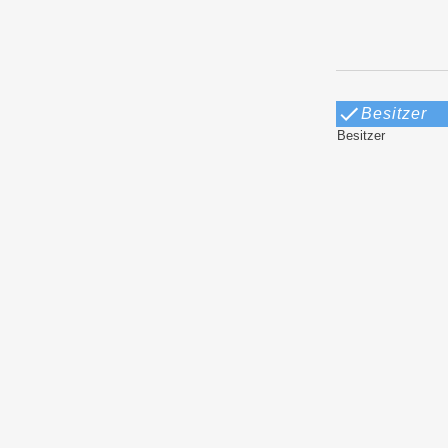
Besitzer
Besitzer
Literatur
Zum Bild
Verbindun
La Festa (Im Vene
Hochrenaissanc