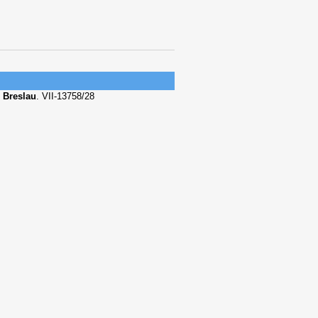
 Breslau
. VII-13758/28
s
.
Anton von Werner-Archiv
, S.
m Venedig der
 Behrens in Hamburg,
s zu einer Festgesellschaft