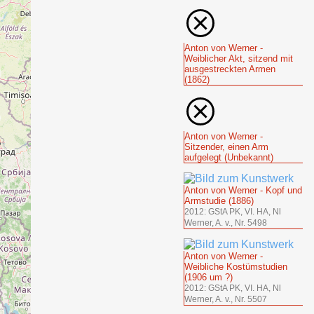
Anton von Werner -
Weiblicher Akt, sitzend mit
ausgestreckten Armen
(1862)
Anton von Werner -
Sitzender, einen Arm
aufgelegt (Unbekannt)
Anton von Werner - Kopf und
Armstudie (1886)
2012: GStA PK, VI. HA, Nl
Werner, A. v., Nr. 5498
Anton von Werner -
Weibliche Kostümstudien
(1906 um ?)
2012: GStA PK, VI. HA, Nl
Werner, A. v., Nr. 5507