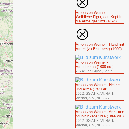
Anton von Werner -
Weibliche Figur, den Kopf in
die Arme gestützt (1874)
Anton von Werner - Hand mit
Ärmel (zu Bismarck) (1900)
Anton von Werner -
Armskizzen (1880 ca.)
2024: Lea Gryse, Berlin
Anton von Werner - Helme
und Arme (1870 er)
2012: GStA PK, VI. HA, Nl
Werner, A. v., Nr. 5372
Anton von Werner - Arm- und
Stuhlrückenstudie (1866 ca.)
2012: GStA PK, VI. HA, Nl
Werner, A. v., Nr. 5386