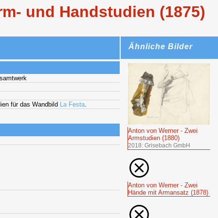
rm- und Handstudien (1875)
Ähnliche Bilder
esamtwerk
ien für das Wandbild
La Festa
.
Anton von Werner - Zwei
Armstudien (1880)
2018: Grisebach GmbH
Anton von Werner - Zwei
Hände mit Armansatz (1878)