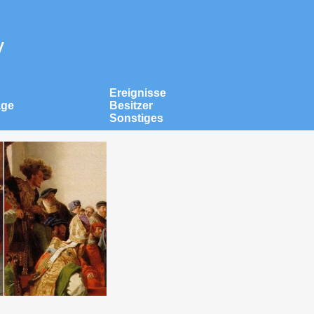
v
Ereignisse
äge
Besitzer
Sonstiges