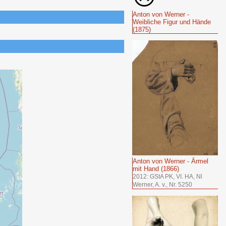
Anton von Werner -
Weibliche Figur und Hände
(1875)
Anton von Werner - Ärmel
mit Hand (1866)
2012: GStA PK, VI. HA, Nl
Werner, A. v., Nr. 5250