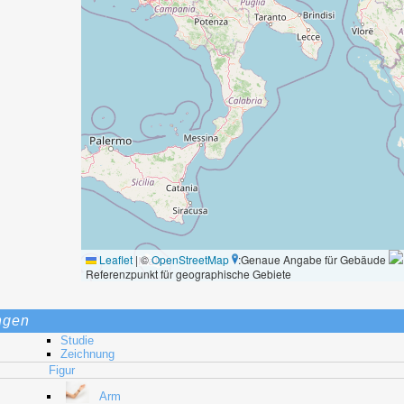
Leaflet
|
©
OpenStreetMap
:Genaue Angabe für Gebäude
Referenzpunkt für geographische Gebiete
ngen
Studie
Zeichnung
Figur
Arm