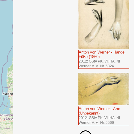
Anton von Werner - Hände,
Füße (1860)
2012: GStA PK, VI. HA, Nl
Werner, A. v., Nr. 5324
Anton von Werner - Arm
(Unbekannt)
2012: GStA PK, VI. HA, Nl
Werner, A. v., Nr. 5566