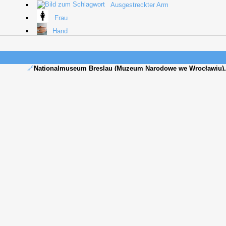
Ausgestreckter Arm
Frau
Hand
🔗
Nationalmuseum Breslau (Muzeum Narodowe we Wrocławiu),
Erwähnung mit Daten:
🔗
Bartmann, Dominik
(2025)
Anton von Werner. Werkverzeichni
395
🔗Externe Seite ⬈
abgerufen am 10.05.2026.
gen
dig der
Hauptbild: Anton von Werner - La Festa (I
e)
Hochrenaissance), Wandbild im Treppenhaus der Villa Eduard L.
Harvestehuder Weg 25 (1876)
Studie: Anton von Werner - Begrüßung eines Gaste
(1874)