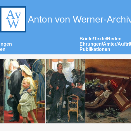
Anton von Werner-Archi
Briefe/Texte/Reden
ungen
Ehrungen/Ämter/Auftr
nen
Publikationen