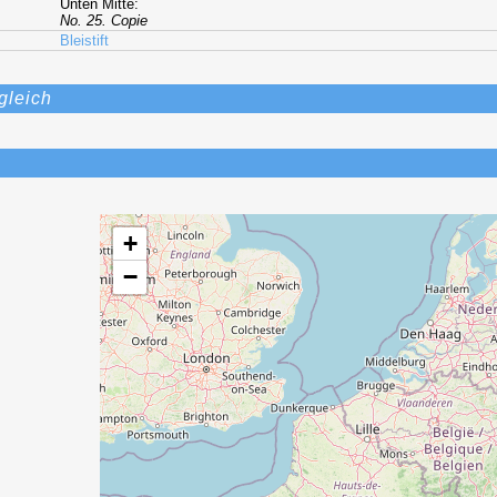
Unten Mitte:
No. 25. Copie
Bleistift
gleich
+
−