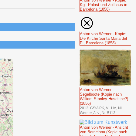
Anton von Werner - Kopie:
Kgl. Palast und Zollhaus in
Barcelona (1858)
Anton von Werner - Kopie:
Die Kirche Santa Maria del
Pi, Barcelona (1858)
Anton von Werner -
Segelboote (Kopie nach
William Stanley Haseltine?)
(1856)
2012: GStA PK, VI. HA, Nl
Werner, A. v., Nr. 5113
Anton von Werner - Ansicht
von Barcelona (Kopie nach