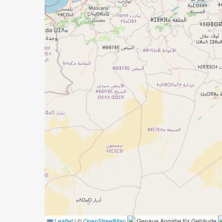
Leaflet
|
©
OpenStreetMap
:Genaue Angabe für Gebäude