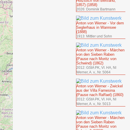
Holzstich von Bertrand,
1857) (1858)
2026: Dominik Bartmann
Anton von Werner - Vor dem
Seglerhaus in Wannsee
(1888)
1913: Mittler und Sohn
Anton von Werner - Märchen
von den Sieben Raben
(Pause nach Moritz von
Schwind) (1862)
2012: GStA PK, VI. HA, Nl
Werner, A. v., Nr. 5064
Anton von Werner - Zwickel
aus der Villa Farnesina
(Pause nach Raffael) (1860)
2012: GStA PK, VI. HA, Nl
Werner, A. v., Nr. 5013
Anton von Werner - Märchen
von den Sieben Raben
(Pause nach Moritz von