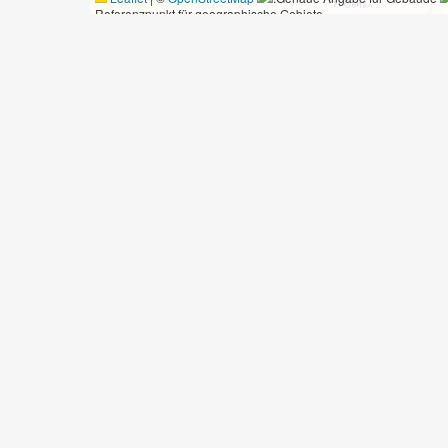
Referenzpunkt für geographische Gebiete
ngen
Skizze
Zeichnung
Landschaft
Architektur
Barcelona
Bertrand (Holzstiche)
Boot
Kopie (Kunst)
Mauer
Rudern
Segelboot
Torre del Rellotge (Alter Leuchtturm im Hafen von Barcelona)
Turm
Vogel
🔗
Nachlass Anton von Werner
🔗
Privatsammlung