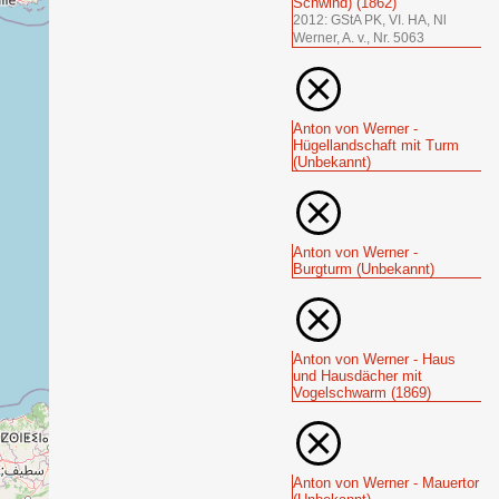
Schwind) (1862)
2012: GStA PK, VI. HA, Nl
Werner, A. v., Nr. 5063
Anton von Werner -
Hügellandschaft mit Turm
(Unbekannt)
Anton von Werner -
Burgturm (Unbekannt)
Anton von Werner - Haus
und Hausdächer mit
Vogelschwarm (1869)
Anton von Werner - Mauertor