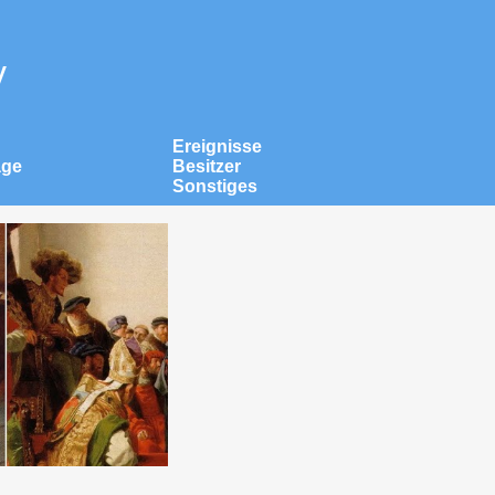
v
Ereignisse
äge
Besitzer
Sonstiges