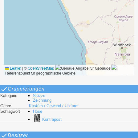
Leaflet
|
©
OpenStreetMap
:Genaue Angabe für Gebäude
:
Referenzpunkt für geographische Gebiete
Gruppierungen
Kategorie
Skizze
Zeichnung
Genre
Kostüm / Gewand / Uniform
Schlagwort
Hose
Kontrapost
Besitzer