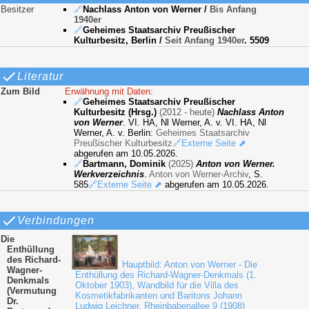
Besitzer
🔗
Nachlass Anton von Werner
/
Bis Anfang
1940er
🔗
Geheimes Staatsarchiv Preußischer
Kulturbesitz, Berlin
/
Seit Anfang 1940er
. 5509
Literatur
Zum Bild
Erwähnung mit Daten:
🔗
Geheimes Staatsarchiv Preußischer
Kulturbesitz (Hrsg.)
(2012 - heute)
Nachlass Anton
von Werner
. VI. HA, Nl Werner, A. v. VI. HA, Nl
Werner, A. v. Berlin:
Geheimes Staatsarchiv
Preußischer Kulturbesitz
🔗Externe Seite ⬈
abgerufen am 10.05.2026.
🔗
Bartmann, Dominik
(2025)
Anton von Werner.
Werkverzeichnis
.
Anton von Werner-Archiv
, S.
585
🔗Externe Seite ⬈
abgerufen am 10.05.2026.
Verbindungen
Die
Enthüllung
des Richard-
Hauptbild: Anton von Werner - Die
Wagner-
Enthüllung des Richard-Wagner-Denkmals (1.
Denkmals
Oktober 1903), Wandbild für die Villa des
(Vermutung
Kosmetikfabrikanten und Baritons Johann
Dr.
Ludwig Leichner, Rheinbabenallee 9 (1908)