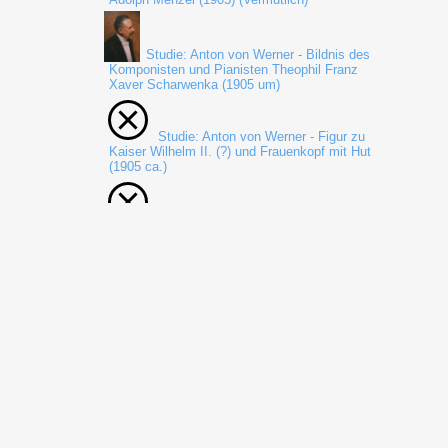
Studie: Anton von Werner - Bildnis des
Komponisten und Pianisten Theophil Franz
Xaver Scharwenka (1905 um)
Studie: Anton von Werner - Figur zu
Kaiser Wilhelm II. (?) und Frauenkopf mit Hut
(1905 ca.)
Studie: Anton von Werner - Stehender
Uniformierter (1905 ca.)
Studie: Anton von Werner - Dr. Kekulé
von Stradonitz (1906 um)
Studie: Anton von Werner - Eine
weibliche, zwei männliche Kostümstudien (1906
um ?) (Vermutung Dr. Bartmann)
Studie: Anton von Werner - Frau Kekulé