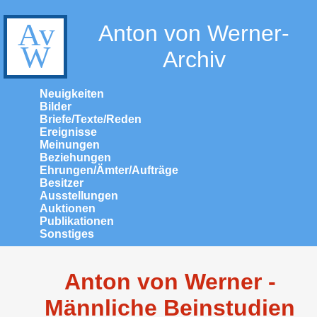
Anton von Werner-
Archiv
Neuigkeiten
Bilder
Briefe/Texte/Reden
Ereignisse
Meinungen
Beziehungen
Ehrungen/Ämter/Aufträge
Besitzer
Ausstellungen
Auktionen
Publikationen
Sonstiges
Anton von Werner -
Männliche Beinstudien