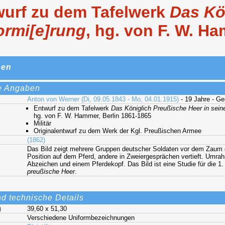
wurf zu dem Tafelwerk
Das Kö
ormi[e]rung
, hg. von F. W. H
nen
e Angaben
Anton von Werner (Di, 09.05.1843 - Mo, 04.01.1915)
- 19 Jahre - G
Entwurf zu dem Tafelwerk
Das Königlich Preußische Heer in sein
hg. von F. W. Hammer, Berlin 1861-1865
Militär
Originalentwurf zu dem Werk der Kgl. Preußischen Armee
(1862)
Das Bild zeigt mehrere Gruppen deutscher Soldaten vor dem Zaum ei
Position auf dem Pferd, andere in Zweiergesprächen vertieft. Umra
Abzeichen und einem Pferdekopf. Das Bild ist eine Studie für die 1
preußische Heer
.
nd technische Details
)
39,60 x 51,30
Verschiedene Uniformbezeichnungen