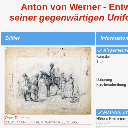
Anton von Werner - Ent
seiner gegenwärtigen Unif
Bilder
Informatio
Allgemein
Künstler
Titel
Datierung
Kurzbeschreibung
Material u
Ohne Rahmen
Höhe x Breite (cm 
2012: GStA PK, VI. HA, Nl Werner, A. v., Nr. 5051
Inschrift