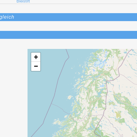
Bleistift
gleich
+
−