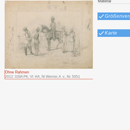
Material
Größenver
Karte
Ohne Rahmen
2012: GStA PK, VI. HA, Nl Werner, A. v., Nr. 5051