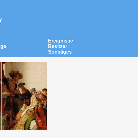
v
Ereignisse
äge
Besitzer
Sonstiges