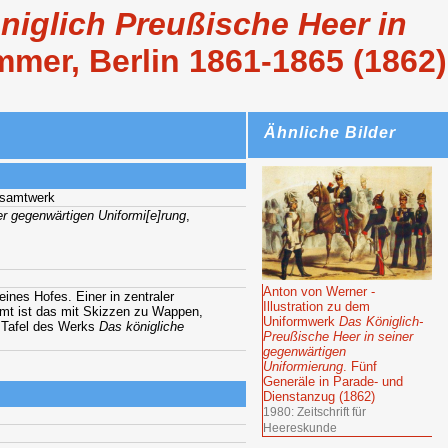
niglich Preußische Heer in
ammer, Berlin 1861-1865 (1862)
Ähnliche Bilder
esamtwerk
er gegenwärtigen Uniformi[e]rung
,
Anton von Werner -
nes Hofes. Einer in zentraler
Illustration zu dem
hmt ist das mit Skizzen zu Wappen,
Uniformwerk
Das Königlich-
. Tafel des Werks
Das königliche
Preußische Heer in seiner
gegenwärtigen
Uniformierung
. Fünf
Generäle in Parade- und
Dienstanzug (1862)
1980: Zeitschrift für
Heereskunde