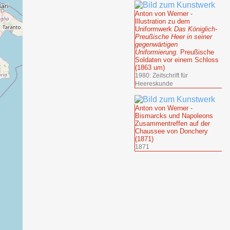
Anton von Werner -
Illustration zu dem
Uniformwerk
Das Königlich-
Preußische Heer in seiner
gegenwärtigen
Uniformierung
. Preußische
Soldaten vor einem Schloss
(1863 um)
1980: Zeitschrift für
Heereskunde
Anton von Werner -
Bismarcks und Napoleons
Zusammentreffen auf der
Chaussee von Donchery
(1871)
1871