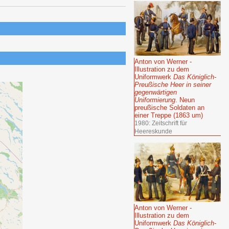
Anton von Werner -
Illustration zu dem
Uniformwerk
Das Königlich-
Preußische Heer in seiner
gegenwärtigen
Uniformierung
. Neun
preußische Soldaten an
einer Treppe (1863 um)
1980: Zeitschrift für
Heereskunde
Anton von Werner -
Illustration zu dem
Uniformwerk
Das Königlich-