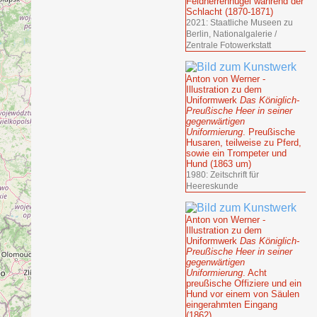
Feldherrenhügel während der
Schlacht (1870-1871)
2021: Staatliche Museen zu
Berlin, Nationalgalerie /
Zentrale Fotowerkstatt
Anton von Werner -
Illustration zu dem
Uniformwerk
Das Königlich-
Preußische Heer in seiner
gegenwärtigen
Uniformierung
. Preußische
Husaren, teilweise zu Pferd,
sowie ein Trompeter und
Hund (1863 um)
1980: Zeitschrift für
Heereskunde
Anton von Werner -
Illustration zu dem
Uniformwerk
Das Königlich-
Preußische Heer in seiner
gegenwärtigen
Uniformierung
. Acht
preußische Offiziere und ein
Hund vor einem von Säulen
eingerahmten Eingang
(1862)