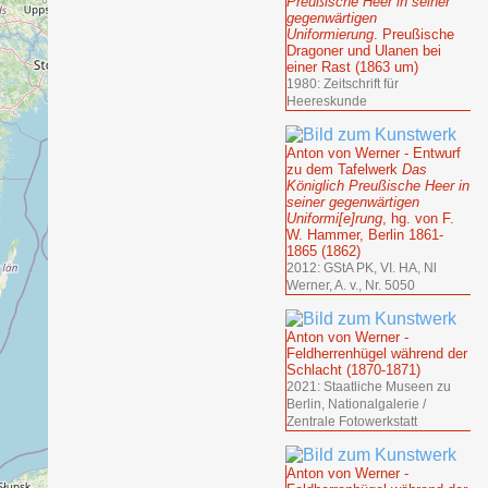
Preußische Heer in seiner
gegenwärtigen
Uniformierung
. Preußische
Dragoner und Ulanen bei
einer Rast (1863 um)
1980: Zeitschrift für
Heereskunde
Anton von Werner - Entwurf
zu dem Tafelwerk
Das
Königlich Preußische Heer in
seiner gegenwärtigen
Uniformi[e]rung
, hg. von F.
W. Hammer, Berlin 1861-
1865 (1862)
2012: GStA PK, VI. HA, Nl
Werner, A. v., Nr. 5050
Anton von Werner -
Feldherrenhügel während der
Schlacht (1870-1871)
2021: Staatliche Museen zu
Berlin, Nationalgalerie /
Zentrale Fotowerkstatt
Anton von Werner -