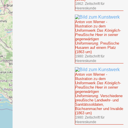
1862: Zeitschrift für
Heereskunde
Anton von Werner -
Illustration zu dem
Uniformwerk
Das Königlich-
Preußische Heer in seiner
gegenwärtigen
Uniformierung
. Preußische
Husaren auf einem Platz
(1863 um)
1980: Zeitschrift für
Heereskunde
Anton von Werner -
Illustration zu dem
Uniformwerk
Das Königlich-
Preußische Heer in seiner
gegenwärtigen
Uniformierung
. Verschiedene
preußische Landwehr- und
Sanitätssoldaten,
Büchsenmacher und Invalide
(1863 um)
1980: Zeitschrift für
Heereskunde