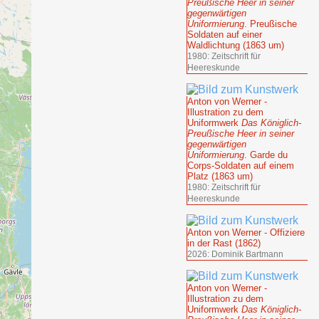
Preußische Heer in seiner
gegenwärtigen
Uniformierung
. Preußische
Soldaten auf einer
Waldlichtung (1863 um)
1980: Zeitschrift für
Heereskunde
Anton von Werner -
Illustration zu dem
Uniformwerk
Das Königlich-
Preußische Heer in seiner
gegenwärtigen
Uniformierung
. Garde du
Corps-Soldaten auf einem
Platz (1863 um)
1980: Zeitschrift für
Heereskunde
Anton von Werner - Offiziere
in der Rast (1862)
2026: Dominik Bartmann
Anton von Werner -
Illustration zu dem
Uniformwerk
Das Königlich-