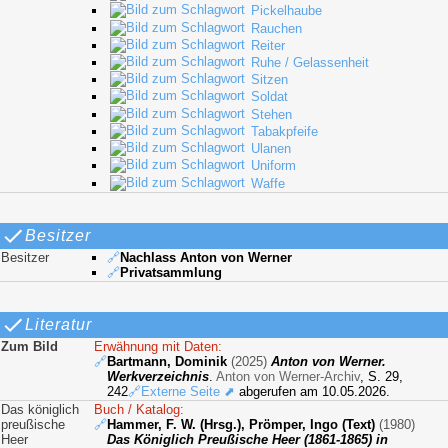
Pickelhaube
Rauchen
Reiter
Ruhe / Gelassenheit
Sitzen
Soldat
Stehen
Tabakpfeife
Ulanen
Uniform
Waffe
Besitzer
Besitzer
🔗
Nachlass Anton von Werner
🔗
Privatsammlung
Literatur
Zum Bild
Erwähnung mit Daten:
🔗
Bartmann, Dominik
(2025)
Anton von Werner.
Werkverzeichnis
.
Anton von Werner-Archiv
, S. 29,
242
🔗Externe Seite ⬈
abgerufen am 10.05.2026.
Das königlich
Buch / Katalog:
preußische
🔗
Hammer, F. W. (Hrsg.), Prömper, Ingo (Text)
(1980)
Heer
Das Königlich Preußische Heer (1861-1865) in