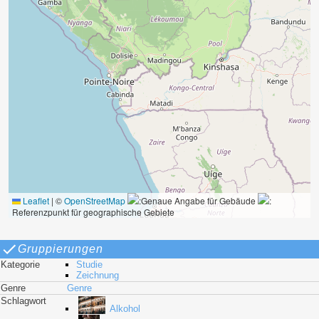
Leaflet
|
©
OpenStreetMap
:Genaue Angabe für Gebäude
:
Referenzpunkt für geographische Gebiete
Gruppierungen
Kategorie
Studie
Zeichnung
Genre
Genre
Schlagwort
Alkohol