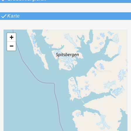
Karte
+
−