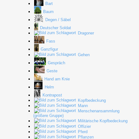
Bart
Baum
Degen / Säbel
Deutscher Soldat
Dragoner
Fass
Ganzfigur
Gehen
Gespräch
Geste
Hand am Knie
Helm
Kontrapost
Kopfbedeckung
Mann
Menschenansammlung
(größere Gruppe)
Militärische Kopfbedeckung
Offizier
Pferd
Pflanzen