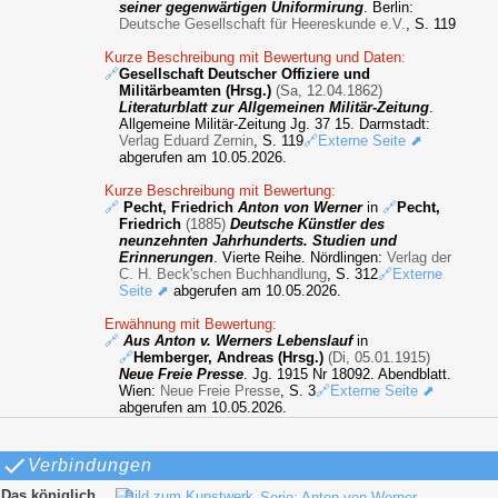
seiner gegenwärtigen Uniformirung
. Berlin:
Deutsche Gesellschaft für Heereskunde e.V.
, S. 119
Kurze Beschreibung mit Bewertung und Daten:
🔗
Gesellschaft Deutscher Offiziere und
Militärbeamten (Hrsg.)
(Sa, 12.04.1862)
Literaturblatt zur Allgemeinen Militär-Zeitung
.
Allgemeine Militär-Zeitung Jg. 37 15. Darmstadt:
Verlag Eduard Zernin
, S. 119
🔗Externe Seite ⬈
abgerufen am 10.05.2026.
Kurze Beschreibung mit Bewertung:
🔗
Pecht, Friedrich
Anton von Werner
in
🔗
Pecht,
Friedrich
(1885)
Deutsche Künstler des
neunzehnten Jahrhunderts. Studien und
Erinnerungen
. Vierte Reihe. Nördlingen:
Verlag der
C. H. Beck'schen Buchhandlung
, S. 312
🔗Externe
Seite ⬈
abgerufen am 10.05.2026.
Erwähnung mit Bewertung:
🔗
Aus Anton v. Werners Lebenslauf
in
🔗
Hemberger, Andreas (Hrsg.)
(Di, 05.01.1915)
Neue Freie Presse
. Jg. 1915 Nr 18092. Abendblatt.
Wien:
Neue Freie Presse
, S. 3
🔗Externe Seite ⬈
abgerufen am 10.05.2026.
Verbindungen
Das königlich
Serie: Anton von Werner -