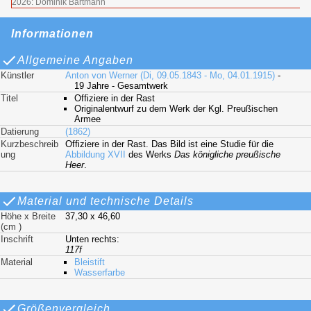
2026: Dominik Bartmann
Informationen
Allgemeine Angaben
Künstler
Anton von Werner (Di, 09.05.1843 - Mo, 04.01.1915)
-
19 Jahre - Gesamtwerk
Titel
Offiziere in der Rast
Originalentwurf zu dem Werk der Kgl. Preußischen
Armee
Datierung
(1862)
Kurzbeschreib
Offiziere in der Rast. Das Bild ist eine Studie für die
ung
Abbildung XVII
des Werks
Das königliche preußische
Heer
.
Material und technische Details
Höhe x Breite
37,30 x 46,60
(cm )
Inschrift
Unten rechts:
117f
Material
Bleistift
Wasserfarbe
Größenvergleich