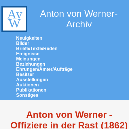
Anton von Werner-
Archiv
Neuigkeiten
Bilder
Briefe/Texte/Reden
Ereignisse
Meinungen
Beziehungen
Ehrungen/Ämter/Aufträge
Besitzer
Ausstellungen
Auktionen
Publikationen
Sonstiges
Anton von Werner -
Offiziere in der Rast (1862)