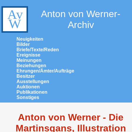
Anton von Werner-
Archiv
Neuigkeiten
Bilder
Briefe/Texte/Reden
Ereignisse
Meinungen
Beziehungen
Ehrungen/Ämter/Aufträge
Besitzer
Ausstellungen
Auktionen
Publikationen
Sonstiges
Anton von Werner - Die
Martinsgans, Illustration