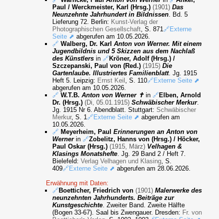
Paul / Werckmeister, Karl (Hrsg.)
(1901)
Das
Neunzehnte Jahrhundert in Bildnissen
. Bd. 5
Lieferung 72. Berlin:
Kunst-Verlag der
Photographischen Gesellschaft
, S. 871
🔗Externe
Seite ⬈
abgerufen am 10.05.2026.
🔗
Walberg, Dr. Karl
Anton von Werner. Mit einem
Jugendbildnis und 5 Skizzen aus dem Nachlaß
des Künstlers
in
🔗
Kröner, Adolf (Hrsg.) /
Szczepanski, Paul von (Red.)
(1915)
Die
Gartenlaube. Illustriertes Familienblatt
. Jg. 1915
Heft 5. Leipzig:
Ernst Keil
, S. 110
🔗Externe Seite ⬈
abgerufen am 10.05.2026.
🔗
W.T.B.
Anton von Werner ✝
in
🔗
Elben, Arnold
Dr. (Hrsg.)
(Di, 05.01.1915)
Schwäbischer Merkur
.
Jg. 1915 Nr 6. Abendblatt. Stuttgart:
Schwäbischer
Merkur
, S. 1
🔗Externe Seite ⬈
abgerufen am
10.05.2026.
🔗
Meyerheim, Paul
Erinnerungen an Anton von
Werner
in
🔗
Zobelitz, Hanns von (Hrsg.) / Höcker,
Paul Oskar (Hrsg.)
(1915, März)
Velhagen &
Klasings Monatshefte
. Jg. 29 Band 2 / Heft 7.
Bielefeld:
Verlag Velhagen und Klasing
, S.
409
🔗Externe Seite ⬈
abgerufen am 28.06.2026.
Erwähnung mit Daten:
🔗
Boetticher, Friedrich von
(1901)
Malerwerke des
neunzehnten Jahrhunderts. Beiträge zur
Kunstgeschichte
. Zweiter Band. Zweite Hälfte
(Bogen 33-67). Saal bis Zwengauer. Dresden:
Fr. von