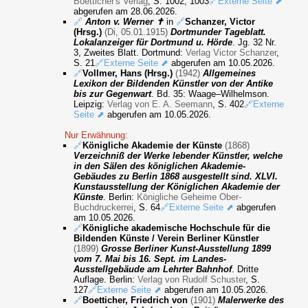
Boetticher's Verlag
, S. 1002, 1003
🔗Externe Seite ⬈
abgerufen am 28.06.2026.
🔗
Anton v. Werner ✝
in
🔗
Schanzer, Victor
(Hrsg.)
(Di, 05.01.1915)
Dortmunder Tageblatt.
Lokalanzeiger für Dortmund u. Hörde
. Jg. 32 Nr.
3, Zweites Blatt. Dortmund:
Verlag Victor Schanzer
,
S. 21
🔗Externe Seite ⬈
abgerufen am 10.05.2026.
🔗
Vollmer, Hans (Hrsg.)
(1942)
Allgemeines
Lexikon der Bildenden Künstler von der Antike
bis zur Gegenwart
. Bd. 35: Waage–Wilhelmson.
Leipzig:
Verlag von E. A. Seemann
, S. 402
🔗Externe
Seite ⬈
abgerufen am 10.05.2026.
Nur Erwähnung:
🔗
Königliche Akademie der Künste
(1868)
Verzeichniß der Werke lebender Künstler, welche
in den Sälen des königlichen Akademie-
Gebäudes zu Berlin 1868 ausgestellt sind. XLVI.
Kunstausstellung der Königlichen Akademie der
Künste
. Berlin:
Königliche Geheime Ober-
Buchdruckerrei
, S. 64
🔗Externe Seite ⬈
abgerufen
am 10.05.2026.
🔗
Königliche akademische Hochschule für die
Bildenden Künste / Verein Berliner Künstler
(1899)
Grosse Berliner Kunst-Ausstellung 1899
vom 7. Mai bis 16. Sept. im Landes-
Ausstellgebäude am Lehrter Bahnhof
. Dritte
Auflage. Berlin:
Verlag von Rudolf Schuster
, S.
127
🔗Externe Seite ⬈
abgerufen am 10.05.2026.
🔗
Boetticher, Friedrich von
(1901)
Malerwerke des