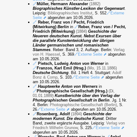
🔗
Müller, Hermann Alexander
(1882)
Biographisches Künstler-Lexikon der Gegenwart
.
Leipzig:
Bibliographisches Institut
, S. 552
🔗Externe
Seite ⬈
abgerufen am 10.05.2026.
🔗
Reber, Franz von / Pecht, Friedrich
(Mitwirkung)
Berlin
in
🔗
Reber, Franz von / Pecht,
Friedrich (Mitwirkung)
(1884)
Geschichte der
Neueren deutschen Kunst. Nebst Exursen über
die parallele Kunstentwicklung der übrigen
Länder germanischen und romanischen
Stammes
. Reber: Band 3, 2. Auflage. Berlin:
Verlag
von H. Haessel
, S. 369
🔗Externe Seite ⬈
abgerufen
am 10.05.2026.
🔗
Pietsch, Ludwig
Anton von Werner
in
🔗
Franzos, Karl Emil (Hrsg.)
(Mo, 15.11.1886)
Deutsche Dichtung
. Bd. 1 Heft 4. Stuttgart:
Adolf
Bonz & Comp
, S. 103
🔗Externe Seite ⬈
abgerufen
am 10.05.2026.
🔗
Hauptwerke Anton von Werners
in
🔗
Photographische Gesellschaft (Hrsg.)
(Di,
01.01.1889)
Kunstberichte über den Verlag der
Photographischen Gesellschaft in Berlin
. Jg. 1 Nr.
4. Berlin:
Photographische Gesellschaft (Berlin)
, S.
26
🔗Externe Seite ⬈
abgerufen am 10.05.2026.
🔗
Rosenberg, Adolf
(1894)
Geschichte der
modernen Kunst. Die deutsche Kunst
. Dritter
Band, zweite ergänzte Ausgabe. Leipzig:
Verlag von
Friedrich Wilhelm Grunow
, S. 225
🔗Externe Seite ⬈
abgerufen am 10.05.2026.
🔗
Warncke, Paul
Anton von Werner
in
🔗
Ankel,