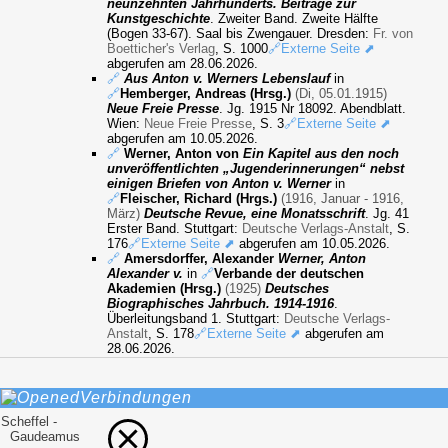
neunzehnten Jahrhunderts. Beiträge zur
Kunstgeschichte
. Zweiter Band. Zweite Hälfte
(Bogen 33-67). Saal bis Zwengauer. Dresden:
Fr. von
Boetticher's Verlag
, S. 1000
🔗Externe Seite ⬈
abgerufen am 28.06.2026.
🔗
Aus Anton v. Werners Lebenslauf
in
🔗
Hemberger, Andreas (Hrsg.)
(Di, 05.01.1915)
Neue Freie Presse
. Jg. 1915 Nr 18092. Abendblatt.
Wien:
Neue Freie Presse
, S. 3
🔗Externe Seite ⬈
abgerufen am 10.05.2026.
🔗
Werner, Anton von
Ein Kapitel aus den noch
unveröffentlichten „Jugenderinnerungen“ nebst
einigen Briefen von Anton v. Werner
in
🔗
Fleischer, Richard (Hrgs.)
(1916, Januar - 1916,
März)
Deutsche Revue, eine Monatsschrift
. Jg. 41
Erster Band. Stuttgart:
Deutsche Verlags-Anstalt
, S.
176
🔗Externe Seite ⬈
abgerufen am 10.05.2026.
🔗
Amersdorffer, Alexander
Werner, Anton
Alexander v.
in
🔗
Verbande der deutschen
Akademien (Hrsg.)
(1925)
Deutsches
Biographisches Jahrbuch. 1914-1916
.
Überleitungsband 1. Stuttgart:
Deutsche Verlags-
Anstalt
, S. 178
🔗Externe Seite ⬈
abgerufen am
28.06.2026.
Verbindungen
Scheffel -
Gaudeamus