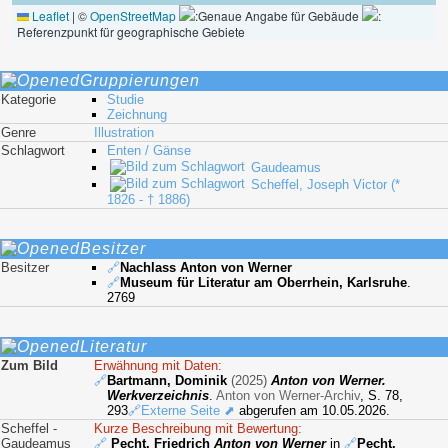
Leaflet
|
©
OpenStreetMap
:Genaue Angabe für Gebäude
:
Referenzpunkt für geographische Gebiete
Gruppierungen
Kategorie
Studie
Zeichnung
Genre
Illustration
Schlagwort
Enten / Gänse
Gaudeamus
Scheffel, Joseph Victor (*
1826 - † 1886)
Besitzer
Besitzer
🔗
Nachlass Anton von Werner
🔗
Museum für Literatur am Oberrhein, Karlsruhe
.
2769
Literatur
Zum Bild
Erwähnung mit Daten:
🔗
Bartmann, Dominik
(2025)
Anton von Werner.
Werkverzeichnis
.
Anton von Werner-Archiv
, S. 78,
293
🔗Externe Seite ⬈
abgerufen am 10.05.2026.
Scheffel -
Kurze Beschreibung mit Bewertung:
Gaudeamus
🔗
Pecht, Friedrich
Anton von Werner
in
🔗
Pecht,