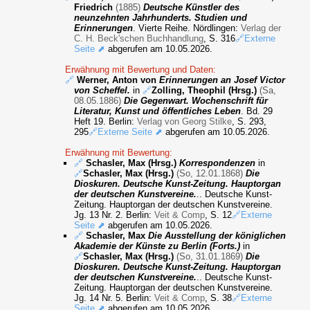
Friedrich
(1885)
Deutsche Künstler des
neunzehnten Jahrhunderts. Studien und
Erinnerungen
. Vierte Reihe. Nördlingen:
Verlag der
C. H. Beck'schen Buchhandlung
, S. 316
🔗Externe
Seite ⬈
abgerufen am 10.05.2026.
Erwähnung mit Bewertung und Daten:
🔗
Werner, Anton von
Erinnerungen an Josef Victor
von Scheffel.
in
🔗
Zolling, Theophil (Hrsg.)
(Sa,
08.05.1886)
Die Gegenwart. Wochenschrift für
Literatur, Kunst und öffentliches Leben
. Bd. 29
Heft 19. Berlin:
Verlag von Georg Stilke
, S. 293,
295
🔗Externe Seite ⬈
abgerufen am 10.05.2026.
Erwähnung mit Bewertung:
🔗
Schasler, Max (Hrsg.)
Korrespondenzen
in
🔗
Schasler, Max (Hrsg.)
(So, 12.01.1868)
Die
Dioskuren. Deutsche Kunst-Zeitung. Hauptorgan
der deutschen Kunstvereine.
.. Deutsche Kunst-
Zeitung. Hauptorgan der deutschen Kunstvereine.
Jg. 13 Nr. 2. Berlin:
Veit & Comp
, S. 12
🔗Externe
Seite ⬈
abgerufen am 10.05.2026.
🔗
Schasler, Max
Die Ausstellung der königlichen
Akademie der Künste zu Berlin (Forts.)
in
🔗
Schasler, Max (Hrsg.)
(So, 31.01.1869)
Die
Dioskuren. Deutsche Kunst-Zeitung. Hauptorgan
der deutschen Kunstvereine.
.. Deutsche Kunst-
Zeitung. Hauptorgan der deutschen Kunstvereine.
Jg. 14 Nr. 5. Berlin:
Veit & Comp
, S. 38
🔗Externe
Seite ⬈
abgerufen am 10.05.2026.