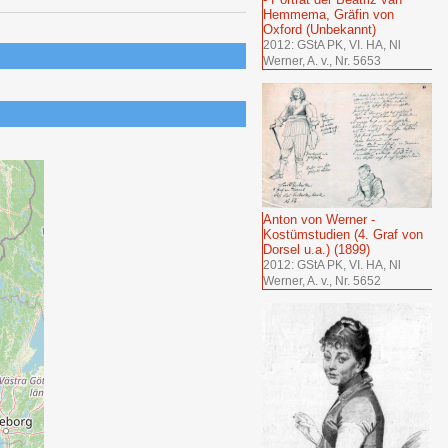
Hemmema, Gräfin von
Oxford (Unbekannt)
2012: GStA PK, VI. HA, Nl
Werner, A. v., Nr. 5653
Anton von Werner -
Kostümstudien (4. Graf von
Dorsel u.a.) (1899)
2012: GStA PK, VI. HA, Nl
Werner, A. v., Nr. 5652