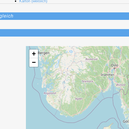
Karton (weißlich)
gleich
+
−