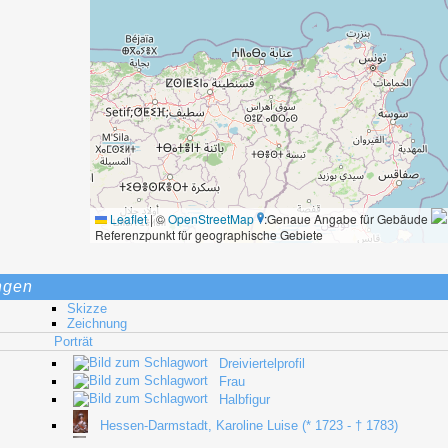
Leaflet
|
©
OpenStreetMap
:Genaue Angabe für Gebäude
Referenzpunkt für geographische Gebiete
ngen
Skizze
Zeichnung
Porträt
Dreiviertelprofil
Frau
Halbfigur
Hessen-Darmstadt, Karoline Luise (* 1723 - † 1783)