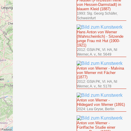
Preußen (Prinzessin Irene
von Hessen-Darmstadt) in
blauem Kleid (1887)
1993: Slg. Georg Schäfer,
Schweinfurt
Hans Anton von Werner
(Wahrscheinlich) - Sitzende
junge Frau mit Hut (1900-
1921)
2012: GStA PK, VI. HA, Nl
Werner, A. v., Nr. 5649
Anton von Werner - Malvina
von Werner mit Fächer
(1877)
2012: GStA PK, VI. HA, Nl
Werner, A. v., Nr. 5178
Anton von Werner -
Hildegard von Werner (1891)
2024: Lea Gryse, Berlin
Anton von Werner -
Fünffache Studie einer