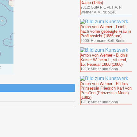
Dame (1865)
2012: GStA PK, VI. HA, Nl
Werner, A. v., Nr. 5246
Anton von Werner - Leicht
nach vorne gebeugte Frau in
Profilansicht (1886 um)
2000: Hermann Boll, Berlin
Anton von Werner - Bildnis
Kaiser Wilhelm I., sitzend,
16. Februar 1880 (1880)
:
1913: Mittler und Sohn
Anton von Werner - Bildnis
Prinzessin Friedrich Karl von
Preußen (Prinzessin Marie)
(1882)
1913: Mittler und Sohn