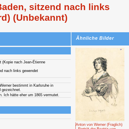
aden, sitzend nach links
rd) (Unbekannt)
Ähnliche Bilder
t (Kopie nach Jean-Étienne
end nach links gewendet
Werner bestimmt in Karlsruhe in
d gezeichnet.
n. Ich hätte eher um 1865 vermutet.
Anton von Werner (Fraglich)
- Porträt der Beatriz van