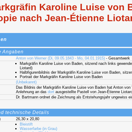
rkgräfin Karoline Luise von B
pie nach Jean-Étienne Liota
nen
e Angaben
Anton von Werner (Di, 09.05.1843 - Mo, 04.01.1915)
- Gesamtwerk
Markgräfin Karoline Luise von Baden, sitzend nach links gewende
Liotard)
Halbfigurenbildnis der Markgräfin Karoline Luise von Baden, sitz
Portrait der Markgräfin Karoline Luise von Baden
(Unbekannt)
Das Bildnis der Markgräfin Karoline Luise von Baden hat Anton von 
Anlehnung an das
dort
ausgestellte Pastell von Jean-Étienne Liotar
Dr. Bartmann ordnet die Zeichnung als Entstehungsjahr ungewiss ei
nd technische Details
)
26,30 x 20,80
Bleistift
Wasserfarbe (in Grau)