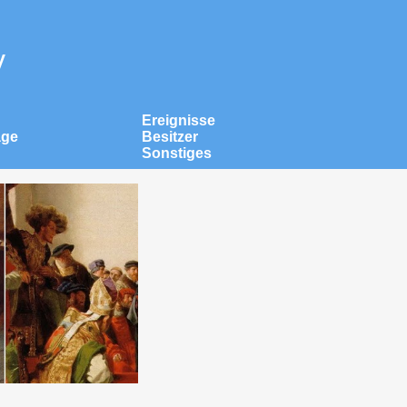
v
Ereignisse
äge
Besitzer
Sonstiges