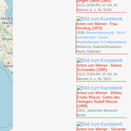
jungen Dame (1865)
2012: GStA PK, VI. HA, Nl
Werner, A. v., Nr. 5248
Anton von Werner - Frau
Röchling (1876)
1999:
Namensnennung - Nicht
kommerziell - Keine
Bearbeitungen 4.0 International
Bildarchiv Saarlandmuseum -
Maaß, Raphael
Anton von Werner - Alwine
Schroedter (1885)
2012: GStA PK, VI. HA, Nl
Werner, A. v., Nr. 5622
Anton von Werner - Bildnis
Emilie Mosse, Gattin des
Verlegers Rudolf Mosse
(1899)
2001: Jüdisches Museum
Berlin
Anton von Werner - Sitzende