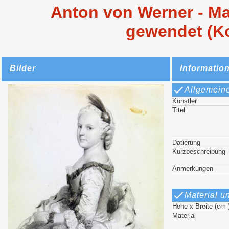
Anton von Werner - Ma
gewendet (Ko
Bilder
Informatio
Allgemein
Künstler
Titel
Datierung
Kurzbeschreibung
Anmerkungen
Material u
Höhe x Breite (cm 
Material