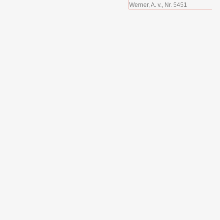
Werner, A. v., Nr. 5451
dentifizierten Auktionen
- Los:
n
von Do, 30.04.2026 bis Sa,
0 Euro
(Sa, 06.06.2026)
🔗Externe