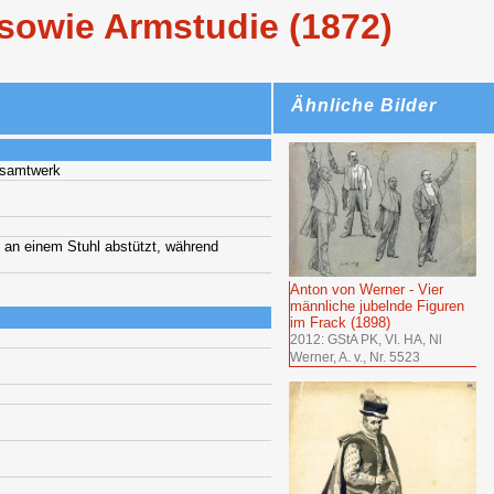
 sowie Armstudie (1872)
Ähnliche Bilder
esamtwerk
d an einem Stuhl abstützt, während
.
Anton von Werner - Vier
männliche jubelnde Figuren
im Frack (1898)
2012: GStA PK, VI. HA, Nl
Werner, A. v., Nr. 5523