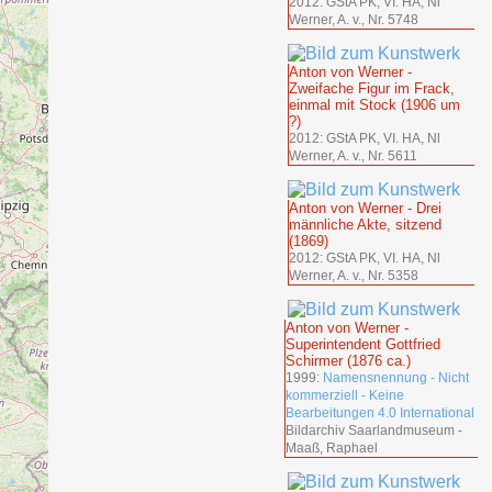
2012: GStA PK, VI. HA, Nl
Werner, A. v., Nr. 5748
Anton von Werner -
Zweifache Figur im Frack,
einmal mit Stock (1906 um
?)
2012: GStA PK, VI. HA, Nl
Werner, A. v., Nr. 5611
Anton von Werner - Drei
männliche Akte, sitzend
(1869)
2012: GStA PK, VI. HA, Nl
Werner, A. v., Nr. 5358
Anton von Werner -
Superintendent Gottfried
Schirmer (1876 ca.)
1999:
Namensnennung - Nicht
kommerziell - Keine
Bearbeitungen 4.0 International
Bildarchiv Saarlandmuseum -
Maaß, Raphael