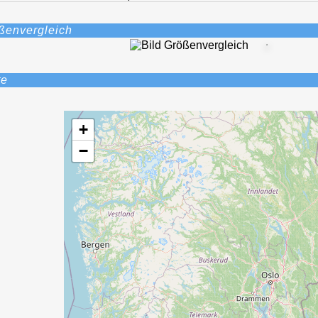
ßenvergleich
te
+
−