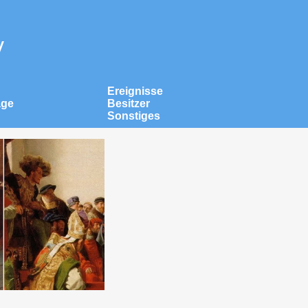
v
Ereignisse
äge
Besitzer
Sonstiges