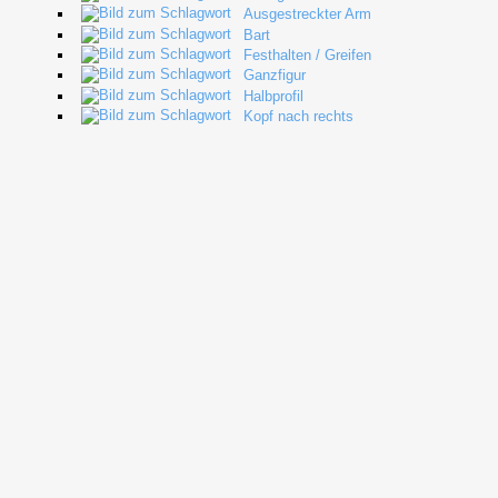
Ausgestreckter Arm
Bart
Festhalten / Greifen
Ganzfigur
Halbprofil
Kopf nach rechts
Mann
Stehen
Stuhl (Möbel)
tionen
🔗
Auktionshaus (nicht identifiziert)
.
Sammeleintrag zu nicht i
1033
🔗
Auktionshaus Mars
.
Würzburg
. Auktion: 221.
Sommerauktio
06.06.2026 - Los: 2101. Startpreis: 260,00 Euro.
Verkauft
: 400,0
Seite ⬈
abgerufen am 10.05.2026.
itzer
🔗
Sammlung Fritz Weißmann
. 221
🔗
Privatsammlung Marburg, Marburg
/
Seit 2026
chreibungen