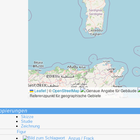
Leaflet
|
©
OpenStreetMap
:Genaue Angabe für Gebäude
Referenzpunkt für geographische Gebiete
ppierungen
Skizze
Studie
Zeichnung
Figur
Anzug / Frack