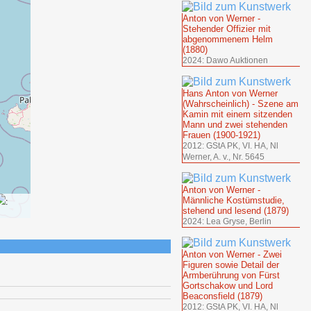
Anton von Werner -
Stehender Offizier mit
abgenommenem Helm
(1880)
2024: Dawo Auktionen
Hans Anton von Werner
(Wahrscheinlich) - Szene am
Kamin mit einem sitzenden
Mann und zwei stehenden
Frauen (1900-1921)
2012: GStA PK, VI. HA, Nl
Werner, A. v., Nr. 5645
Anton von Werner -
:
Männliche Kostümstudie,
stehend und lesend (1879)
2024: Lea Gryse, Berlin
Anton von Werner - Zwei
Figuren sowie Detail der
Armberührung von Fürst
Gortschakow und Lord
Beaconsfield (1879)
2012: GStA PK, VI. HA, Nl