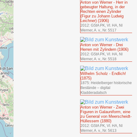
Anton von Werner - Herr in
gebeugter Haltung, in der
Rechten einen Zylinder
(Figur zu Johann Ludwig
Leichner) (1906)
2012: GStA PK, VI. HA, Nl
Werner, A. v., Nr. 5517
Anton von Werner - Drei
Herren mit Zylindern (1906)
2012: GStA PK, VI. HA, Nl
Werner, A. v., Nr. 5518
Wilhelm Scholz - Endlich!
(1875)
1875: Heidelberger historische
Bestände – digital
Kladderadatsch
Anton von Werner - Zwei
Figuren in Galauniform, eine
zu General von Meerscheidt-
Hüllessem (1880)
2012: GStA PK, VI. HA, Nl
Werner, A. v., Nr. 5613