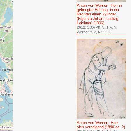
Anton von Werner - Herr in
gebeugter Haltung, in der
Rechten einen Zylinder
(Figur zu Johann Ludwig
Leichner) (1906)
2012: GStA PK, VI. HA, Nl
Werner, A. v., Nr. 5516
Anton von Werner - Herr,
sich verneigend (1890 ca. ?)