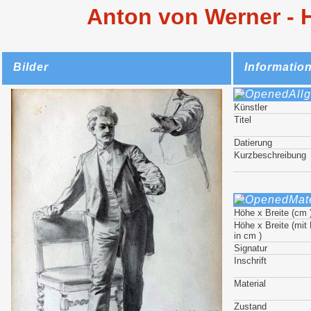
Anton von Werner - H
Bilder
Informatio
All
Künstler
Titel
Datierung
Kurzbeschreibung
Mat
Höhe x Breite (cm 
Höhe x Breite (mi
in cm )
Signatur
Inschrift
Material
Zustand