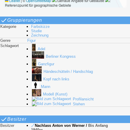
Leaflet
|
©
OpenStreetMap
:Genaue Angabe für Gebäude
:
Referenzpunkt für geographische Gebiete
Gruppierungen
Kategorie
Farbskizze
Studie
Zeichnung
Genre
Figur
Schlagwort
Adel
Berliner Kongress
Ganzfigur
Händeschütteln / Handschlag
Kopf nach links
Mann
Modell (Kunst)
Profilansicht
Stehen
Besitzer
Besitzer
🔗
Nachlass Anton von Werner
/
Bis Anfang
1940er