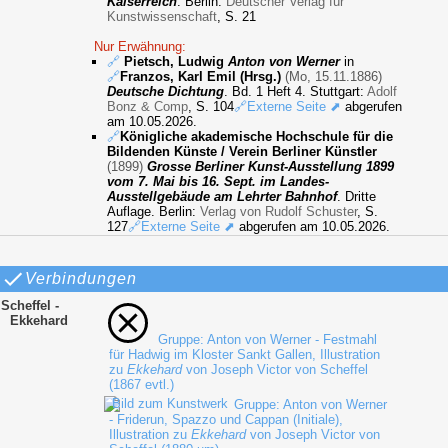
Kaiserreich
. Berlin:
Deutscher Verlag für
Kunstwissenschaft
, S. 21
Nur Erwähnung:
🔗
Pietsch, Ludwig
Anton von Werner
in
🔗
Franzos, Karl Emil (Hrsg.)
(Mo, 15.11.1886)
Deutsche Dichtung
. Bd. 1 Heft 4. Stuttgart:
Adolf
Bonz & Comp
, S. 104
🔗Externe Seite ⬈
abgerufen
am 10.05.2026.
🔗
Königliche akademische Hochschule für die
Bildenden Künste / Verein Berliner Künstler
(1899)
Grosse Berliner Kunst-Ausstellung 1899
vom 7. Mai bis 16. Sept. im Landes-
Ausstellgebäude am Lehrter Bahnhof
. Dritte
Auflage. Berlin:
Verlag von Rudolf Schuster
, S.
127
🔗Externe Seite ⬈
abgerufen am 10.05.2026.
Verbindungen
Scheffel -
Ekkehard
Gruppe: Anton von Werner - Festmahl
für Hadwig im Kloster Sankt Gallen, Illustration
zu
Ekkehard
von Joseph Victor von Scheffel
(1867 evtl.)
Gruppe: Anton von Werner
- Friderun, Spazzo und Cappan (Initiale),
Illustration zu
Ekkehard
von Joseph Victor von