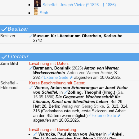
Scheffel, Joseph Victor (* 1826 - † 1886)
Stab
Besitzer
Besitzer
🔗
Museum für Literatur am Oberrhein, Karlsruhe
.
2742
Literatur
Zum Bild
Erwähnung mit Daten:
🔗
Bartmann, Dominik
(2025)
Anton von Werner.
Werkverzeichnis
.
Anton von Werner-Archiv
, S.
292
🔗Externe Seite ⬈
abgerufen am 10.05.2026.
Scheffel -
Kurze Beschreibung mit Daten:
Ekkehard
🔗
Werner, Anton von
Erinnerungen an Josef Victor
von Scheffel.
in
🔗
Zolling, Theophil (Hrsg.)
(Sa,
15.05.1886)
Die Gegenwart. Wochenschrift für
Literatur, Kunst und öffentliches Leben
. Bd. 29
Heft 20. Berlin:
Verlag von Georg Stilke
, S. 313, 314,
315 (Gedankenaustausch, erste Skizzen und Arbeit
an den Blättern wenn möglich)
🔗Externe Seite ⬈
abgerufen am 10.05.2026.
Erwähnung mit Bewertung:
🔗
Warncke, Paul
Anton von Werner
in
🔗
Ankel,
Paul / Werckmeister, Karl (Hrsg.)
(1901)
Das