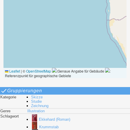
Leaflet
|
©
OpenStreetMap
:Genaue Angabe für Gebäude
:
Referenzpunkt für geographische Gebiete
Gruppierungen
Kategorie
Skizze
Studie
Zeichnung
Genre
Illustration
Schlagwort
Ekkehard (Roman)
Krummstab