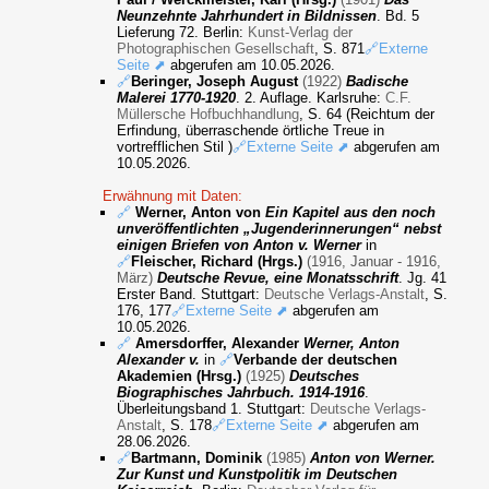
Neunzehnte Jahrhundert in Bildnissen
. Bd. 5
Lieferung 72. Berlin:
Kunst-Verlag der
Photographischen Gesellschaft
, S. 871
🔗Externe
Seite ⬈
abgerufen am 10.05.2026.
🔗
Beringer, Joseph August
(1922)
Badische
Malerei 1770-1920
. 2. Auflage. Karlsruhe:
C.F.
Müllersche Hofbuchhandlung
, S. 64 (Reichtum der
Erfindung, überraschende örtliche Treue in
vortrefflichen Stil )
🔗Externe Seite ⬈
abgerufen am
10.05.2026.
Erwähnung mit Daten:
🔗
Werner, Anton von
Ein Kapitel aus den noch
unveröffentlichten „Jugenderinnerungen“ nebst
einigen Briefen von Anton v. Werner
in
🔗
Fleischer, Richard (Hrgs.)
(1916, Januar - 1916,
März)
Deutsche Revue, eine Monatsschrift
. Jg. 41
Erster Band. Stuttgart:
Deutsche Verlags-Anstalt
, S.
176, 177
🔗Externe Seite ⬈
abgerufen am
10.05.2026.
🔗
Amersdorffer, Alexander
Werner, Anton
Alexander v.
in
🔗
Verbande der deutschen
Akademien (Hrsg.)
(1925)
Deutsches
Biographisches Jahrbuch. 1914-1916
.
Überleitungsband 1. Stuttgart:
Deutsche Verlags-
Anstalt
, S. 178
🔗Externe Seite ⬈
abgerufen am
28.06.2026.
🔗
Bartmann, Dominik
(1985)
Anton von Werner.
Zur Kunst und Kunstpolitik im Deutschen