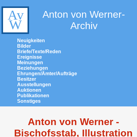
Anton von Werner-
Archiv
Neuigkeiten
Bilder
Briefe/Texte/Reden
Ereignisse
Meinungen
Beziehungen
Ehrungen/Ämter/Aufträge
Besitzer
Ausstellungen
Auktionen
Publikationen
Sonstiges
Anton von Werner -
Bischofsstab, Illustration