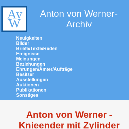
Anton von Werner-
Archiv
Neuigkeiten
Bilder
Briefe/Texte/Reden
Ereignisse
Meinungen
Beziehungen
Ehrungen/Ämter/Aufträge
Besitzer
Ausstellungen
Auktionen
Publikationen
Sonstiges
Anton von Werner -
Knieender mit Zylinder