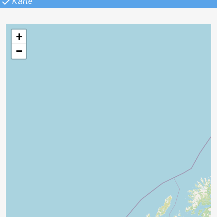
Karte
+
−