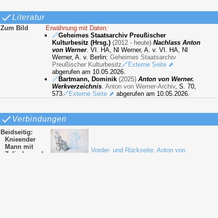
Literatur
Zum Bild
Erwähnung mit Daten:
🔗
Geheimes Staatsarchiv Preußischer
Kulturbesitz (Hrsg.)
(2012 - heute)
Nachlass Anton
von Werner
. VI. HA, Nl Werner, A. v. VI. HA, Nl
Werner, A. v. Berlin:
Geheimes Staatsarchiv
Preußischer Kulturbesitz
🔗Externe Seite ⬈
abgerufen am 10.05.2026.
🔗
Bartmann, Dominik
(2025)
Anton von Werner.
Werkverzeichnis
.
Anton von Werner-Archiv
, S. 70,
573
🔗Externe Seite ⬈
abgerufen am 10.05.2026.
Verbindungen
Beidseitig:
Knieender
Mann mit
Vorder- und Rückseite: Anton von
Zylinderrand
Werner - Frau auf Gartenstuhl sitzend (1899
im Mund /
evtl.)
Auf einem
Stuhl
sitzende
Frau im
Profil