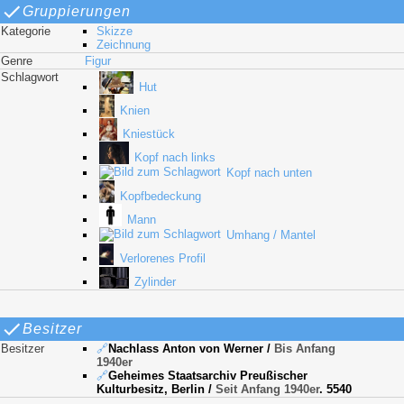
Gruppierungen
Kategorie
Skizze
Zeichnung
Genre
Figur
Schlagwort
Hut
Knien
Kniestück
Kopf nach links
Kopf nach unten
Kopfbedeckung
Mann
Umhang / Mantel
Verlorenes Profil
Zylinder
Besitzer
Besitzer
🔗
Nachlass Anton von Werner
/
Bis Anfang
1940er
🔗
Geheimes Staatsarchiv Preußischer
Kulturbesitz, Berlin
/
Seit Anfang 1940er
. 5540