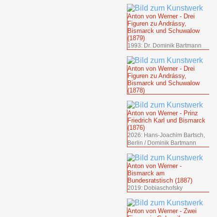
Anton von Werner - Drei
Figuren zu Andrássy,
Bismarck und Schuwalow
(1879)
1993: Dr. Dominik Bartmann
Anton von Werner - Drei
Figuren zu Andrássy,
Bismarck und Schuwalow
(1878)
Anton von Werner - Prinz
Friedrich Karl und Bismarck
(1876)
2026: Hans-Joachim Bartsch,
Berlin / Dominik Bartmann
Anton von Werner -
Bismarck am
Bundesratstisch (1887)
2019: Dobiaschofsky
Anton von Werner - Zwei