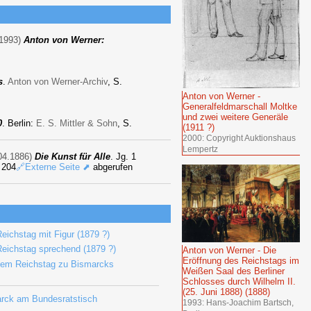
1993)
Anton von Werner:
s
.
Anton von Werner-Archiv
, S.
Anton von Werner -
Generalfeldmarschall Moltke
und zwei weitere Generäle
0
. Berlin:
E. S. Mittler & Sohn
, S.
(1911 ?)
2000: Copyright Auktionshaus
Lempertz
04.1886)
Die Kunst für Alle
. Jg. 1
 204
🔗Externe Seite ⬈
abgerufen
ichstag mit Figur (1879 ?)
eichstag sprechend (1879 ?)
Anton von Werner - Die
Eröffnung des Reichstags im
 dem Reichstag zu Bismarcks
Weißen Saal des Berliner
Schlosses durch Wilhelm II.
(25. Juni 1888) (1888)
arck am Bundesratstisch
1993: Hans-Joachim Bartsch,