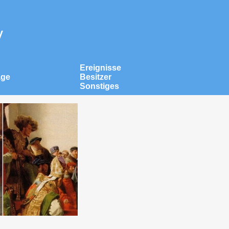
v
Ereignisse
äge
Besitzer
Sonstiges