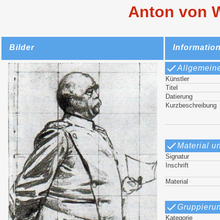
Anton von W
Bilder
Informatio
Allgemein
Künstler
Titel
Datierung
Kurzbeschreibung
Material u
Signatur
Inschrift
Material
Gruppieru
Kategorie