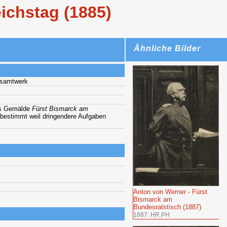
ichstag (1885)
Ähnliche Bilder
esamtwerk
das Gemälde
Fürst Bismarck am
t, bestimmt weil dringendere Aufgaben
Anton von Werner - Fürst
Bismarck am
Bundesratstisch (1887)
1887: HR.PH