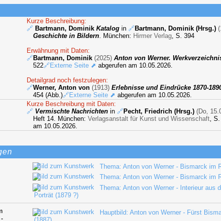
Kurze Beschreibung:
🔗
Bartmann, Dominik
Katalog
in
🔗
Bartmann, Dominik (Hrsg.)
(
Geschichte in Bildern
. München:
Hirmer Verlag
, S. 394
Erwähnung mit Daten:
🔗
Bartmann, Dominik
(2025)
Anton von Werner. Werkverzeichni
522
🔗Externe Seite ⬈
abgerufen am 10.05.2026.
Detailgrad noch festzulegen:
🔗
Werner, Anton von
(1913)
Erlebnisse und Eindrücke 1870-189
454 (Abb.)
🔗Externe Seite ⬈
abgerufen am 10.05.2026.
Kurze Beschreibung mit Daten:
🔗
Vermischte Nachrichten
in
🔗
Pecht, Friedrich (Hrsg.)
(Do, 15.
Heft 14. München:
Verlagsanstalt für Kunst und Wissenschaft
, S.
am 10.05.2026.
gen
Thema: Anton von Werner - Bismarck im Re
Thema: Anton von Werner - Bismarck im R
Thema: Anton von Werner - Interieur aus
Porträt (1879 ?)
m
Hauptbild: Anton von Werner - Fürst Bism
 -
(1887)