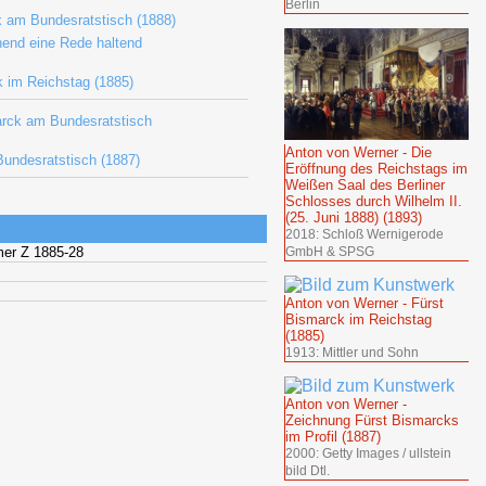
Berlin
k am Bundesratstisch (1888)
hend eine Rede haltend
k im Reichstag (1885)
arck am Bundesratstisch
Anton von Werner - Die
undesratstisch (1887)
Eröffnung des Reichstags im
Weißen Saal des Berliner
Schlosses durch Wilhelm II.
(25. Juni 1888) (1893)
2018: Schloß Wernigerode
er Z 1885-28
GmbH & SPSG
Anton von Werner - Fürst
Bismarck im Reichstag
(1885)
1913: Mittler und Sohn
Anton von Werner -
Zeichnung Fürst Bismarcks
im Profil (1887)
2000: Getty Images / ullstein
bild Dtl.