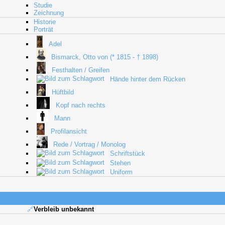
Studie
Zeichnung
Historie
Porträt
Adel
Bismarck, Otto von (* 1815 - † 1898)
Festhalten / Greifen
Hände hinter dem Rücken
Hüftbild
Kopf nach rechts
Mann
Profilansicht
Rede / Vortrag / Monolog
Schriftstück
Stehen
Uniform
🔗
Verbleib unbekannt