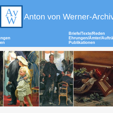
Anton von Werner-Archi
Briefe/Texte/Reden
ungen
Ehrungen/Ämter/Auftr
nen
Publikationen