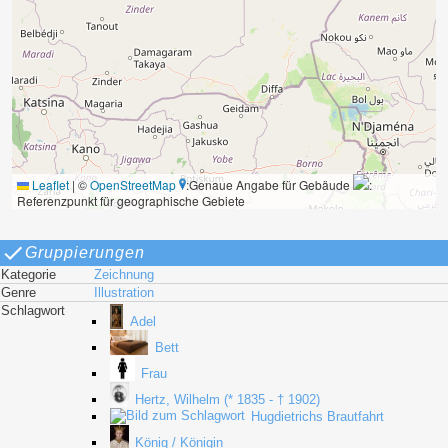
Leaflet
|
©
OpenStreetMap
:Genaue Angabe für Gebäude
:
Referenzpunkt für geographische Gebiete
Gruppierungen
Kategorie
Zeichnung
Genre
Illustration
Schlagwort
Adel
Bett
Frau
Hertz, Wilhelm (* 1835 - † 1902)
Hugdietrichs Brautfahrt
König / Königin