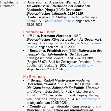
Hugdietrichs
🔗
Amersdorffer, Alexander
Werner, Anton
Brautfahrt
Alexander v.
in
🔗
Verbande der deutschen
Akademien (Hrsg.)
(1925)
Deutsches
Biographisches Jahrbuch. 1914-1916
.
Überleitungsband 1. Stuttgart:
Deutsche Verlags-
Anstalt
, S. 178
🔗Externe Seite ⬈
abgerufen am
28.06.2026.
Erwähnung mit Daten:
🔗
Müller, Hermann Alexander
(1882)
Biographisches Künstler-Lexikon der Gegenwart
.
Leipzig:
Bibliographisches Institut
, S. 552
🔗Externe
Seite ⬈
abgerufen am 10.05.2026.
🔗
Boetticher, Friedrich von
(1901)
Malerwerke des
neunzehnten Jahrhunderts. Beiträge zur
Kunstgeschichte
. Zweiter Band. Zweite Hälfte
(Bogen 33-67). Saal bis Zwengauer. Dresden:
Fr. von
Boetticher's Verlag
, S. 1003
🔗Externe Seite ⬈
abgerufen am 28.06.2026.
Nur Erwähnung:
🔗
Bergau, Rudolf
Meisterwerke moderner
Holzschneidekunst
in
🔗
Blum, Hans (Hrgs.)
(1873)
Die Grenzboten. Zeitschrift für Politik, Literatur
und Kunst
.. Zeitschrift für Politik, Literatur und
Kunst Jg. 32 I. Semester. I. Band. Leipzig:
Verlag
von Friedrich Ludwig Herbig
, S. 414
🔗Externe Seite
⬈
abgerufen am 10.05.2026.
🔗
Comité der internationalen Kunstausstellung in
München
(1879)
Katalog der Internationalen