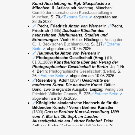
Kunst-Ausstellung im Kgl. Glaspalaste zu
München
. II. Auflage mit Nachtrag. München:
Comité der internationalen Kunstausstellung in
München
, S. 79
🔗Externe Seite ⬈
abgerufen am
28.05.2022.
🔗
Pecht, Friedrich
Anton von Werner
in
🔗
Pecht,
Friedrich
(1885)
Deutsche Künstler des
neunzehnten Jahrhunderts. Studien und
Erinnerungen
. Vierte Reihe. Nördlingen:
Verlag der
C. H. Beck'schen Buchhandlung
, S. 317
🔗Externe
Seite ⬈
abgerufen am 10.05.2026.
🔗
Hauptwerke Anton von Werners
in
🔗
Photographische Gesellschaft (Hrsg.)
(Di,
01.01.1889)
Kunstberichte über den Verlag der
Photographischen Gesellschaft in Berlin
. Jg. 1 Nr.
4. Berlin:
Photographische Gesellschaft (Berlin)
, S.
26
🔗Externe Seite ⬈
abgerufen am 10.05.2026.
🔗
Rosenberg, Adolf
(1894)
Geschichte der
modernen Kunst. Die deutsche Kunst
. Dritter
Band, zweite ergänzte Ausgabe. Leipzig:
Verlag von
Friedrich Wilhelm Grunow
, S. 225
🔗Externe Seite ⬈
abgerufen am 10.05.2026.
🔗
Königliche akademische Hochschule für die
Bildenden Künste / Verein Berliner Künstler
(1899)
Grosse Berliner Kunst-Ausstellung 1899
vom 7. Mai bis 16. Sept. im Landes-
Ausstellgebäude am Lehrter Bahnhof
. Dritte
Auflage. Berlin:
Verlag von Rudolf Schuster
, S.
127
🔗Externe Seite ⬈
abgerufen am 10.05.2026.