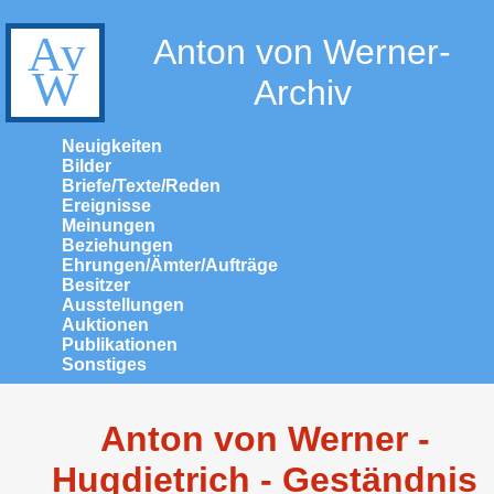
Anton von Werner-
Archiv
Neuigkeiten
Bilder
Briefe/Texte/Reden
Ereignisse
Meinungen
Beziehungen
Ehrungen/Ämter/Aufträge
Besitzer
Ausstellungen
Auktionen
Publikationen
Sonstiges
Anton von Werner -
Hugdietrich - Geständnis