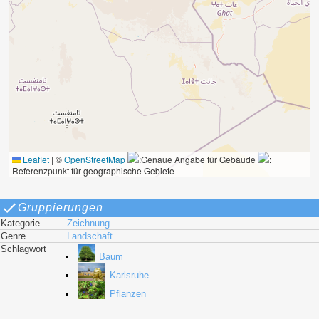
Leaflet
|
©
OpenStreetMap
:Genaue Angabe für Gebäude
:
Referenzpunkt für geographische Gebiete
Gruppierungen
Kategorie
Zeichnung
Genre
Landschaft
Schlagwort
Baum
Karlsruhe
Pflanzen