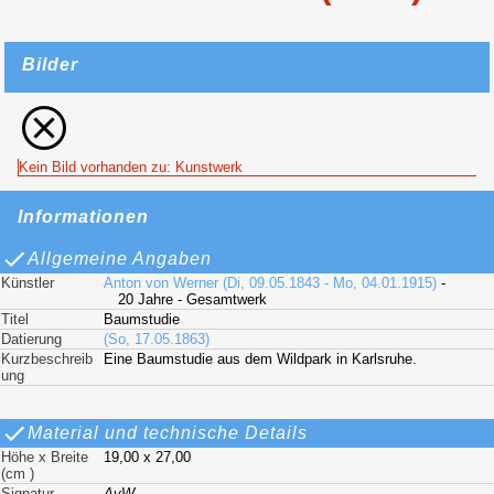
Bilder
Kein Bild vorhanden zu: Kunstwerk
Informationen
Allgemeine Angaben
Künstler
Anton von Werner (Di, 09.05.1843 - Mo, 04.01.1915)
-
20 Jahre - Gesamtwerk
Titel
Baumstudie
Datierung
(So, 17.05.1863)
Kurzbeschreib
Eine Baumstudie aus dem Wildpark in Karlsruhe.
ung
Material und technische Details
Höhe x Breite
19,00 x 27,00
(cm )
Signatur
AvW