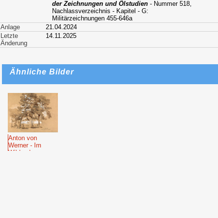
der Zeichnungen und Ölstudien
- Nummer 518,
Nachlassverzeichnis - Kapitel - G:
Militärzeichnungen 455-646a
Anlage
21.04.2024
Letzte
14.11.2025
Änderung
Ähnliche Bilder
Anton von
Werner - Im
Wildpark zu
Karlsruhe (1863)
2026: Dominik
Bartmann