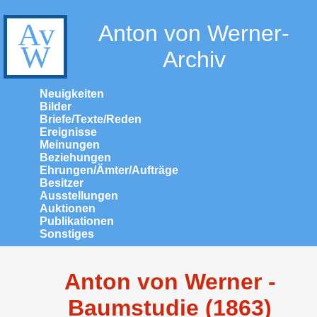
Anton von Werner-
Archiv
Neuigkeiten
Bilder
Briefe/Texte/Reden
Ereignisse
Meinungen
Beziehungen
Ehrungen/Ämter/Aufträge
Besitzer
Ausstellungen
Auktionen
Publikationen
Sonstiges
Anton von Werner -
Baumstudie (1863)