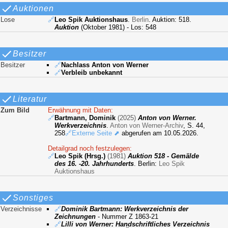
Auktionen
Lose
🔗
Leo Spik Auktionshaus
.
Berlin
. Auktion: 518.
Auktion
(Oktober 1981) - Los: 548
Besitzer
Besitzer
🔗
Nachlass Anton von Werner
🔗
Verbleib unbekannt
Literatur
Zum Bild
Erwähnung mit Daten:
🔗
Bartmann, Dominik
(2025)
Anton von Werner.
Werkverzeichnis
.
Anton von Werner-Archiv
, S. 44,
258
🔗Externe Seite ⬈
abgerufen am 10.05.2026.
Detailgrad noch festzulegen:
🔗
Leo Spik (Hrsg.)
(1981)
Auktion 518 - Gemälde
des 16. -20. Jahrhunderts
. Berlin:
Leo Spik
Auktionshaus
Sonstiges
Verzeichnisse
🔗
Dominik Bartmann: Werkverzeichnis der
Zeichnungen
- Nummer Z 1863-21
🔗
Lilli von Werner: Handschriftliches Verzeichnis