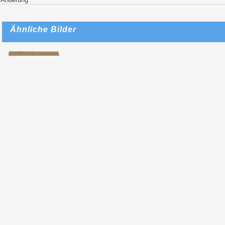
Ähnliche Bilder
Anton von
Werner -
Kostümstudie,
16. Jahrhundert
(Eine Stufe
herabschreitender
Mann) (1875)
2024: Galerie
Bassenge