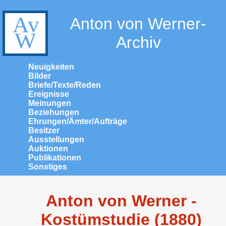
Anton von Werner-
Archiv
Neuigkeiten
Bilder
Briefe/Texte/Reden
Ereignisse
Meinungen
Beziehungen
Ehrungen/Ämter/Aufträge
Besitzer
Ausstellungen
Auktionen
Publikationen
Sonstiges
Anton von Werner -
Kostümstudie (1880)