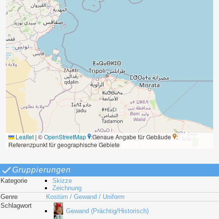
Leaflet
|
©
OpenStreetMap
:Genaue Angabe für Gebäude
:
Referenzpunkt für geographische Gebiete
Gruppierungen
Kategorie
Skizze
Zeichnung
Genre
Kostüm / Gewand / Uniform
Schlagwort
Gewand (Prächtig/Historisch)