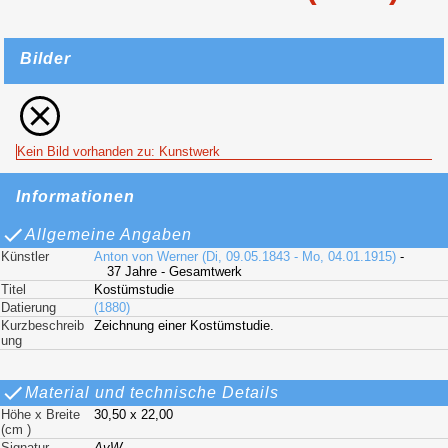
Bilder
Kein Bild vorhanden zu: Kunstwerk
Informationen
Allgemeine Angaben
Künstler
Anton von Werner (Di, 09.05.1843 - Mo, 04.01.1915)
-
37 Jahre - Gesamtwerk
Titel
Kostümstudie
Datierung
(1880)
Kurzbeschreib
Zeichnung einer Kostümstudie.
ung
Material und technische Details
Höhe x Breite
30,50 x 22,00
(cm )
Signatur
AvW