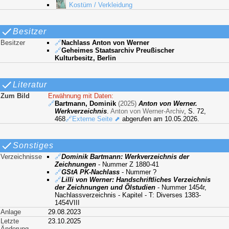
Kostüm / Verkleidung
Besitzer
Besitzer
🔗
Nachlass Anton von Werner
🔗
Geheimes Staatsarchiv Preußischer
Kulturbesitz, Berlin
Literatur
Zum Bild
Erwähnung mit Daten:
🔗
Bartmann, Dominik
(2025)
Anton von Werner.
Werkverzeichnis
.
Anton von Werner-Archiv
, S. 72,
468
🔗Externe Seite ⬈
abgerufen am 10.05.2026.
Sonstiges
Verzeichnisse
🔗
Dominik Bartmann: Werkverzeichnis der
Zeichnungen
- Nummer Z 1880-41
🔗
GStA PK-Nachlass
- Nummer ?
🔗
Lilli von Werner: Handschriftliches Verzeichnis
der Zeichnungen und Ölstudien
- Nummer 1454r,
Nachlassverzeichnis - Kapitel - T: Diverses 1383-
1454VIII
Anlage
29.08.2023
Letzte
23.10.2025
Änderung