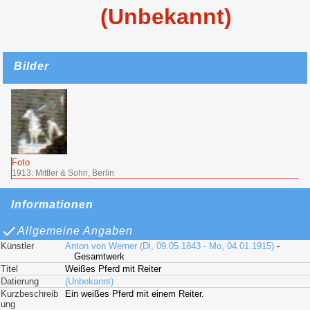
(Unbekannt)
Bilder
Foto
1913: Mittler & Sohn, Berlin
Informationen
Allgemeine Angaben
Künstler
Anton von Werner (Di, 09.05.1843 - Mo, 04.01.1915)
-
Gesamtwerk
Titel
Weißes Pferd mit Reiter
Datierung
(Unbekannt)
Kurzbeschreib
Ein weißes Pferd mit einem Reiter.
ung