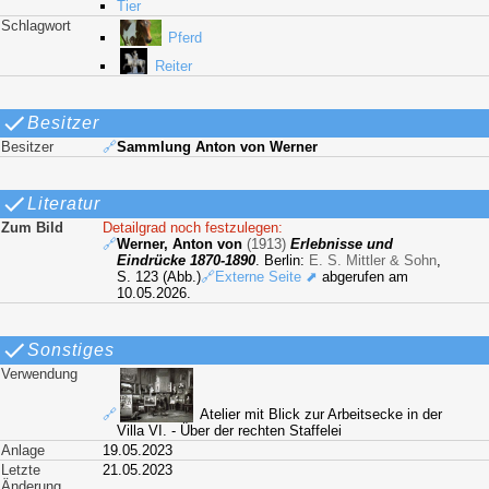
Tier
Schlagwort
Pferd
Reiter
Besitzer
Besitzer
🔗
Sammlung Anton von Werner
Literatur
Zum Bild
Detailgrad noch festzulegen:
🔗
Werner, Anton von
(1913)
Erlebnisse und
Eindrücke 1870-1890
. Berlin:
E. S. Mittler & Sohn
,
S. 123 (Abb.)
🔗Externe Seite ⬈
abgerufen am
10.05.2026.
Sonstiges
Verwendung
🔗
Atelier mit Blick zur Arbeitsecke in der
Villa VI. - Über der rechten Staffelei
Anlage
19.05.2023
Letzte
21.05.2023
Änderung