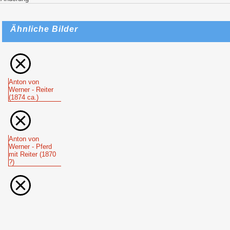
Ähnliche Bilder
Anton von
Werner - Reiter
(1874 ca.)
Anton von
Werner - Pferd
mit Reiter (1870
?)
Anton von
Werner -
Reitergefecht
(1873)