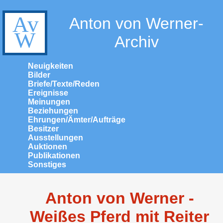
Anton von Werner-
Archiv
Neuigkeiten
Bilder
Briefe/Texte/Reden
Ereignisse
Meinungen
Beziehungen
Ehrungen/Ämter/Aufträge
Besitzer
Ausstellungen
Auktionen
Publikationen
Sonstiges
Anton von Werner -
Weißes Pferd mit Reiter