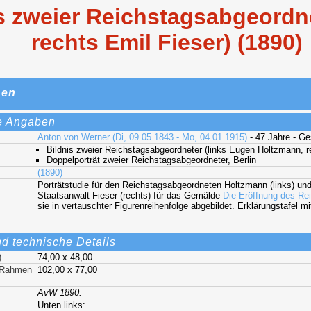
s zweier Reichstagsabgeordn
rechts Emil Fieser) (1890)
nen
e Angaben
Anton von Werner (Di, 09.05.1843 - Mo, 04.01.1915)
- 47 Jahre - G
Bildnis zweier Reichstagsabgeordneter (links Eugen Holtzmann, r
Doppelporträt zweier Reichstagsabgeordneter, Berlin
(1890)
Porträtstudie für den Reichstagsabgeordneten Holtzmann (links) un
Staatsanwalt Fieser (rechts) für das Gemälde
Die Eröffnung des Rei
sie in vertauschter Figurenreihenfolge abgebildet. Erklärungstafel 
nd technische Details
)
74,00 x 48,00
t Rahmen
102,00 x 77,00
AvW 1890.
Unten links: