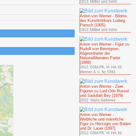
1913: Mittler und Sohn
Anton von Werner - Bildnis
des Kunstkritikers Ludwig
Pietsch (1905)
1913: Mittler und Sohn
Anton von Werner - Figur zu
Rudolf von Bennigsen,
Abgeordneter der
Nationalliberalen Partei
(1889)
2012: GStA PK, VI. HA, Nl
Werner, A. v., Nr. 5591
Anton von Werner - Zwei
Figuren zu Lord Odo Russel
und Sadullah Bey (1879)
2022: Stairs Galleries
Anton von Werner -
Weibliche und männliche
Figur zu Herzogin von Baden
und Dr. Lauer (1897)
2012: GStA PK, VI. HA, Nl