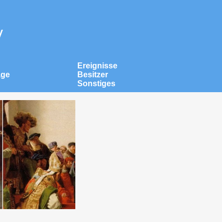
v
Ereignisse
äge
Besitzer
Sonstiges