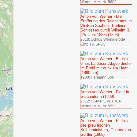
Werner, A. v., Nr. 5609
Anton von Werner - Die
Eröffnung des Reichstags im
Weißen Saal des Berliner
Schlosses durch Wilhelm II.
(25. Juni 1888) (1893)
2018: Schloß Wernigerode
GmbH & SPSG
Anton von Werner - Bildnis
eines bartlosen Abgeordneter
im Profil mit dunklem Haar
(1890 um)
1900: Hermann Boll
Anton von Werner - Figur in
Galauniform (1889)
2012: GStA PK, VI. HA, Nl
Werner, A. v., Nr. 5592
Anton von Werner - Bildnis
des preußischen
Kultusministers, Gustav von
Goßler (1889)