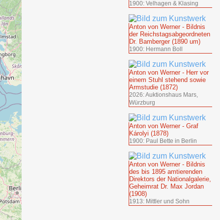
1900: Velhagen & Klasing
Anton von Werner - Bildnis
der Reichstagsabgeordneten
Dr. Bamberger (1890 um)
1900: Hermann Boll
Anton von Werner - Herr vor
einem Stuhl stehend sowie
Armstudie (1872)
2026: Auktionshaus Mars,
Würzburg
Anton von Werner - Graf
Károlyi (1878)
1900: Paul Bette in Berlin
Anton von Werner - Bildnis
des bis 1895 amtierenden
Direktors der Nationalgalerie,
Geheimrat Dr. Max Jordan
(1908)
1913: Mittler und Sohn