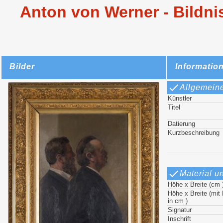
Anton von Werner - Bildni
Bilder
Informatio
Allgemein
Künstler
Titel
Datierung
Kurzbeschreibung
Material u
Höhe x Breite (cm 
Höhe x Breite (mi
in cm )
Signatur
Inschrift