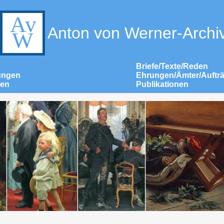
Anton von Werner-Archi
Briefe/Texte/Reden
ungen
Ehrungen/Ämter/Auftr
nen
Publikationen