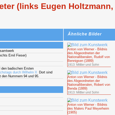
eter (links Eugen Holtzmann,
Ähnliche Bilder
Anton von Werner - Bildnis
esamtwerk
des Abgeordneten der
echts Emil Fieser)
Nationalliberalen, Rudolf von
Bennigsen (1889)
1913: Mittler und Sohn
d den badischen Ersten
chstags durch Wilhelm II.
Dort sind
mit den Nummern 94 und 95.
Anton von Werner - Bildnis
des Abgeordneten der
Nationalliberalen, Robert von
Benda (1889)
1913: Mittler und Sohn
Anton von Werner - Bildnis
des Malers Paul Meyerheim
(1905)