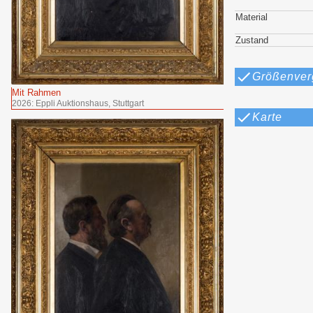
Material
Zustand
Größenver
Mit Rahmen
2026: Eppli Auktionshaus, Stuttgart
Karte