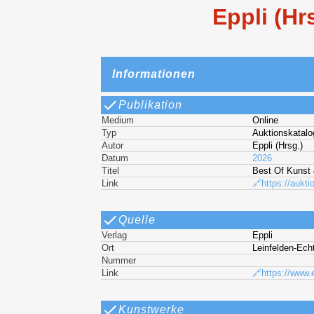
Eppli (Hr
Informationen
Publikation
Medium
Online
Typ
Auktionskatalo
Autor
Eppli (Hrsg.)
Datum
2026
Titel
Best Of Kunst 
Link
🔗https://aukt
Quelle
Verlag
Eppli
Ort
Leinfelden-Ech
Nummer
Link
🔗https://www.
Kunstwerke