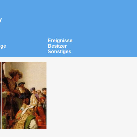
v
Ereignisse
äge
Besitzer
Sonstiges