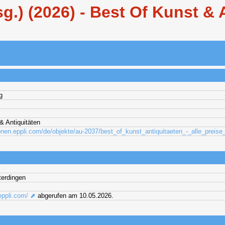
sg.) (2026) - Best Of Kunst & 
g
& Antiquitäten
ionen.eppli.com/de/objekte/au-2037/best_of_kunst_antiquitaeten_-_alle_preise
terdingen
eppli.com/ ⬈
abgerufen am 10.05.2026.