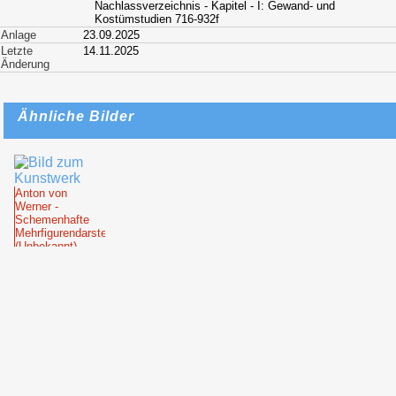
Nachlassverzeichnis - Kapitel - I: Gewand- und
Kostümstudien 716-932f
Anlage
23.09.2025
Letzte
14.11.2025
Änderung
Ähnliche Bilder
Anton von
Werner -
Schemenhafte
Mehrfigurendarstellung
(Unbekannt)
Anton von
Werner -
Kauernder
Jüngling (1867)