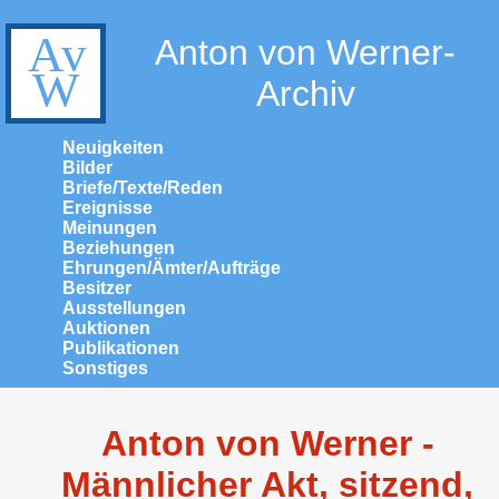
Anton von Werner-
Archiv
Neuigkeiten
Bilder
Briefe/Texte/Reden
Ereignisse
Meinungen
Beziehungen
Ehrungen/Ämter/Aufträge
Besitzer
Ausstellungen
Auktionen
Publikationen
Sonstiges
Anton von Werner -
Männlicher Akt, sitzend,