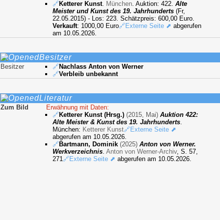
🔗
Ketterer Kunst
.
München
. Auktion: 422.
Alte
Meister und Kunst des 19. Jahrhunderts
(Fr,
22.05.2015) - Los: 223. Schätzpreis: 600,00 Euro.
Verkauft
: 1000,00 Euro
🔗Externe Seite ⬈
abgerufen
am 10.05.2026.
Besitzer
Besitzer
🔗
Nachlass Anton von Werner
🔗
Verbleib unbekannt
Literatur
Zum Bild
Erwähnung mit Daten:
🔗
Ketterer Kunst (Hrsg.)
(2015, Mai)
Auktion 422:
Alte Meister & Kunst des 19. Jahrhunderts
.
München:
Ketterer Kunst
🔗Externe Seite ⬈
abgerufen am 10.05.2026.
🔗
Bartmann, Dominik
(2025)
Anton von Werner.
Werkverzeichnis
.
Anton von Werner-Archiv
, S. 57,
271
🔗Externe Seite ⬈
abgerufen am 10.05.2026.
Detailgrad noch festzulegen:
🔗
Hauff & Auvermann (Hrsg.)
(2014, Mai)
Auktion
Bücher, Autographen, Plakate und Moderne
Kunst
. Berlin:
Hauff & Auvermann
Sonstiges