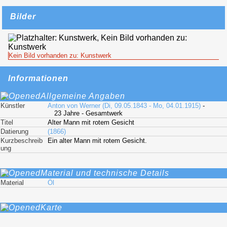
Bilder
Kein Bild vorhanden zu: Kunstwerk
Informationen
Allgemeine Angaben
Künstler
Anton von Werner (Di, 09.05.1843 - Mo, 04.01.1915)
-
23 Jahre - Gesamtwerk
Titel
Alter Mann mit rotem Gesicht
Datierung
(1866)
Kurzbeschreib
Ein alter Mann mit rotem Gesicht.
ung
Material und technische Details
Material
Öl
Karte