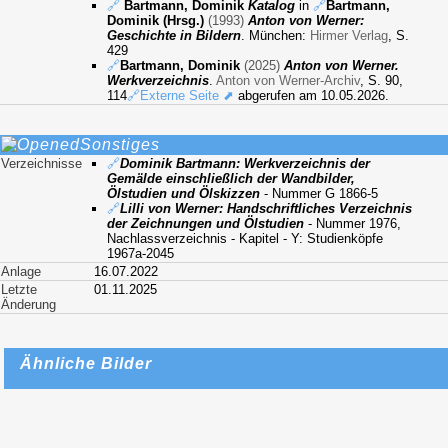
🔗
Bartmann, Dominik
Katalog
in
🔗
Bartmann,
Dominik (Hrsg.)
(1993)
Anton von Werner:
Geschichte in Bildern
. München:
Hirmer Verlag
, S.
429
🔗
Bartmann, Dominik
(2025)
Anton von Werner.
Werkverzeichnis
.
Anton von Werner-Archiv
, S. 90,
114
🔗Externe Seite ⬈
abgerufen am 10.05.2026.
Sonstiges
Verzeichnisse
🔗
Dominik Bartmann: Werkverzeichnis der
Gemälde einschließlich der Wandbilder,
Ölstudien und Ölskizzen
- Nummer G 1866-5
🔗
Lilli von Werner: Handschriftliches Verzeichnis
der Zeichnungen und Ölstudien
- Nummer 1976,
Nachlassverzeichnis - Kapitel - Y: Studienköpfe
1967a-2045
Anlage
16.07.2022
Letzte
01.11.2025
Änderung
Ähnliche Bilder