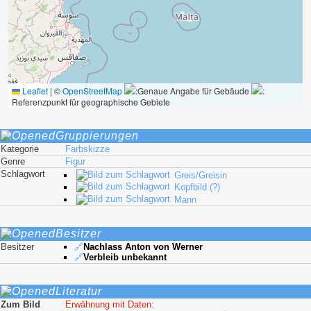
Leaflet
|
©
OpenStreetMap
:Genaue Angabe für Gebäude
:
Referenzpunkt für geographische Gebiete
Gruppierungen
Kategorie
Farbskizze
Genre
Figur
Schlagwort
Greis/Greisin
Kopfbild (?)
Mann
Besitzer
Besitzer
🔗
Nachlass Anton von Werner
🔗
Verbleib unbekannt
Literatur
Zum Bild
Erwähnung mit Daten: