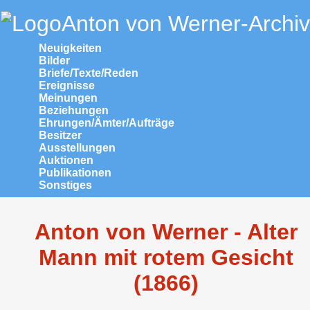
Anton von Werner-Archiv
Neuigkeiten
Bilder
Briefe/Texte/Reden
Ereignisse
Meinungen
Beziehungen
Ehrungen/Ämter/Aufträge
Besitzer
Ausstellungen
Auktionen
Publikationen
Sonstiges
Anton von Werner - Alter
Mann mit rotem Gesicht
(1866)