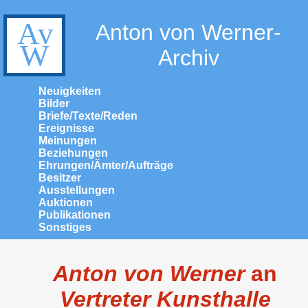
Anton von Werner-
Archiv
Neuigkeiten
Bilder
Briefe/Texte/Reden
Ereignisse
Meinungen
Beziehungen
Ehrungen/Ämter/Aufträge
Besitzer
Ausstellungen
Auktionen
Publikationen
Sonstiges
Anton von Werner
an
Vertreter Kunsthalle