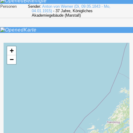
Beteiligte
Personen
Sender:
Anton von Werner (Di, 09.05.1843 - Mo,
04.01.1915)
- 37 Jahre, Königliches
Akademiegebäude (Marstall)
Karte
+
−