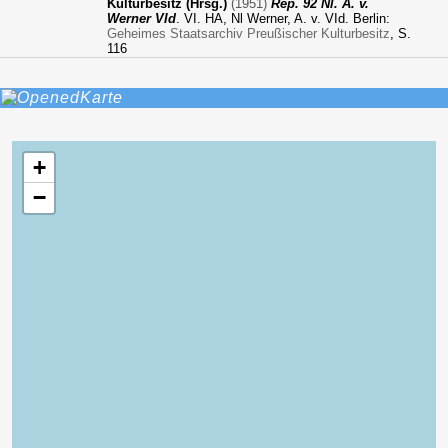
Kulturbesitz (Hrsg.)
(1951)
Rep. 92 Nl. A. v.
Werner VId
. VI. HA, Nl Werner, A. v. VId. Berlin:
Geheimes Staatsarchiv Preußischer Kulturbesitz
, S.
116
Karte
+
−