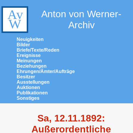
Anton von Werner-
Archiv
Neuigkeiten
Bilder
Briefe/Texte/Reden
Ereignisse
Meinungen
Beziehungen
Ehrungen/Ämter/Aufträge
Besitzer
Ausstellungen
Auktionen
Publikationen
Sonstiges
Sa, 12.11.1892:
Außerordentliche