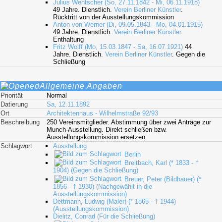
Julius Wentscher (So, 27.11.1842 - Mi, 06.11.1918)
49 Jahre. Dienstlich.
Verein Berliner Künstler
.
Rücktritt von der Ausstellungskommission
Anton von Werner (Di, 09.05.1843 - Mo, 04.01.1915)
49 Jahre. Dienstlich.
Verein Berliner Künstler
.
Enthaltung
Fritz Wolff (Mo, 15.03.1847 - Sa, 16.07.1921)
44
Jahre. Dienstlich.
Verein Berliner Künstler
. Gegen die
Schließung
Allgemeine Angaben
Priorität
Normal
Datierung
Sa, 12.11.1892
Ort
Architektenhaus - Wilhelmstraße 92/93
Beschreibung
250 Vereinsmitglieder. Abstimmung über zwei Anträge zur
Munch-Ausstellung. Direkt schließen bzw.
Ausstellungskommission ersetzen.
Schlagwort
Ausstellung
Berlin
Breitbach, Karl (* 1833 - †
1904) (Gegen die Schließung)
Breuer, Peter (Bildhauer) (*
1856 - † 1930) (Nachgewählt in die
Ausstellungskommission)
Dettmann, Ludwig (Maler) (* 1865 - † 1944)
(Ausstellungskommission)
Dielitz, Conrad (Für die Schließung)