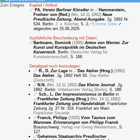
Zum Ereignis
Kapitel / Artikel:
🔗
PA.
Verein Berliner Künstler
in
🔗
Hammerstein,
Freiherr von (Red.)
(Mo, 14.11.1892)
Neue
Preußische Zeitung. Abend-Ausgabe
. Jg. 1892 Nr.
534. Berlin:
J. v. Kröcher
, S. 2
🔗Externe Seite ⬈
abgerufen am 25.06.2025.
Ausführliche Beschreibung mit Daten:
🔗
Bartmann, Dominik
(1985)
Anton von Werner. Zur
Kunst und Kunstpolitik im Deutschen
Kaiserreich
. Berlin:
Deutscher Verlag für
Kunstwissenschaft
, S. 188
Detailgrad noch festzulegen:
🔗
R., D.
Zur Lage
in
🔗
Das Atelier (Hrsg.)
(1892)
Das Atelier
. Jg. 1892 Heft 50.
Das Atelier
(Zeitschrift)
🔗
N.N.
(Mo, 14.11.1892)
Das Kleine Journal
. Jg.
1892. Berlin:
Unbekannter Verlag (Berlin)
, S. 188
🔗
Sch., L.
Der Impressionismus in Berlin
in
🔗
Frankfurter Zeitung (Hrsg.)
(Mo, 14.11.1892)
Frankfurter Zeitung und Handelsblatt
. Frankfurter
Zeitung Jg. 37 Nr. 319. Frankfurt am Main:
Frankfurter Societät
🔗
Franck, Philipp
(1920)
Vom Taunus zum
Wannsee. Erinnerungen von Philipp Franck
.
Braunschweig:
Verlag von Georg Westermann
, S.
127
🔗
Geheimes Staatsarchiv Preußischer