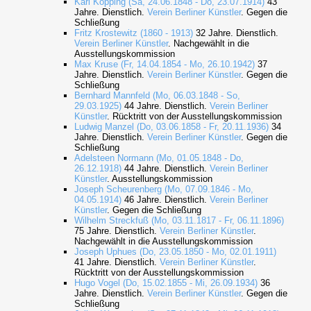
Karl Köpping (Sa, 24.06.1848 - Do, 23.07.1914)
43
Jahre. Dienstlich.
Verein Berliner Künstler
. Gegen die
Schließung
Fritz Krostewitz (1860 - 1913)
32 Jahre. Dienstlich.
Verein Berliner Künstler
. Nachgewählt in die
Ausstellungskommission
Max Kruse (Fr, 14.04.1854 - Mo, 26.10.1942)
37
Jahre. Dienstlich.
Verein Berliner Künstler
. Gegen die
Schließung
Bernhard Mannfeld (Mo, 06.03.1848 - So,
29.03.1925)
44 Jahre. Dienstlich.
Verein Berliner
Künstler
. Rücktritt von der Ausstellungskommission
Ludwig Manzel (Do, 03.06.1858 - Fr, 20.11.1936)
34
Jahre. Dienstlich.
Verein Berliner Künstler
. Gegen die
Schließung
Adelsteen Normann (Mo, 01.05.1848 - Do,
26.12.1918)
44 Jahre. Dienstlich.
Verein Berliner
Künstler
. Ausstellungskommission
Joseph Scheurenberg (Mo, 07.09.1846 - Mo,
04.05.1914)
46 Jahre. Dienstlich.
Verein Berliner
Künstler
. Gegen die Schließung
Wilhelm Streckfuß (Mo, 03.11.1817 - Fr, 06.11.1896)
75 Jahre. Dienstlich.
Verein Berliner Künstler
.
Nachgewählt in die Ausstellungskommission
Joseph Uphues (Do, 23.05.1850 - Mo, 02.01.1911)
41 Jahre. Dienstlich.
Verein Berliner Künstler
.
Rücktritt von der Ausstellungskommission
Hugo Vogel (Do, 15.02.1855 - Mi, 26.09.1934)
36
Jahre. Dienstlich.
Verein Berliner Künstler
. Gegen die
Schließung