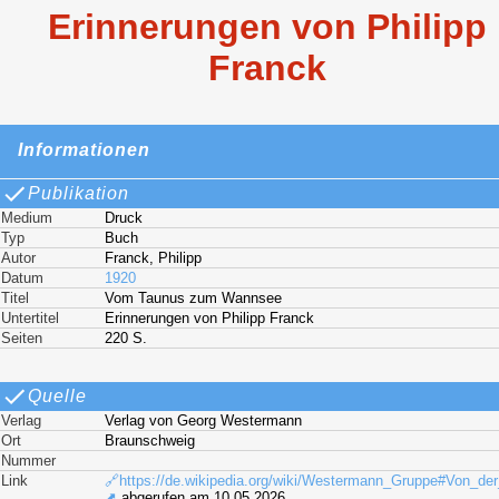
Erinnerungen von Philipp
Franck
Informationen
Publikation
Medium
Druck
Typ
Buch
Autor
Franck, Philipp
Datum
1920
Titel
Vom Taunus zum Wannsee
Untertitel
Erinnerungen von Philipp Franck
Seiten
220 S.
Quelle
Verlag
Verlag von Georg Westermann
Ort
Braunschweig
Nummer
Link
🔗https://de.wikipedia.org/wiki/Westermann_Gruppe#Von
⬈
abgerufen am 10.05.2026.