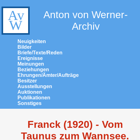
Anton von Werner-
Archiv
Neuigkeiten
Bilder
Briefe/Texte/Reden
Ereignisse
Meinungen
Beziehungen
Ehrungen/Ämter/Aufträge
Besitzer
Ausstellungen
Auktionen
Publikationen
Sonstiges
Franck (1920) - Vom
Taunus zum Wannsee.