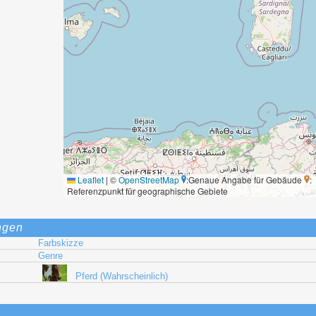
Leaflet
|
©
OpenStreetMap
:Genaue Angabe für Gebäude
:
Referenzpunkt für geographische Gebiete
ngen
Farbskizze
Genre
Pferd (Wahrscheinlich)