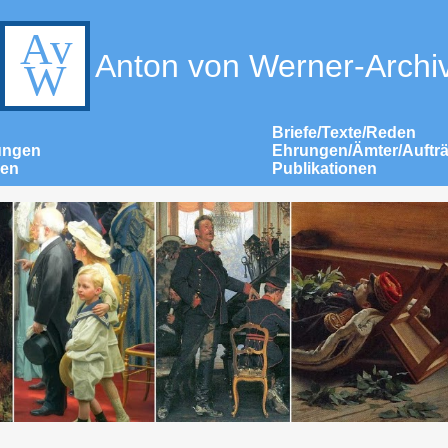
Anton von Werner-Archi
Briefe/Texte/Reden
ungen
Ehrungen/Ämter/Auftr
nen
Publikationen