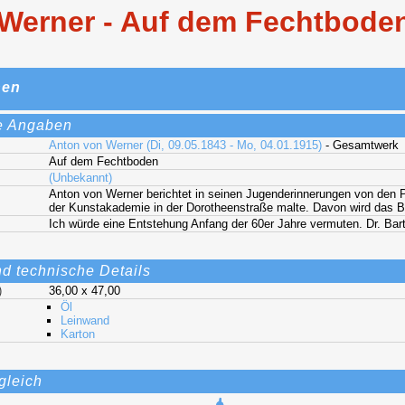
Werner - Auf dem Fechtbode
nen
e Angaben
Anton von Werner (Di, 09.05.1843 - Mo, 04.01.1915)
- Gesamtwerk
Auf dem Fechtboden
(Unbekannt)
Anton von Werner berichtet in seinen Jugenderinnerungen von den 
der Kunstakademie in der Dorotheenstraße malte. Davon wird das B
Ich würde eine Entstehung Anfang der 60er Jahre vermuten. Dr. Bar
nd technische Details
)
36,00 x 47,00
Öl
Leinwand
Karton
gleich