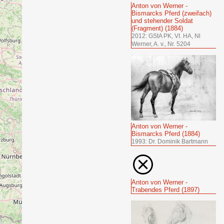
Anton von Werner -
Bismarcks Pferd (zweifach)
und stehender Soldat
(Fragment) (1884)
2012: GStA PK, VI. HA, Nl
Werner, A. v., Nr. 5204
Anton von Werner -
Bismarcks Pferd (1884)
1993: Dr. Dominik Bartmann
Anton von Werner -
Trabendes Pferd (1897)