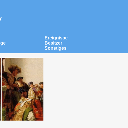
v
Ereignisse
äge
Besitzer
Sonstiges