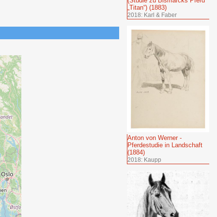
(Studie zu Bismarcks Pferd
„Titan“) (1883)
2018: Karl & Faber
Anton von Werner -
Pferdestudie in Landschaft
(1884)
2018: Kaupp