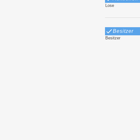
Lose
Besitzer
Besitzer
Beschreib
Autor
Abschrift
Literatur