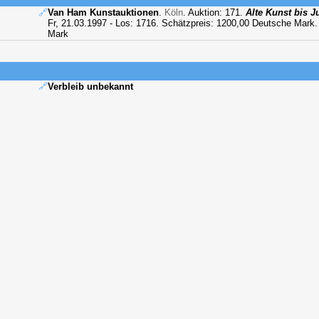
🔗
Van Ham Kunstauktionen
.
Köln
. Auktion: 171.
Alte Kunst bis J
Fr, 21.03.1997 - Los: 1716. Schätzpreis: 1200,00 Deutsche Mark
Mark
🔗
Verbleib unbekannt
ungen
🔗
Werner, Anton von
(1994)
Jugenderinnerungen
. Quellen zur 
Klassizismus bis zur Gegenwart Bd. 3. Berlin:
Deutscher Verlag fü
Positiv
Die Pferde wurden nur im Sommer, aber parterre in einem kleinen S
morgens an, gemalt - man war damals noch Frühaufsteher-, und oftm
der Malarbeit schon auf dem Fechtboden in der Dorotheenstraße. Die
Marstall, und ich erinnere mich noch eines alten Schimmels "Salad
von Künstlern gedient hatte und seine zwei Stunden so ruhig stand