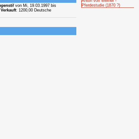
Anton von Werner -
Pferdestudie (1870 ?)
ugenstil
von Mi, 19.03.1997 bis
.
Verkauft
: 1200,00 Deutsche
deutschen Kunstgeschichte vom
r Kunstwissenschaft
, S. 44
talle, und zwar von 7 Uhr 
als war ich um 6 Uhr früh vor 
 Pferde lieferte der königliche 
in", der schon vielen Jahrgängen 
 wie der schöne Adolf.