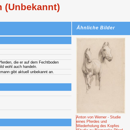
n (Unbekannt)
Ähnliche Bilder
Pferden, die er auf dem Fechtboden
ild wohl auch handeln.
tmann gibt aktuell unbekannt an.
Anton von Werner - Studie
eines Pferdes und
Wiederholung des Kopfes