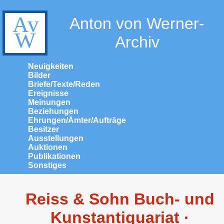
Anton von Werner-
Archiv
Neuigkeiten
Bilder
Briefe/Texte/Reden
Ereignisse
Meinungen
Beziehungen
Ehrungen/Ämter/Aufträge
Besitzer
Ausstellungen
Auktionen
Publikationen
Sonstiges
Reiss & Sohn Buch- und
Kunstantiquariat ·