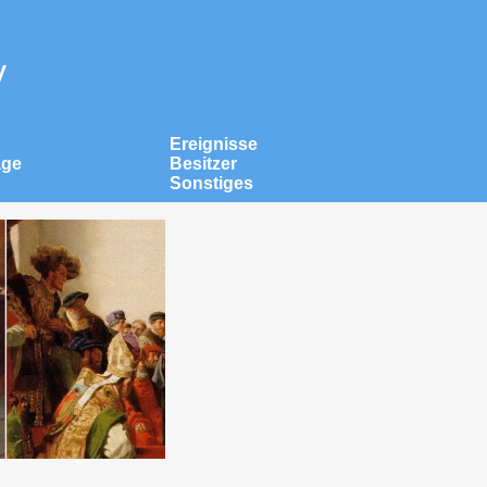
v
Ereignisse
äge
Besitzer
Sonstiges